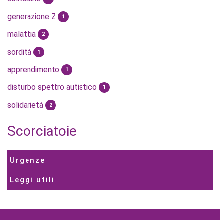
generazione Z
1
malattia
2
sordità
1
apprendimento
1
disturbo spettro autistico
1
solidarietà
2
Scorciatoie
Urgenze
Leggi utili