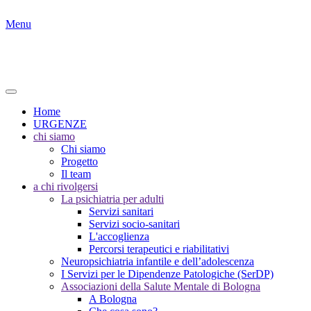
Menu
Home
URGENZE
chi siamo
Chi siamo
Progetto
Il team
a chi rivolgersi
La psichiatria per adulti
Servizi sanitari
Servizi socio-sanitari
L'accoglienza
Percorsi terapeutici e riabilitativi
Neuropsichiatria infantile e dell’adolescenza
I Servizi per le Dipendenze Patologiche (SerDP)
Associazioni della Salute Mentale di Bologna
A Bologna