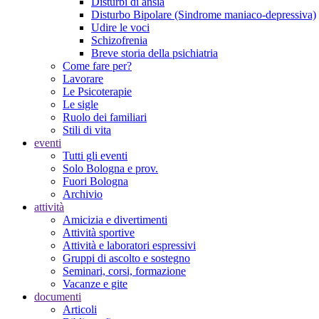
Disturbi di ansia
Disturbo Bipolare (Sindrome maniaco-depressiva)
Udire le voci
Schizofrenia
Breve storia della psichiatria
Come fare per?
Lavorare
Le Psicoterapie
Le sigle
Ruolo dei familiari
Stili di vita
eventi
Tutti gli eventi
Solo Bologna e prov.
Fuori Bologna
Archivio
attività
Amicizia e divertimenti
Attività sportive
Attività e laboratori espressivi
Gruppi di ascolto e sostegno
Seminari, corsi, formazione
Vacanze e gite
documenti
Articoli