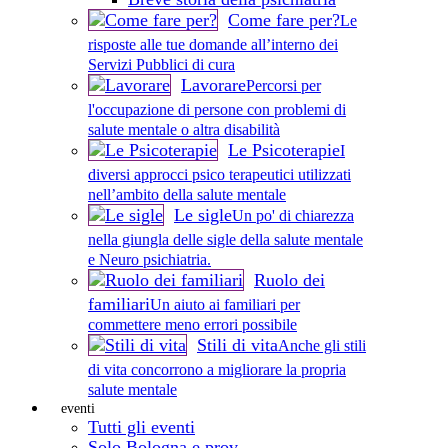
Come fare per?
Le
risposte alle tue domande all’interno dei
Servizi Pubblici di cura
Lavorare
Percorsi per
l'occupazione di persone con problemi di
salute mentale o altra disabilità
Le Psicoterapie
I
diversi approcci psico terapeutici utilizzati
nell’ambito della salute mentale
Le sigle
Un po' di chiarezza
nella giungla delle sigle della salute mentale
e Neuro psichiatria.
Ruolo dei
familiari
Un aiuto ai familiari per
commettere meno errori possibile
Stili di vita
Anche gli stili
di vita concorrono a migliorare la propria
salute mentale
eventi
Tutti gli eventi
Solo Bologna e prov.