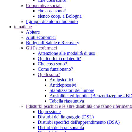
Che cosa sono?
Cooperative sociali
che cosa sono?
elenco coop. a Bologna
I gruppi di auto mutuo aiuto
tematiche
Abitare
Aiuti economici
Budget di Salute e Recovery
Gli Psicofarmaci
Attenzione alle modalità di uso
Quali effetti collaterali?
Che cosa sono?
Come funzionano?
Quali sono?
Antipsicotici
Antidepressivi
Stabilizzatori dell'umore
Ansiolitici ed Ipnotici (Benzodiazepine - B
Tabella riassuntiva
I disturbi psichici e le altre disabilità che fanno riferim
Depressione
Disturbi del linguaggio (DSL)
Disturbi specifici dell'apprendimento (DSA)
Disturbi della personalità