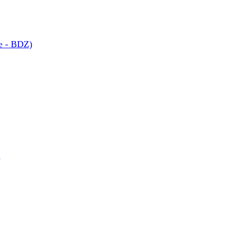
ne - BDZ)
)