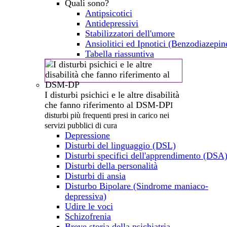
Quali sono?
Antipsicotici
Antidepressivi
Stabilizzatori dell'umore
Ansiolitici ed Ipnotici (Benzodiazepi
Tabella riassuntiva
I disturbi psichici e le altre disabilità
che fanno riferimento al DSM-DP
I
disturbi più frequenti presi in carico nei
servizi pubblici di cura
Depressione
Disturbi del linguaggio (DSL)
Disturbi specifici dell'apprendimento (DSA
Disturbi della personalità
Disturbi di ansia
Disturbo Bipolare (Sindrome maniaco-
depressiva)
Udire le voci
Schizofrenia
Breve storia della psichiatria