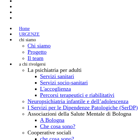
Home
URGENZE
chi siamo
Chi siamo
Progetto
Il team
a chi rivolgersi
La psichiatria per adulti
Servizi sanitari
Servizi socio-sanitari
L'accoglienza
Percorsi terapeutici e riabilitativi
Neuropsichiatria infantile e dell’adolescenza
I Servizi per le Dipendenze Patologiche (SerDP)
Associazioni della Salute Mentale di Bologna
A Bologna
Che cosa sono?
Cooperative sociali
che cosa sono?