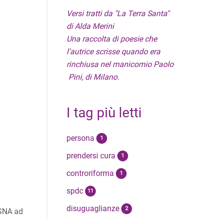
Versi tratti da "La Terra Santa"
di Alda Merini
Una raccolta di poesie che
l'autrice scrisse quando era
rinchiusa nel manicomio Paolo
Pini, di Milano.
I tag più letti
persona
1
prendersi cura
1
controriforma
1
spdc
11
disuguaglianze
2
MSNA ad