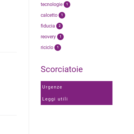
tecnologie
1
calcetto
1
fiducia
2
reovery
1
riciclo
1
Scorciatoie
Urgenze
Leggi utili