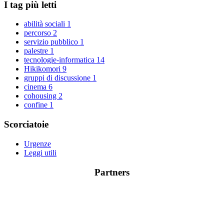
I tag più letti
abilità sociali
1
percorso
2
servizio pubblico
1
palestre
1
tecnologie-informatica
14
Hikikomori
9
gruppi di discussione
1
cinema
6
cohousing
2
confine
1
Scorciatoie
Urgenze
Leggi utili
Partners