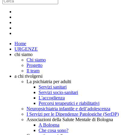
Home
URGENZE
chi siamo
Chi siamo
Progetto
Il team
a chi rivolgersi
La psichiatria per adulti
Servizi sanitari
Servizi socio-sanitari
L'accoglienza
Percorsi terapeutici e riabilitativi
Neuropsichiatria infantile e dell’adolescenza
I Servizi per le Dipendenze Patologiche (SerDP)
Associazioni della Salute Mentale di Bologna
A Bologna
Che cosa sono?