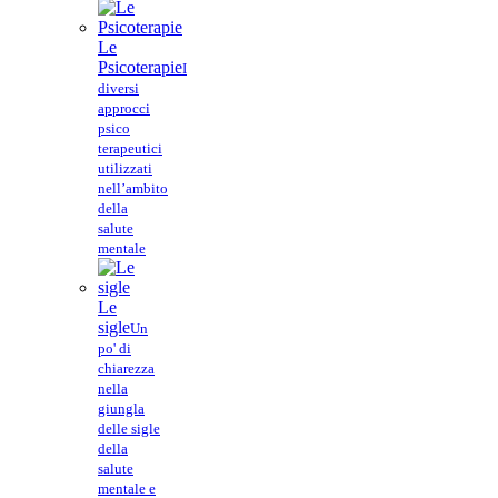
Le
Psicoterapie
I
diversi
approcci
psico
terapeutici
utilizzati
nell’ambito
della
salute
mentale
Le
sigle
Un
po' di
chiarezza
nella
giungla
delle sigle
della
salute
mentale e