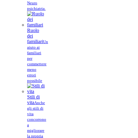
Neuro
psichiatria.
Ruolo
dei
familiari
Un
aiuto ai
familiari
per
commettere
meno
errori
possibile
Stili di
vita
Anche
gli stili di
vita
concorrono
a
migliorare
la propria