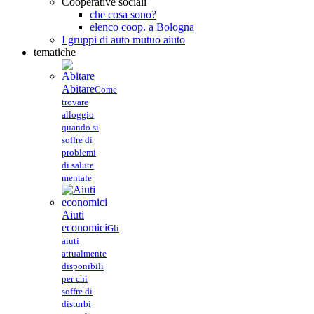
Cooperative sociali
che cosa sono?
elenco coop. a Bologna
I gruppi di auto mutuo aiuto
tematiche
Abitare
Come
trovare
alloggio
quando si
soffre di
problemi
di salute
mentale
Aiuti
economici
Gli
aiuti
attualmente
disponibili
per chi
soffre di
disturbi