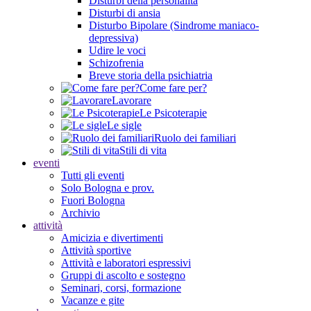
Disturbi della personalità
Disturbi di ansia
Disturbo Bipolare (Sindrome maniaco-
depressiva)
Udire le voci
Schizofrenia
Breve storia della psichiatria
Come fare per?
Lavorare
Le Psicoterapie
Le sigle
Ruolo dei familiari
Stili di vita
eventi
Tutti gli eventi
Solo Bologna e prov.
Fuori Bologna
Archivio
attività
Amicizia e divertimenti
Attività sportive
Attività e laboratori espressivi
Gruppi di ascolto e sostegno
Seminari, corsi, formazione
Vacanze e gite