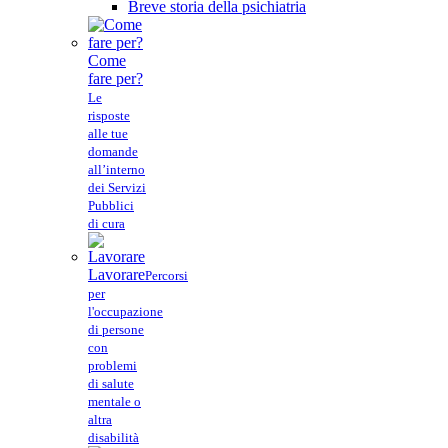
Breve storia della psichiatria
Come
fare per?
Le
risposte
alle tue
domande
all’interno
dei Servizi
Pubblici
di cura
Lavorare
Percorsi
per
l'occupazione
di persone
con
problemi
di salute
mentale o
altra
disabilità