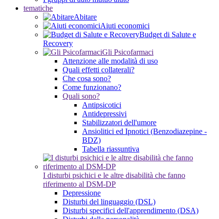
tematiche
Abitare
Aiuti economici
Budget di Salute e
Recovery
Gli Psicofarmaci
Attenzione alle modalità di uso
Quali effetti collaterali?
Che cosa sono?
Come funzionano?
Quali sono?
Antipsicotici
Antidepressivi
Stabilizzatori dell'umore
Ansiolitici ed Ipnotici (Benzodiazepine -
BDZ)
Tabella riassuntiva
I disturbi psichici e le altre disabilità che fanno
riferimento al DSM-DP
Depressione
Disturbi del linguaggio (DSL)
Disturbi specifici dell'apprendimento (DSA)