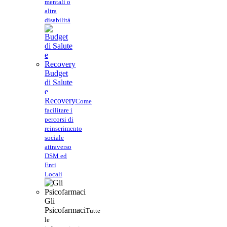
mentali o
altra
disabilità
Budget
di Salute
e
Recovery
Come
facilitare i
percorsi di
reinserimento
sociale
attraverso
DSM ed
Enti
Locali
Gli
Psicofarmaci
Tutte
le