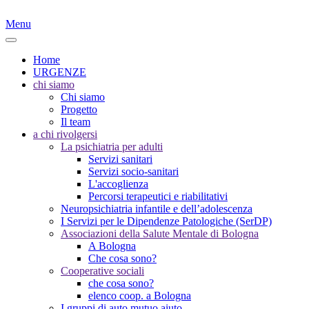
Menu
Home
URGENZE
chi siamo
Chi siamo
Progetto
Il team
a chi rivolgersi
La psichiatria per adulti
Servizi sanitari
Servizi socio-sanitari
L'accoglienza
Percorsi terapeutici e riabilitativi
Neuropsichiatria infantile e dell’adolescenza
I Servizi per le Dipendenze Patologiche (SerDP)
Associazioni della Salute Mentale di Bologna
A Bologna
Che cosa sono?
Cooperative sociali
che cosa sono?
elenco coop. a Bologna
I gruppi di auto mutuo aiuto