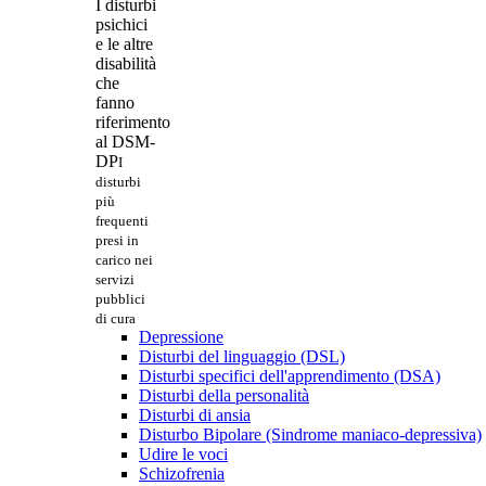
I disturbi
psichici
e le altre
disabilità
che
fanno
riferimento
al DSM-
DP
I
disturbi
più
frequenti
presi in
carico nei
servizi
pubblici
di cura
Depressione
Disturbi del linguaggio (DSL)
Disturbi specifici dell'apprendimento (DSA)
Disturbi della personalità
Disturbi di ansia
Disturbo Bipolare (Sindrome maniaco-depressiva)
Udire le voci
Schizofrenia