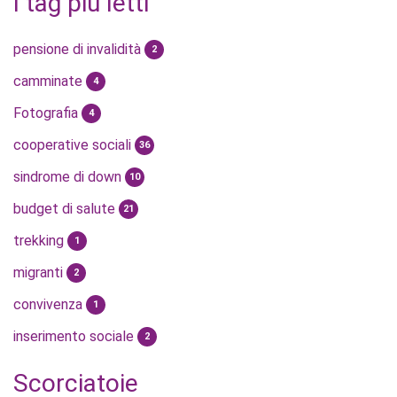
I tag più letti
pensione di invalidità
2
camminate
4
Fotografia
4
cooperative sociali
36
sindrome di down
10
budget di salute
21
trekking
1
migranti
2
convivenza
1
inserimento sociale
2
Scorciatoie