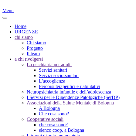
Menu
Home
URGENZE
chi siamo
Chi siamo
Progetto
Il team
a chi rivolgersi
La psichiatria per adulti
Servizi sanitari
Servizi socio-sanitari
L'accoglienza
Percorsi terapeutici e riabilitativi
Neuropsichiatria infantile e dell’adolescenza
I Servizi per le Dipendenze Patologiche (SerDP)
Associazioni della Salute Mentale di Bologna
A Bologna
Che cosa sono?
Cooperative sociali
che cosa sono?
elenco coop. a Bologna
I gruppi di auto mutuo aiuto