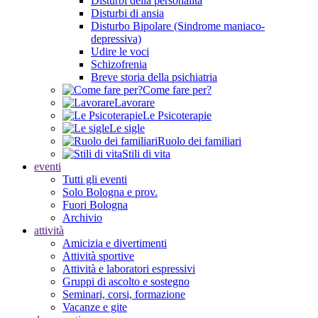
Disturbi della personalità
Disturbi di ansia
Disturbo Bipolare (Sindrome maniaco-
depressiva)
Udire le voci
Schizofrenia
Breve storia della psichiatria
Come fare per?
Lavorare
Le Psicoterapie
Le sigle
Ruolo dei familiari
Stili di vita
eventi
Tutti gli eventi
Solo Bologna e prov.
Fuori Bologna
Archivio
attività
Amicizia e divertimenti
Attività sportive
Attività e laboratori espressivi
Gruppi di ascolto e sostegno
Seminari, corsi, formazione
Vacanze e gite