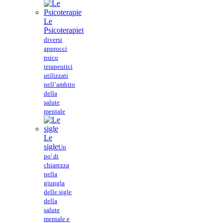
Le
Psicoterapie
I
diversi
approcci
psico
terapeutici
utilizzati
nell’ambito
della
salute
mentale
Le
sigle
Un
po' di
chiarezza
nella
giungla
delle sigle
della
salute
mentale e