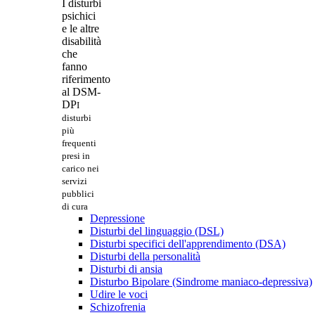
I disturbi
psichici
e le altre
disabilità
che
fanno
riferimento
al DSM-
DP
I
disturbi
più
frequenti
presi in
carico nei
servizi
pubblici
di cura
Depressione
Disturbi del linguaggio (DSL)
Disturbi specifici dell'apprendimento (DSA)
Disturbi della personalità
Disturbi di ansia
Disturbo Bipolare (Sindrome maniaco-depressiva)
Udire le voci
Schizofrenia