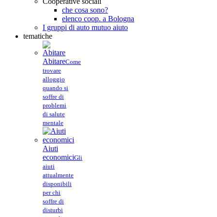
Cooperative sociali
che cosa sono?
elenco coop. a Bologna
I gruppi di auto mutuo aiuto
tematiche
Abitare
Come
trovare
alloggio
quando si
soffre di
problemi
di salute
mentale
Aiuti
economici
Gli
aiuti
attualmente
disponibili
per chi
soffre di
disturbi