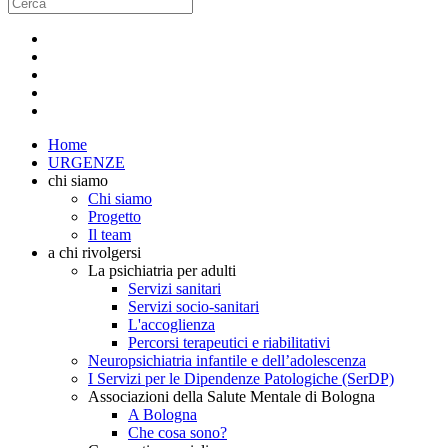
Home
URGENZE
chi siamo
Chi siamo
Progetto
Il team
a chi rivolgersi
La psichiatria per adulti
Servizi sanitari
Servizi socio-sanitari
L'accoglienza
Percorsi terapeutici e riabilitativi
Neuropsichiatria infantile e dell’adolescenza
I Servizi per le Dipendenze Patologiche (SerDP)
Associazioni della Salute Mentale di Bologna
A Bologna
Che cosa sono?