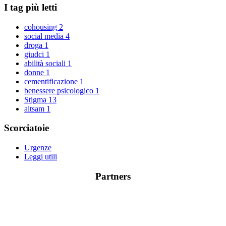
I tag più letti
cohousing
2
social media
4
droga
1
giudci
1
abilità sociali
1
donne
1
cementificazione
1
benessere psicologico
1
Stigma
13
aitsam
1
Scorciatoie
Urgenze
Leggi utili
Partners