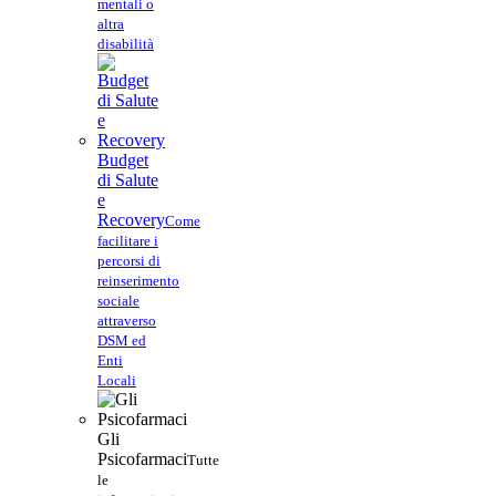
mentali o
altra
disabilità
Budget
di Salute
e
Recovery
Come
facilitare i
percorsi di
reinserimento
sociale
attraverso
DSM ed
Enti
Locali
Gli
Psicofarmaci
Tutte
le