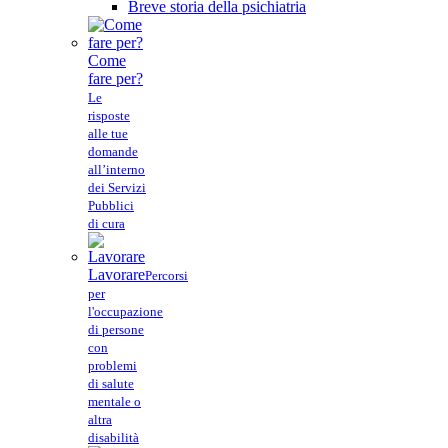
Breve storia della psichiatria
Come
fare per?
Le
risposte
alle tue
domande
all’interno
dei Servizi
Pubblici
di cura
Lavorare
Percorsi
per
l'occupazione
di persone
con
problemi
di salute
mentale o
altra
disabilità