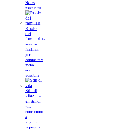
Neuro
psichiatria.
Ruolo
dei
familiari
Un
aiuto ai
familiari
per
commettere
meno
errori
possibile
Stili di
vita
Anche
gli stili di
vita
concorrono
a
migliorare
la propria