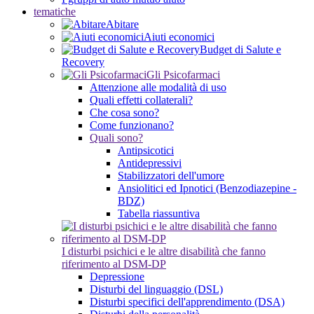
tematiche
Abitare
Aiuti economici
Budget di Salute e
Recovery
Gli Psicofarmaci
Attenzione alle modalità di uso
Quali effetti collaterali?
Che cosa sono?
Come funzionano?
Quali sono?
Antipsicotici
Antidepressivi
Stabilizzatori dell'umore
Ansiolitici ed Ipnotici (Benzodiazepine -
BDZ)
Tabella riassuntiva
I disturbi psichici e le altre disabilità che fanno
riferimento al DSM-DP
Depressione
Disturbi del linguaggio (DSL)
Disturbi specifici dell'apprendimento (DSA)