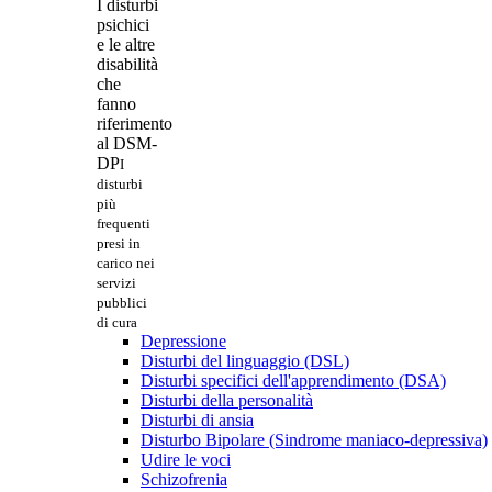
I disturbi
psichici
e le altre
disabilità
che
fanno
riferimento
al DSM-
DP
I
disturbi
più
frequenti
presi in
carico nei
servizi
pubblici
di cura
Depressione
Disturbi del linguaggio (DSL)
Disturbi specifici dell'apprendimento (DSA)
Disturbi della personalità
Disturbi di ansia
Disturbo Bipolare (Sindrome maniaco-depressiva)
Udire le voci
Schizofrenia