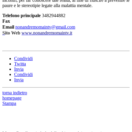
incontri, per far conoscere tale realtà, al fine di riuscire a prevenire le
paure e le stereotipie legate alla malattia mentale.
Telefono principale
3482944882
Fax
Email
nonandremomaintv@gmail.com
S
ito Web
www.nonandremomaintv.it
Condividi
Twitta
Invia
Condividi
Invia
torna indietro
homepage
Stampa