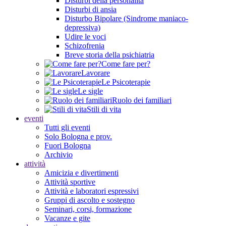
Disturbi della personalità
Disturbi di ansia
Disturbo Bipolare (Sindrome maniaco-
depressiva)
Udire le voci
Schizofrenia
Breve storia della psichiatria
Come fare per?
Lavorare
Le Psicoterapie
Le sigle
Ruolo dei familiari
Stili di vita
eventi
Tutti gli eventi
Solo Bologna e prov.
Fuori Bologna
Archivio
attività
Amicizia e divertimenti
Attività sportive
Attività e laboratori espressivi
Gruppi di ascolto e sostegno
Seminari, corsi, formazione
Vacanze e gite