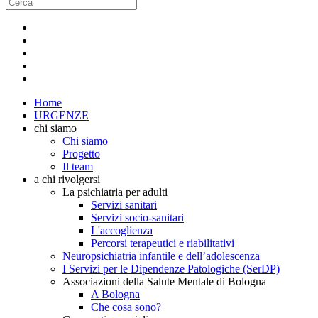
Home
URGENZE
chi siamo
Chi siamo
Progetto
Il team
a chi rivolgersi
La psichiatria per adulti
Servizi sanitari
Servizi socio-sanitari
L'accoglienza
Percorsi terapeutici e riabilitativi
Neuropsichiatria infantile e dell’adolescenza
I Servizi per le Dipendenze Patologiche (SerDP)
Associazioni della Salute Mentale di Bologna
A Bologna
Che cosa sono?