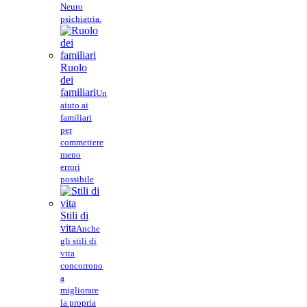
Neuro
psichiatria.
Ruolo
dei
familiari
Un
aiuto ai
familiari
per
commettere
meno
errori
possibile
Stili di
vita
Anche
gli stili di
vita
concorrono
a
migliorare
la propria