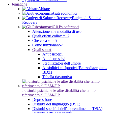
tematiche
Abitare
Aiuti economici
Budget di Salute e
Recovery
Gli Psicofarmaci
Attenzione alle modalità di uso
Quali effetti collaterali?
Che cosa sono?
Come funzionano?
Quali sono?
Antipsicotici
Antidepressivi
Stabilizzatori dell'umore
Ansiolitici ed Ipnotici (Benzodiazepine -
BDZ)
Tabella riassuntiva
I disturbi psichici e le altre disabilità che fanno
riferimento al DSM-DP
Depressione
Disturbi del linguaggio (DSL)
Disturbi specifici dell'apprendimento (DSA)