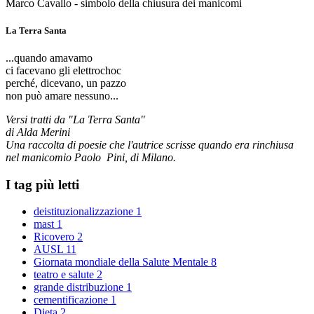
Marco Cavallo - simbolo della chiusura dei manicomi
La Terra Santa
...quando amavamo
ci facevano gli elettrochoc
perché, dicevano, un pazzo
non può amare nessuno...
Versi tratti da "La Terra Santa"
di Alda Merini
Una raccolta di poesie che l'autrice scrisse quando era rinchiusa
nel manicomio Paolo Pini, di Milano.
I tag più letti
deistituzionalizzazione
1
mast
1
Ricovero
2
AUSL
11
Giornata mondiale della Salute Mentale
8
teatro e salute
2
grande distribuzione
1
cementificazione
1
Dieta
2