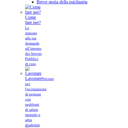
Breve storia della psichiatria
Come
fare per?
Le
risposte
alle tue
domande
all’interno
dei Servizi
Pubblici
di cura
Lavorare
Percorsi
per
l'occupazione
di persone
con
problemi
di salute
mentale o
altra
disabilità