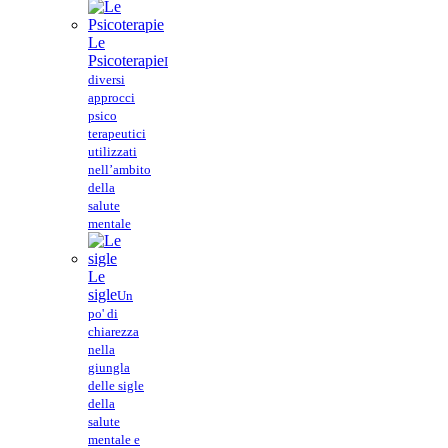
Le
Psicoterapie
I
diversi
approcci
psico
terapeutici
utilizzati
nell’ambito
della
salute
mentale
Le
sigle
Un
po' di
chiarezza
nella
giungla
delle sigle
della
salute
mentale e