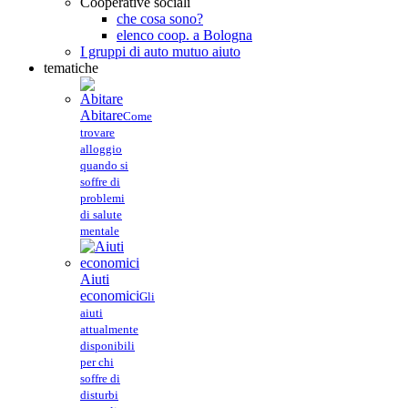
Cooperative sociali
che cosa sono?
elenco coop. a Bologna
I gruppi di auto mutuo aiuto
tematiche
Abitare
Come
trovare
alloggio
quando si
soffre di
problemi
di salute
mentale
Aiuti
economici
Gli
aiuti
attualmente
disponibili
per chi
soffre di
disturbi