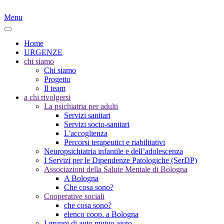
Menu
Home
URGENZE
chi siamo
Chi siamo
Progetto
Il team
a chi rivolgersi
La psichiatria per adulti
Servizi sanitari
Servizi socio-sanitari
L'accoglienza
Percorsi terapeutici e riabilitativi
Neuropsichiatria infantile e dell’adolescenza
I Servizi per le Dipendenze Patologiche (SerDP)
Associazioni della Salute Mentale di Bologna
A Bologna
Che cosa sono?
Cooperative sociali
che cosa sono?
elenco coop. a Bologna
I gruppi di auto mutuo aiuto