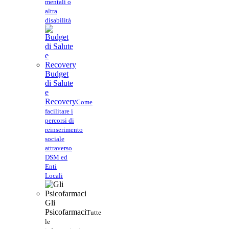
mentali o
altra
disabilità
Budget
di Salute
e
Recovery
Come
facilitare i
percorsi di
reinserimento
sociale
attraverso
DSM ed
Enti
Locali
Gli
Psicofarmaci
Tutte
le