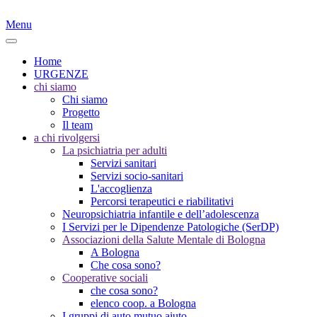
Menu
Home
URGENZE
chi siamo
Chi siamo
Progetto
Il team
a chi rivolgersi
La psichiatria per adulti
Servizi sanitari
Servizi socio-sanitari
L'accoglienza
Percorsi terapeutici e riabilitativi
Neuropsichiatria infantile e dell’adolescenza
I Servizi per le Dipendenze Patologiche (SerDP)
Associazioni della Salute Mentale di Bologna
A Bologna
Che cosa sono?
Cooperative sociali
che cosa sono?
elenco coop. a Bologna
I gruppi di auto mutuo aiuto