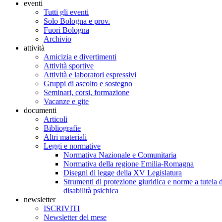
eventi
Tutti gli eventi
Solo Bologna e prov.
Fuori Bologna
Archivio
attività
Amicizia e divertimenti
Attività sportive
Attività e laboratori espressivi
Gruppi di ascolto e sostegno
Seminari, corsi, formazione
Vacanze e gite
documenti
Articoli
Bibliografie
Altri materiali
Leggi e normative
Normativa Nazionale e Comunitaria
Normativa della regione Emilia-Romagna
Disegni di legge della XV Legislatura
Strumenti di protezione giuridica e norme a tutela d
disabilità psichica
newsletter
ISCRIVITI
Newsletter del mese