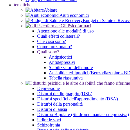
tematiche
Abitare
Aiuti economici
Budget di Salute e Recov
Gli Psicofarmaci
Attenzione alle modalità di uso
Quali effetti collaterali?
Che cosa sono?
Come funzionano?
Quali sono?
Antipsicotici
Antidepressivi
Stabilizzatori dell'umore
Ansiolitici ed Ipnotici (Benzodiazepine - B
Tabella riassuntiva
Depressione
Disturbi del linguaggio (DSL)
Disturbi specifici dell'apprendimento (DSA)
Disturbi della personalità
Disturbi di ansia
Disturbo Bipolare (Sindrome maniaco-depressiva)
Udire le voci
Schizofrenia