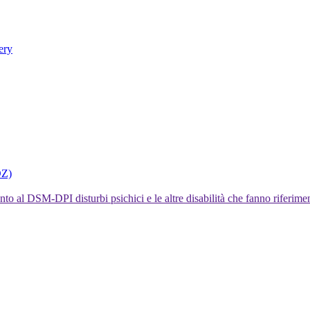
ery
DZ)
I disturbi psichici e le altre disabilità che fanno rifer