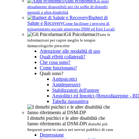
Aiuti economici
Gli aiuti
attualmente disponibili per chi soffre di disturbi
mentali o altra disabilità
Budget di
Salute e Recovery
Come facilitare i percorsi di
reinserimento sociale attraverso DSM ed Enti Locali
Gli Psicofarmaci
Tutte le
informazioni per capire meglio le terapie
farmacologiche prescritte
Attenzione alle modalità di uso
Quali effetti collaterali?
Che cosa sono?
Come funzionano?
Quali sono?
Antipsicotici
Antidepressivi
Stabilizzatori dell'umore
Ansiolitici ed Ipnotici (Benzodiazepine - B
Tabella riassuntiva
I disturbi psichici e le altre disabilità che
fanno riferimento al DSM-DP
I disturbi più
frequenti presi in carico nei servizi pubblici di cura
Depressione