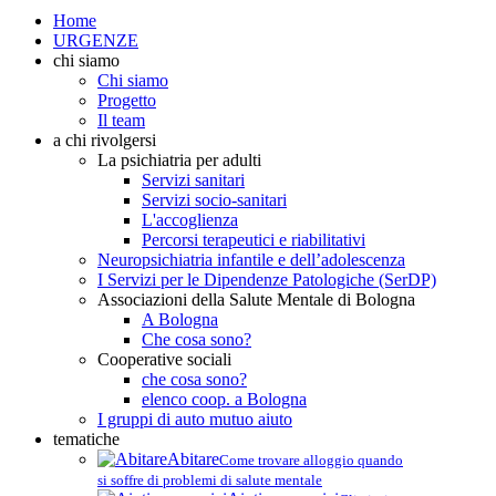
Home
URGENZE
chi siamo
Chi siamo
Progetto
Il team
a chi rivolgersi
La psichiatria per adulti
Servizi sanitari
Servizi socio-sanitari
L'accoglienza
Percorsi terapeutici e riabilitativi
Neuropsichiatria infantile e dell’adolescenza
I Servizi per le Dipendenze Patologiche (SerDP)
Associazioni della Salute Mentale di Bologna
A Bologna
Che cosa sono?
Cooperative sociali
che cosa sono?
elenco coop. a Bologna
I gruppi di auto mutuo aiuto
tematiche
Abitare
Come trovare alloggio quando
si soffre di problemi di salute mentale