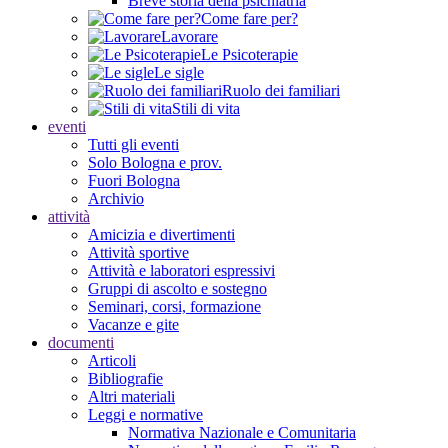
Breve storia della psichiatria
Come fare per?
Lavorare
Le Psicoterapie
Le sigle
Ruolo dei familiari
Stili di vita
eventi
Tutti gli eventi
Solo Bologna e prov.
Fuori Bologna
Archivio
attività
Amicizia e divertimenti
Attività sportive
Attività e laboratori espressivi
Gruppi di ascolto e sostegno
Seminari, corsi, formazione
Vacanze e gite
documenti
Articoli
Bibliografie
Altri materiali
Leggi e normative
Normativa Nazionale e Comunitaria