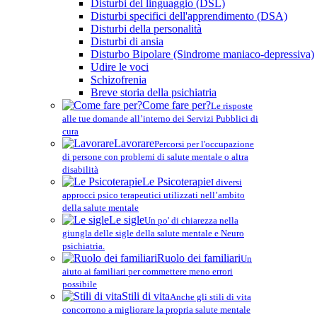
Disturbi del linguaggio (DSL)
Disturbi specifici dell'apprendimento (DSA)
Disturbi della personalità
Disturbi di ansia
Disturbo Bipolare (Sindrome maniaco-depressiva)
Udire le voci
Schizofrenia
Breve storia della psichiatria
Come fare per?
Le risposte
alle tue domande all’interno dei Servizi Pubblici di
cura
Lavorare
Percorsi per l'occupazione
di persone con problemi di salute mentale o altra
disabilità
Le Psicoterapie
I diversi
approcci psico terapeutici utilizzati nell’ambito
della salute mentale
Le sigle
Un po' di chiarezza nella
giungla delle sigle della salute mentale e Neuro
psichiatria.
Ruolo dei familiari
Un
aiuto ai familiari per commettere meno errori
possibile
Stili di vita
Anche gli stili di vita
concorrono a migliorare la propria salute mentale