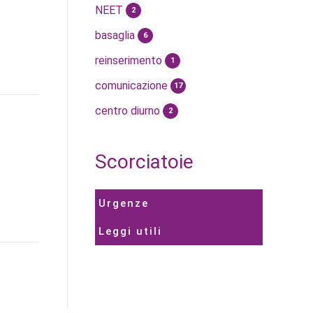
NEET
2
basaglia
6
reinserimento
1
comunicazione
17
centro diurno
2
Scorciatoie
Urgenze
Leggi utili