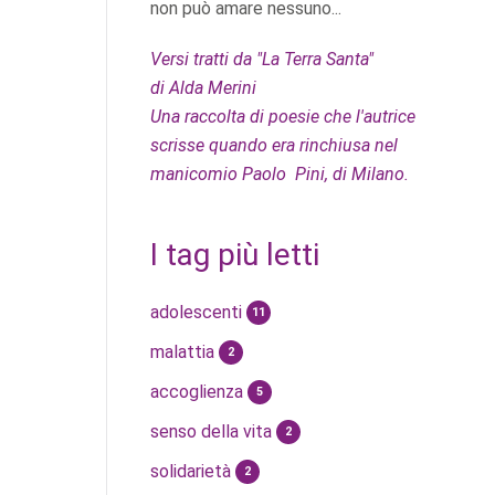
non può amare nessuno...
Versi tratti da "La Terra Santa"
di Alda Merini
Una raccolta di poesie che l'autrice
scrisse quando era rinchiusa nel
manicomio Paolo Pini, di Milano.
I tag più letti
adolescenti
11
malattia
2
accoglienza
5
senso della vita
2
solidarietà
2