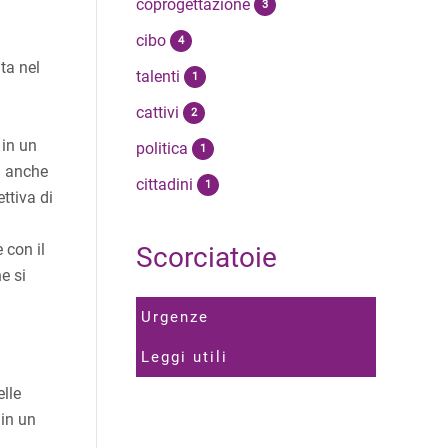
coprogettazione
3
cibo
4
ta nel
talenti
1
cattivi
2
 in un
politica
1
a anche
cittadini
1
ttiva di
 con il
Scorciatoie
he si
Urgenze
Leggi utili
elle
 in un