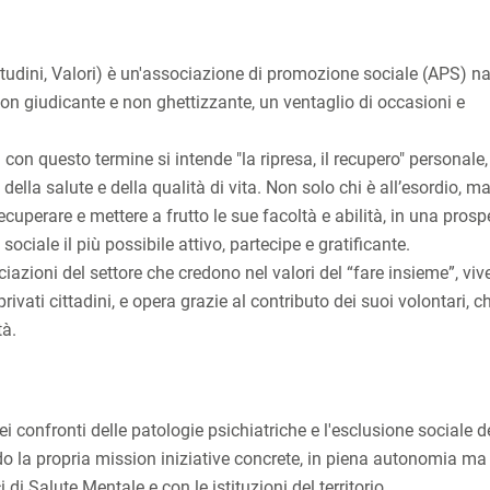
itudini, Valori) è un'associazione di promozione sociale (APS) na
non giudicante e non ghettizzante, un ventaglio di occasioni e
: con questo termine si intende "la ripresa, il recupero" personale,
lla salute e della qualità di vita. Non solo chi è all’esordio, m
cuperare e mettere a frutto le sue facoltà e abilità, in una prospe
sociale il più possibile attivo, partecipe e gratificante.
azioni del settore che credono nel valori del “fare insieme”, vive
privati cittadini, e opera grazie al contributo dei suoi volontari, c
tà.
 confronti delle patologie psichiatriche e l'esclusione sociale d
o la propria mission iniziative concrete, in piena autonomia ma
 di Salute Mentale e con le istituzioni del territorio.