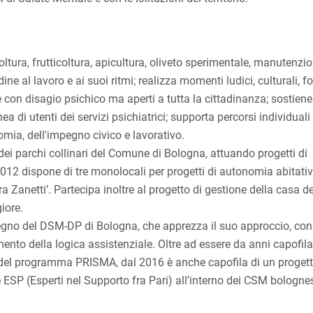
oltura, frutticoltura, apicultura, oliveto sperimentale, manutenzio
ne al lavoro e ai suoi ritmi; realizza momenti ludici, culturali, f
ne con disagio psichico ma aperti a tutta la cittadinanza; sostiene
ea di utenti dei servizi psichiatrici; supporta percorsi individuali
omia, dell'impegno civico e lavorativo.
 dei parchi collinari del Comune di Bologna, attuando progetti di
2012 dispone di tre monolocali per progetti di autonomia abitati
rra Zanetti’. Partecipa inoltre al progetto di gestione della casa de
iore.
egno del DSM-DP di Bologna, che apprezza il suo approccio, con
mento della logica assistenziale. Oltre ad essere da anni capofila
ito del programma PRISMA, dal 2016 è anche capofila di un progett
 ESP (Esperti nel Supporto fra Pari) all’interno dei CSM bolognes