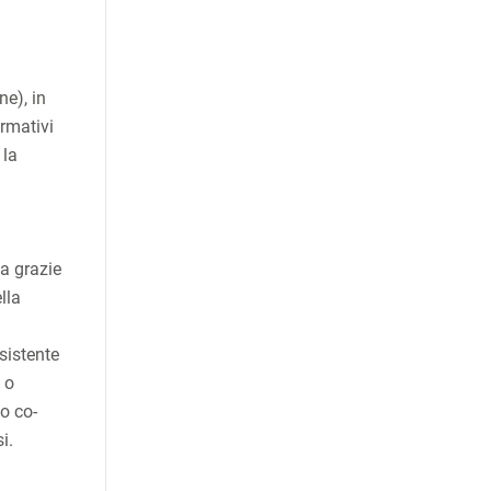
ne), in
ormativi
 la
va grazie
lla
sistente
 o
o co-
i.