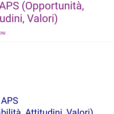
 APS (Opportunità,
udini, Valori)
ONI
 APS
lità, Attitudini, Valori)