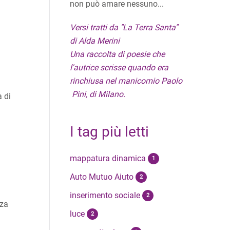
non può amare nessuno...
Versi tratti da "La Terra Santa"
di Alda Merini
Una raccolta di poesie che
l'autrice scrisse quando era
rinchiusa nel manicomio Paolo
Pini, di Milano.
a di
I tag più letti
mappatura dinamica
1
Auto Mutuo Aiuto
2
inserimento sociale
2
nza
luce
2