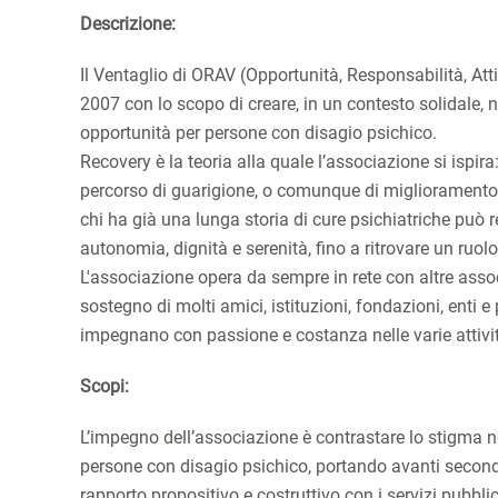
Descrizione:
Il Ventaglio di ORAV (Opportunità, Responsabilità, Att
2007 con lo scopo di creare, in un contesto solidale, 
opportunità per persone con disagio psichico.
Recovery è la teoria alla quale l’associazione si ispira
percorso di guarigione, o comunque di miglioramento de
chi ha già una lunga storia di cure psichiatriche può re
autonomia, dignità e serenità, fino a ritrovare un ruolo 
L'associazione opera da sempre in rete con altre associ
sostegno di molti amici, istituzioni, fondazioni, enti e 
impegnano con passione e costanza nelle varie attivi
Scopi:
L’impegno dell’associazione è contrastare lo stigma nei
persone con disagio psichico, portando avanti second
rapporto propositivo e costruttivo con i servizi pubblici