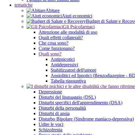
tematiche
Abitare
Aiuti economici
Budget di Salute e Recov
Gli Psicofarmaci
Attenzione alle modalità di uso
Quali effetti collaterali?
Che cosa sono?
Come funzionano?
Quali sono?
Antipsicotici
Antidepressivi
Stabilizzatori dell'umore
Ansiolitici ed Ipnotici (Benzodiazepine - B
Tabella riassuntiva
Depressione
Disturbi del linguaggio (DSL)
Disturbi specifici dell'apprendimento (DSA)
Disturbi della personalità
Disturbi di ansia
Disturbo Bipolare (Sindrome maniaco-depressiva)
Udire le voci
Schizofrenia