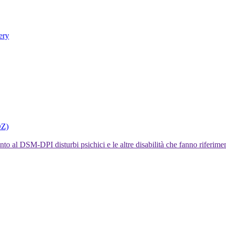
ery
DZ)
I disturbi psichici e le altre disabilità che fanno rifer