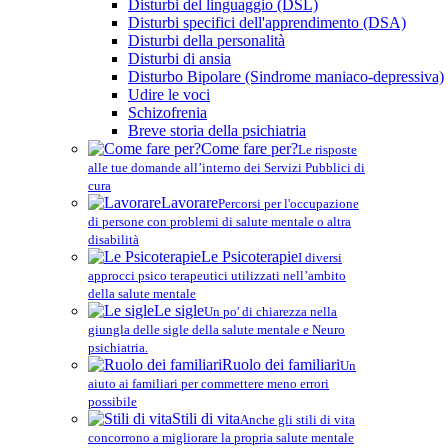
Disturbi del linguaggio (DSL)
Disturbi specifici dell'apprendimento (DSA)
Disturbi della personalità
Disturbi di ansia
Disturbo Bipolare (Sindrome maniaco-depressiva)
Udire le voci
Schizofrenia
Breve storia della psichiatria
Come fare per?
Le risposte
alle tue domande all’interno dei Servizi Pubblici di
cura
Lavorare
Percorsi per l'occupazione
di persone con problemi di salute mentale o altra
disabilità
Le Psicoterapie
I diversi
approcci psico terapeutici utilizzati nell’ambito
della salute mentale
Le sigle
Un po' di chiarezza nella
giungla delle sigle della salute mentale e Neuro
psichiatria.
Ruolo dei familiari
Un
aiuto ai familiari per commettere meno errori
possibile
Stili di vita
Anche gli stili di vita
concorrono a migliorare la propria salute mentale