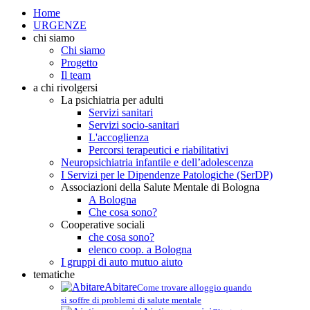
Home
URGENZE
chi siamo
Chi siamo
Progetto
Il team
a chi rivolgersi
La psichiatria per adulti
Servizi sanitari
Servizi socio-sanitari
L'accoglienza
Percorsi terapeutici e riabilitativi
Neuropsichiatria infantile e dell’adolescenza
I Servizi per le Dipendenze Patologiche (SerDP)
Associazioni della Salute Mentale di Bologna
A Bologna
Che cosa sono?
Cooperative sociali
che cosa sono?
elenco coop. a Bologna
I gruppi di auto mutuo aiuto
tematiche
Abitare
Come trovare alloggio quando
si soffre di problemi di salute mentale