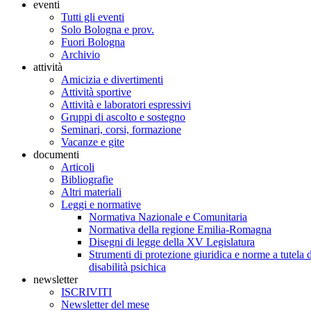
eventi
Tutti gli eventi
Solo Bologna e prov.
Fuori Bologna
Archivio
attività
Amicizia e divertimenti
Attività sportive
Attività e laboratori espressivi
Gruppi di ascolto e sostegno
Seminari, corsi, formazione
Vacanze e gite
documenti
Articoli
Bibliografie
Altri materiali
Leggi e normative
Normativa Nazionale e Comunitaria
Normativa della regione Emilia-Romagna
Disegni di legge della XV Legislatura
Strumenti di protezione giuridica e norme a tutela d
disabilità psichica
newsletter
ISCRIVITI
Newsletter del mese