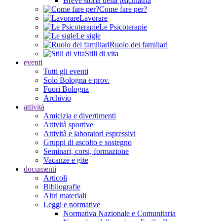
Breve storia della psichiatria
Come fare per?
Lavorare
Le Psicoterapie
Le sigle
Ruolo dei familiari
Stili di vita
eventi
Tutti gli eventi
Solo Bologna e prov.
Fuori Bologna
Archivio
attività
Amicizia e divertimenti
Attività sportive
Attività e laboratori espressivi
Gruppi di ascolto e sostegno
Seminari, corsi, formazione
Vacanze e gite
documenti
Articoli
Bibliografie
Altri materiali
Leggi e normative
Normativa Nazionale e Comunitaria