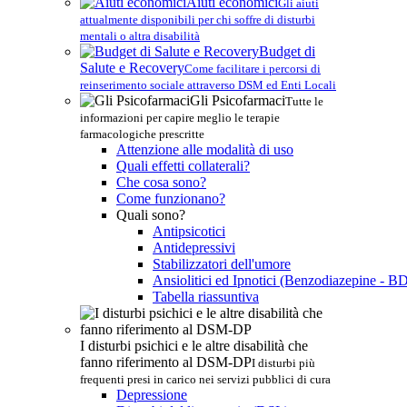
Aiuti economici
Gli aiuti
attualmente disponibili per chi soffre di disturbi
mentali o altra disabilità
Budget di
Salute e Recovery
Come facilitare i percorsi di
reinserimento sociale attraverso DSM ed Enti Locali
Gli Psicofarmaci
Tutte le
informazioni per capire meglio le terapie
farmacologiche prescritte
Attenzione alle modalità di uso
Quali effetti collaterali?
Che cosa sono?
Come funzionano?
Quali sono?
Antipsicotici
Antidepressivi
Stabilizzatori dell'umore
Ansiolitici ed Ipnotici (Benzodiazepine - B
Tabella riassuntiva
I disturbi psichici e le altre disabilità che
fanno riferimento al DSM-DP
I disturbi più
frequenti presi in carico nei servizi pubblici di cura
Depressione