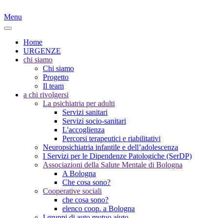
Menu
Home
URGENZE
chi siamo
Chi siamo
Progetto
Il team
a chi rivolgersi
La psichiatria per adulti
Servizi sanitari
Servizi socio-sanitari
L'accoglienza
Percorsi terapeutici e riabilitativi
Neuropsichiatria infantile e dell’adolescenza
I Servizi per le Dipendenze Patologiche (SerDP)
Associazioni della Salute Mentale di Bologna
A Bologna
Che cosa sono?
Cooperative sociali
che cosa sono?
elenco coop. a Bologna
I gruppi di auto mutuo aiuto