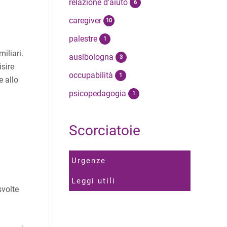
relazione d'aiuto
6
caregiver
10
palestre
1
iliari.
auslbologna
3
isire
occupabilità
1
e allo
psicopedagogia
1
Scorciatoie
Urgenze
Leggi utili
svolte