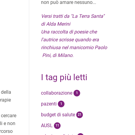
non può amare nessuno...
Versi tratti da "La Terra Santa"
di Alda Merini
Una raccolta di poesie che
l'autrice scrisse quando era
rinchiusa nel manicomio Paolo
Pini, di Milano.
I tag più letti
 della
collaborazione
1
erapie
pazenti
1
budget di salute
i cercare
21
li e non
AUSL
11
ercorso