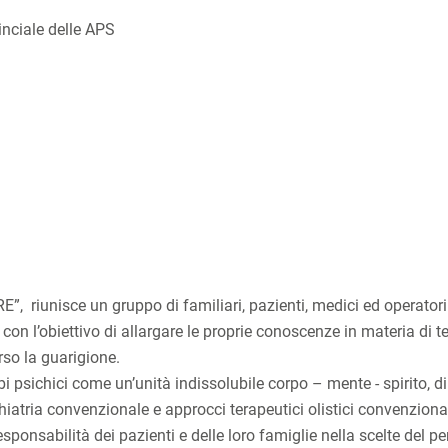
vinciale delle APS
 riunisce un gruppo di familiari, pazienti, medici ed operatori
, con l’obiettivo di allargare le proprie conoscenze in materia di t
rso la guarigione.
bi psichici come un’unità indissolubile corpo – mente - spirito, d
iatria convenzionale e approcci terapeutici olistici convenziona
ponsabilità dei pazienti e delle loro famiglie nella scelte del p