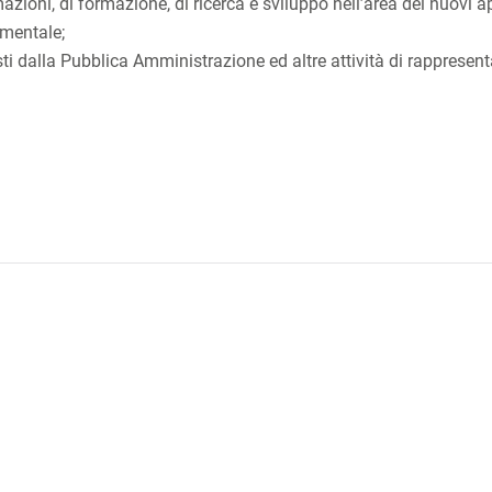
azioni, di formazione, di ricerca e sviluppo nell’area dei nuovi a
e mentale;
sti dalla Pubblica Amministrazione ed altre attività di rappresen