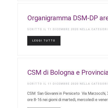
Organigramma DSM-DP area 
SCRITTO IL
11 DICEMBRE 2020
NELLA CATEGOR
LEGGI TUTTO
CSM di Bologna e Provinci
SCRITTO IL
11 DICEMBRE 2020
NELLA CATEGOR
CSM San Giovanni in Persiceto Via Marzocchi, 3 
ore 8-16 nei giorni di martedì, mercoledì e venerdì,