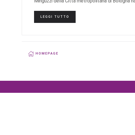
Minguzzi della Città metropolitana di Bologna n
LEGGI TUTTO
HOMEPAGE