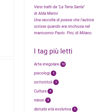
Versi tratti da "La Terra Santa"
di Alda Merini
Una raccolta di poesie che l'autrice
scrisse quando era rinchiusa nel
manicomio Paolo Pini, di Milano.
I tag più letti
Arte irregolare
12
psicologi
1
sottotitoli
1
Cultura
3
minori
2
disturbi età evolutiva
1