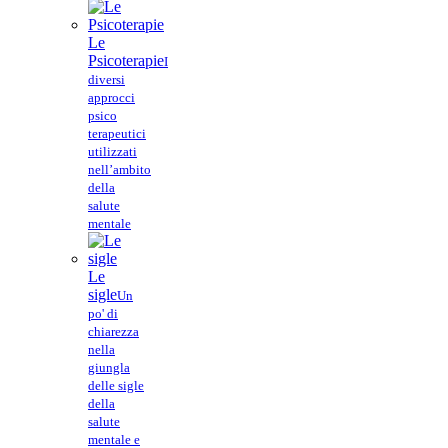
Le
Psicoterapie
I
diversi
approcci
psico
terapeutici
utilizzati
nell’ambito
della
salute
mentale
Le
sigle
Un
po' di
chiarezza
nella
giungla
delle sigle
della
salute
mentale e