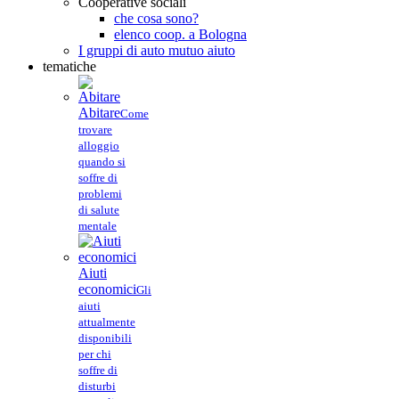
Cooperative sociali
che cosa sono?
elenco coop. a Bologna
I gruppi di auto mutuo aiuto
tematiche
Abitare
Come
trovare
alloggio
quando si
soffre di
problemi
di salute
mentale
Aiuti
economici
Gli
aiuti
attualmente
disponibili
per chi
soffre di
disturbi