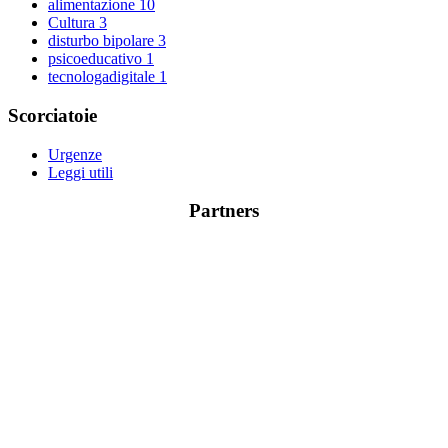
alimentazione
10
Cultura
3
disturbo bipolare
3
psicoeducativo
1
tecnologadigitale
1
Scorciatoie
Urgenze
Leggi utili
Partners