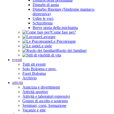
Disturbi della personalità
Disturbi di ansia
Disturbo Bipolare (Sindrome maniaco-
depressiva)
Udire le voci
Schizofrenia
Breve storia della psichiatria
Come fare per?
Lavorare
Le Psicoterapie
Le sigle
Ruolo dei familiari
Stili di vita
eventi
Tutti gli eventi
Solo Bologna e prov.
Fuori Bologna
Archivio
attività
Amicizia e divertimenti
Attività sportive
Attività e laboratori espressivi
Gruppi di ascolto e sostegno
Seminari, corsi, formazione
Vacanze e gite