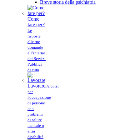
Breve storia della psichiatria
Come
fare per?
Le
risposte
alle tue
domande
all’interno
dei Servizi
Pubblici
di cura
Lavorare
Percorsi
per
l'occupazione
di persone
con
problemi
di salute
mentale o
altra
disabilità