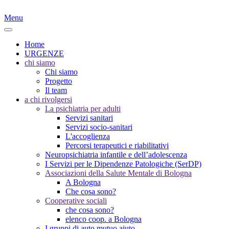
Menu
Home
URGENZE
chi siamo
Chi siamo
Progetto
Il team
a chi rivolgersi
La psichiatria per adulti
Servizi sanitari
Servizi socio-sanitari
L'accoglienza
Percorsi terapeutici e riabilitativi
Neuropsichiatria infantile e dell’adolescenza
I Servizi per le Dipendenze Patologiche (SerDP)
Associazioni della Salute Mentale di Bologna
A Bologna
Che cosa sono?
Cooperative sociali
che cosa sono?
elenco coop. a Bologna
I gruppi di auto mutuo aiuto