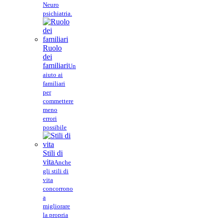
Neuro
psichiatria.
Ruolo
dei
familiari
Un
aiuto ai
familiari
per
commettere
meno
errori
possibile
Stili di
vita
Anche
gli stili di
vita
concorrono
a
migliorare
la propria