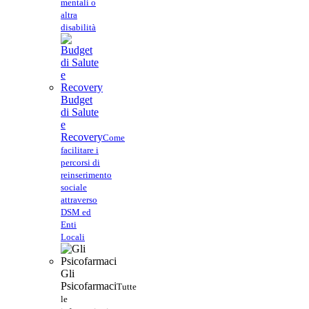
mentali o
altra
disabilità
Budget
di Salute
e
Recovery
Come
facilitare i
percorsi di
reinserimento
sociale
attraverso
DSM ed
Enti
Locali
Gli
Psicofarmaci
Tutte
le