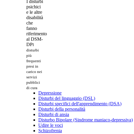
I disturbi
psichici
e le altre
disabilità
che
fanno
riferimento
al DSM-
DP
I
disturbi
più
frequenti
presi in
carico nei
servizi
pubblici
di cura
Depressione
Disturbi del linguaggio (DSL)
Disturbi specifici dell'apprendimento (DSA)
Disturbi della personalità
Disturbi di ansia
Disturbo Bipolare (Sindrome maniaco-depressiva)
Udire le voci
Schizofrenia