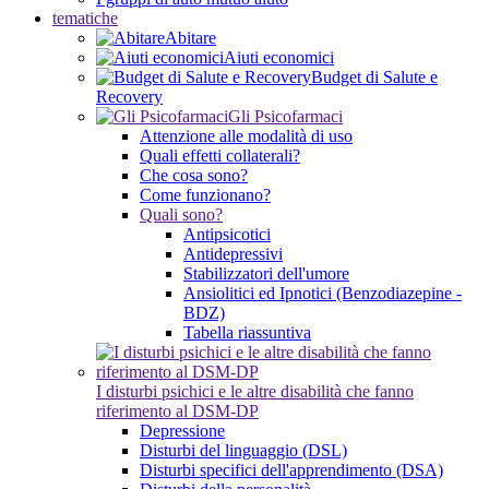
tematiche
Abitare
Aiuti economici
Budget di Salute e
Recovery
Gli Psicofarmaci
Attenzione alle modalità di uso
Quali effetti collaterali?
Che cosa sono?
Come funzionano?
Quali sono?
Antipsicotici
Antidepressivi
Stabilizzatori dell'umore
Ansiolitici ed Ipnotici (Benzodiazepine -
BDZ)
Tabella riassuntiva
I disturbi psichici e le altre disabilità che fanno
riferimento al DSM-DP
Depressione
Disturbi del linguaggio (DSL)
Disturbi specifici dell'apprendimento (DSA)