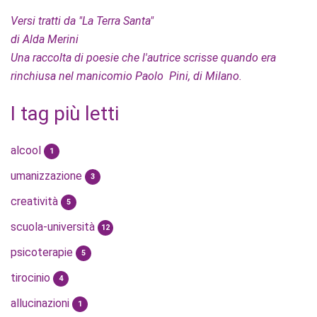
Versi tratti da "La Terra Santa"
di Alda Merini
Una raccolta di poesie che l'autrice scrisse quando era
rinchiusa nel manicomio Paolo Pini, di Milano.
I tag più letti
alcool
1
umanizzazione
3
creatività
5
scuola-università
12
psicoterapie
5
tirocinio
4
allucinazioni
1