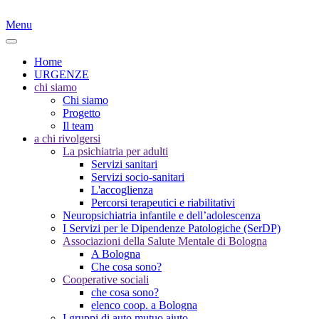
Menu
Home
URGENZE
chi siamo
Chi siamo
Progetto
Il team
a chi rivolgersi
La psichiatria per adulti
Servizi sanitari
Servizi socio-sanitari
L'accoglienza
Percorsi terapeutici e riabilitativi
Neuropsichiatria infantile e dell’adolescenza
I Servizi per le Dipendenze Patologiche (SerDP)
Associazioni della Salute Mentale di Bologna
A Bologna
Che cosa sono?
Cooperative sociali
che cosa sono?
elenco coop. a Bologna
I gruppi di auto mutuo aiuto