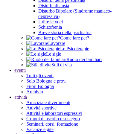
Disturbi della personalità
Disturbi di ansia
Disturbo Bipolare (Sindrome maniaco-
depressiva)
Udire le voci
Schizofrenia
Breve storia della psichiatria
Come fare per?
Lavorare
Le Psicoterapie
Le sigle
Ruolo dei familiari
Stili di vita
eventi
Tutti gli eventi
Solo Bologna e prov.
Fuori Bologna
Archivio
attività
Amicizia e divertimenti
Attività sportive
Attività e laboratori espressivi
Gruppi di ascolto e sostegno
Seminari, corsi, formazione
Vacanze e gite