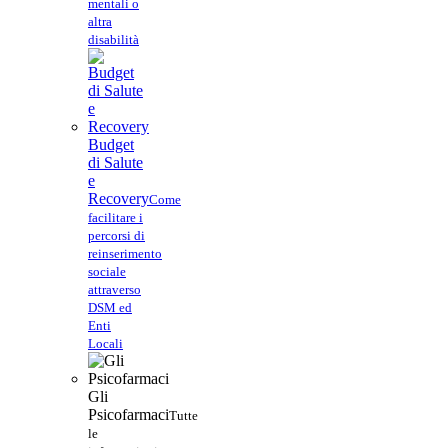
mentali o
altra
disabilità
Budget
di Salute
e
Recovery
Come
facilitare i
percorsi di
reinserimento
sociale
attraverso
DSM ed
Enti
Locali
Gli
Psicofarmaci
Tutte
le