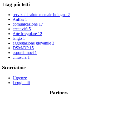
I tag più letti
servizi di salute mentale bologna
2
Anffas
1
comunicazione
17
creatività
5
Arte irregolare
12
tango
1
aggregazione giovanile
2
DSM-DP
15
esportiamoci
1
chiusura
1
Scorciatoie
Urgenze
Leggi utili
Partners