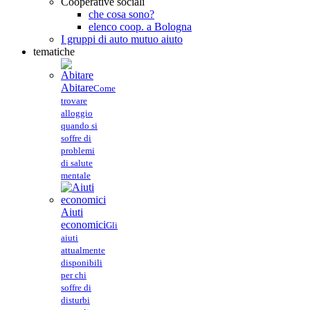
Cooperative sociali
che cosa sono?
elenco coop. a Bologna
I gruppi di auto mutuo aiuto
tematiche
Abitare
Come
trovare
alloggio
quando si
soffre di
problemi
di salute
mentale
Aiuti
economici
Gli
aiuti
attualmente
disponibili
per chi
soffre di
disturbi