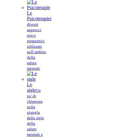
Le
Psicoterapie
I
diversi
approcci
psico
terapeutici
utilizzati
nell’ambito
della
salute
mentale
Le
sigle
Un
po' di
chiarezza
nella
giungla
delle sigle
della
salute
mentale e