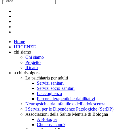
Home
URGENZE
chi siamo
Chi siamo
Progetto
Il team
a chi rivolgersi
La psichiatria per adulti
Servizi sanitari
Servizi socio-sanitari
L'accoglienza
Percorsi terapeutici e riabilitativi
Neuropsichiatria infantile e dell’adolescenza
I Servizi per le Dipendenze Patologiche (SerDP)
Associazioni della Salute Mentale di Bologna
A Bologna
Che cosa sono?