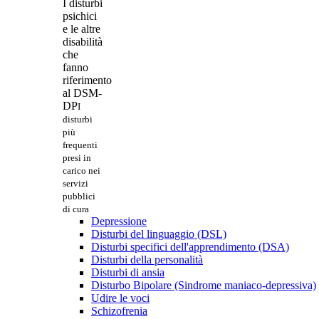
I disturbi
psichici
e le altre
disabilità
che
fanno
riferimento
al DSM-
DP
I
disturbi
più
frequenti
presi in
carico nei
servizi
pubblici
di cura
Depressione
Disturbi del linguaggio (DSL)
Disturbi specifici dell'apprendimento (DSA)
Disturbi della personalità
Disturbi di ansia
Disturbo Bipolare (Sindrome maniaco-depressiva)
Udire le voci
Schizofrenia