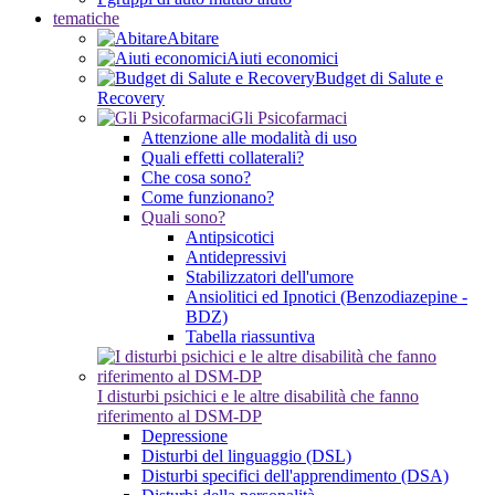
tematiche
Abitare
Aiuti economici
Budget di Salute e
Recovery
Gli Psicofarmaci
Attenzione alle modalità di uso
Quali effetti collaterali?
Che cosa sono?
Come funzionano?
Quali sono?
Antipsicotici
Antidepressivi
Stabilizzatori dell'umore
Ansiolitici ed Ipnotici (Benzodiazepine -
BDZ)
Tabella riassuntiva
I disturbi psichici e le altre disabilità che fanno
riferimento al DSM-DP
Depressione
Disturbi del linguaggio (DSL)
Disturbi specifici dell'apprendimento (DSA)