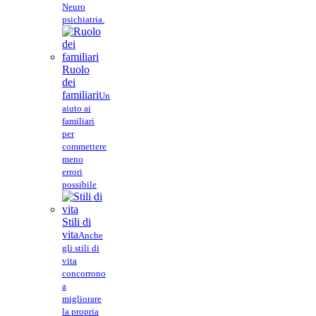
Neuro
psichiatria.
Ruolo
dei
familiari
Un
aiuto ai
familiari
per
commettere
meno
errori
possibile
Stili di
vita
Anche
gli stili di
vita
concorrono
a
migliorare
la propria