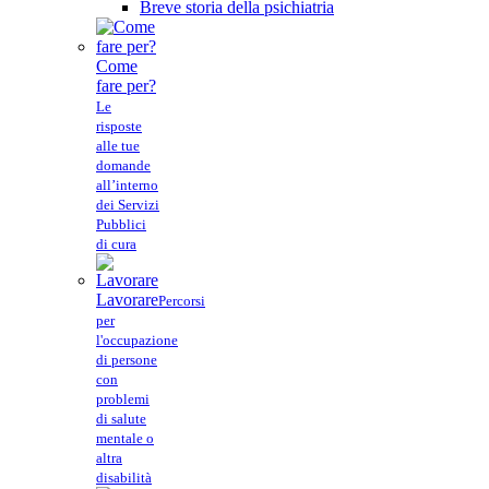
Breve storia della psichiatria
Come
fare per?
Le
risposte
alle tue
domande
all’interno
dei Servizi
Pubblici
di cura
Lavorare
Percorsi
per
l'occupazione
di persone
con
problemi
di salute
mentale o
altra
disabilità