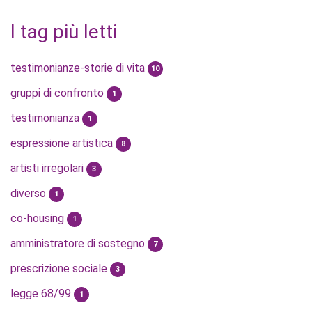
I tag più letti
testimonianze-storie di vita
10
gruppi di confronto
1
testimonianza
1
espressione artistica
8
artisti irregolari
3
diverso
1
co-housing
1
amministratore di sostegno
7
prescrizione sociale
3
legge 68/99
1