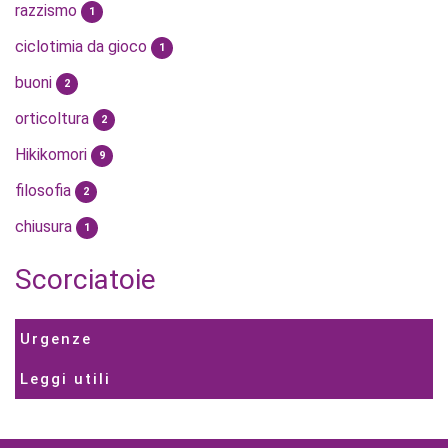
razzismo
1
ciclotimia da gioco
1
buoni
2
orticoltura
2
Hikikomori
9
filosofia
2
chiusura
1
Scorciatoie
Urgenze
Leggi utili