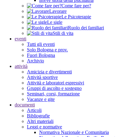
Breve storia della psichiatria
Come fare per?
Lavorare
Le Psicoterapie
Le sigle
Ruolo dei familiari
Stili di vita
eventi
Tutti gli eventi
Solo Bologna e prov.
Fuori Bologna
Archivio
attività
Amicizia e divertimenti
Attività sportive
Attività e laboratori espressivi
Gruppi di ascolto e sostegno
Seminari, corsi, formazione
Vacanze e gite
documenti
Articoli
Bibliografie
Altri materiali
Leggi e normative
Normativa Nazionale e Comunitaria