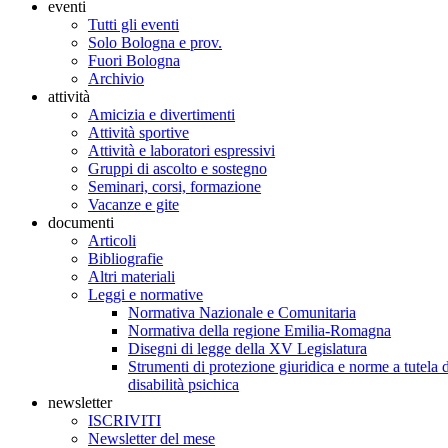
eventi
Tutti gli eventi
Solo Bologna e prov.
Fuori Bologna
Archivio
attività
Amicizia e divertimenti
Attività sportive
Attività e laboratori espressivi
Gruppi di ascolto e sostegno
Seminari, corsi, formazione
Vacanze e gite
documenti
Articoli
Bibliografie
Altri materiali
Leggi e normative
Normativa Nazionale e Comunitaria
Normativa della regione Emilia-Romagna
Disegni di legge della XV Legislatura
Strumenti di protezione giuridica e norme a tutela d
disabilità psichica
newsletter
ISCRIVITI
Newsletter del mese