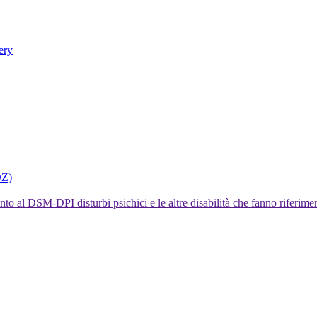
ery
DZ)
I disturbi psichici e le altre disabilità che fanno rifer