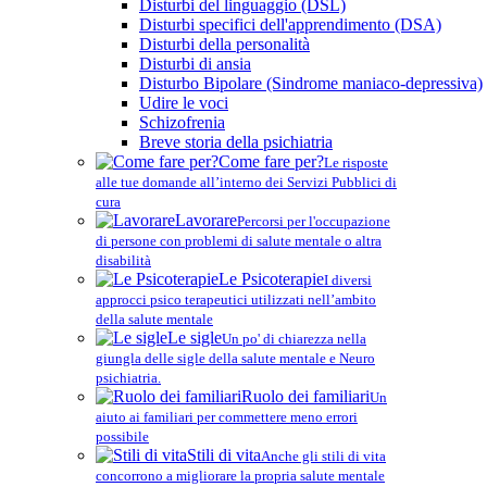
Disturbi del linguaggio (DSL)
Disturbi specifici dell'apprendimento (DSA)
Disturbi della personalità
Disturbi di ansia
Disturbo Bipolare (Sindrome maniaco-depressiva)
Udire le voci
Schizofrenia
Breve storia della psichiatria
Come fare per?
Le risposte
alle tue domande all’interno dei Servizi Pubblici di
cura
Lavorare
Percorsi per l'occupazione
di persone con problemi di salute mentale o altra
disabilità
Le Psicoterapie
I diversi
approcci psico terapeutici utilizzati nell’ambito
della salute mentale
Le sigle
Un po' di chiarezza nella
giungla delle sigle della salute mentale e Neuro
psichiatria.
Ruolo dei familiari
Un
aiuto ai familiari per commettere meno errori
possibile
Stili di vita
Anche gli stili di vita
concorrono a migliorare la propria salute mentale