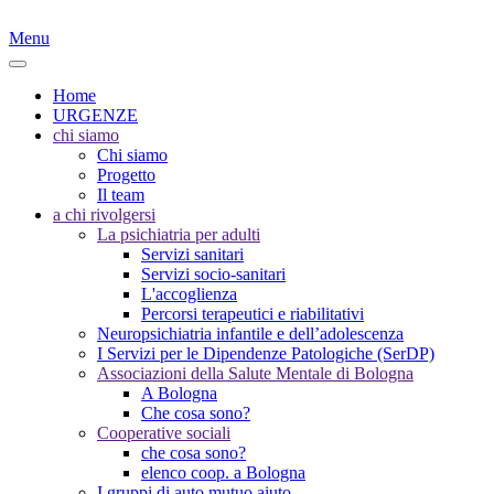
Menu
Home
URGENZE
chi siamo
Chi siamo
Progetto
Il team
a chi rivolgersi
La psichiatria per adulti
Servizi sanitari
Servizi socio-sanitari
L'accoglienza
Percorsi terapeutici e riabilitativi
Neuropsichiatria infantile e dell’adolescenza
I Servizi per le Dipendenze Patologiche (SerDP)
Associazioni della Salute Mentale di Bologna
A Bologna
Che cosa sono?
Cooperative sociali
che cosa sono?
elenco coop. a Bologna
I gruppi di auto mutuo aiuto