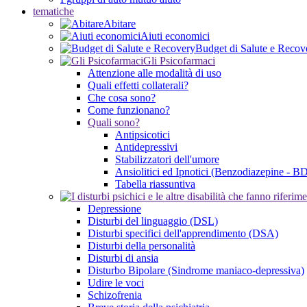
tematiche
Abitare
Aiuti economici
Budget di Salute e Recov
Gli Psicofarmaci
Attenzione alle modalità di uso
Quali effetti collaterali?
Che cosa sono?
Come funzionano?
Quali sono?
Antipsicotici
Antidepressivi
Stabilizzatori dell'umore
Ansiolitici ed Ipnotici (Benzodiazepine - B
Tabella riassuntiva
Depressione
Disturbi del linguaggio (DSL)
Disturbi specifici dell'apprendimento (DSA)
Disturbi della personalità
Disturbi di ansia
Disturbo Bipolare (Sindrome maniaco-depressiva)
Udire le voci
Schizofrenia