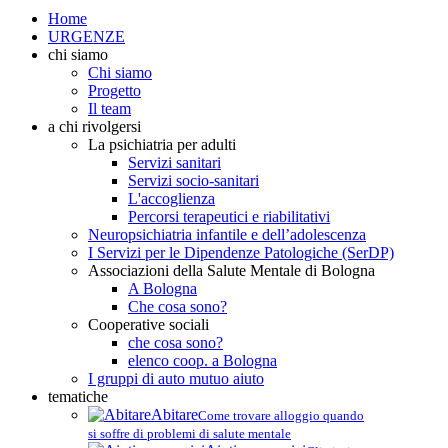
Home
URGENZE
chi siamo
Chi siamo
Progetto
Il team
a chi rivolgersi
La psichiatria per adulti
Servizi sanitari
Servizi socio-sanitari
L'accoglienza
Percorsi terapeutici e riabilitativi
Neuropsichiatria infantile e dell’adolescenza
I Servizi per le Dipendenze Patologiche (SerDP)
Associazioni della Salute Mentale di Bologna
A Bologna
Che cosa sono?
Cooperative sociali
che cosa sono?
elenco coop. a Bologna
I gruppi di auto mutuo aiuto
tematiche
Abitare
Come trovare alloggio quando
si soffre di problemi di salute mentale