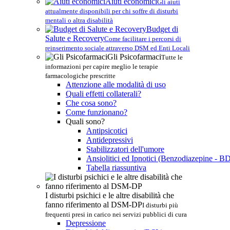
Aiuti economici
Gli aiuti
attualmente disponibili per chi soffre di disturbi
mentali o altra disabilità
Budget di
Salute e Recovery
Come facilitare i percorsi di
reinserimento sociale attraverso DSM ed Enti Locali
Gli Psicofarmaci
Tutte le
informazioni per capire meglio le terapie
farmacologiche prescritte
Attenzione alle modalità di uso
Quali effetti collaterali?
Che cosa sono?
Come funzionano?
Quali sono?
Antipsicotici
Antidepressivi
Stabilizzatori dell'umore
Ansiolitici ed Ipnotici (Benzodiazepine - B
Tabella riassuntiva
I disturbi psichici e le altre disabilità che
fanno riferimento al DSM-DP
I disturbi più
frequenti presi in carico nei servizi pubblici di cura
Depressione