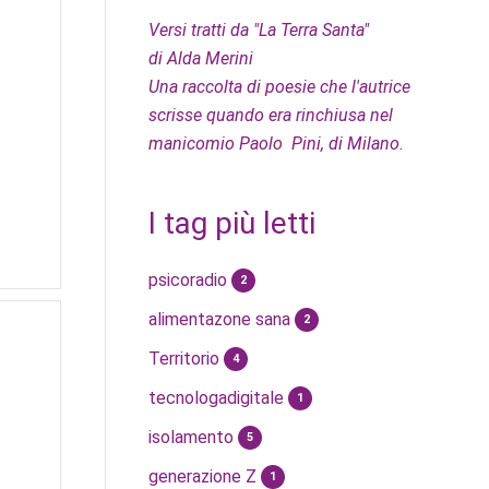
Versi tratti da "La Terra Santa"
di Alda Merini
Una raccolta di poesie che l'autrice
scrisse quando era rinchiusa nel
manicomio Paolo Pini, di Milano.
I tag più letti
psicoradio
2
alimentazone sana
2
Territorio
4
tecnologadigitale
1
isolamento
5
generazione Z
1