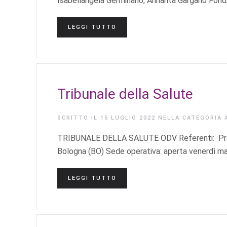
Isabellangela Germinario, Annarita Gargano Fonda
LEGGI TUTTO
Tribunale della Salute
SCRITTO IL
15 LUGLIO 2022
NELLA CATEGORIA
TRIBUNALE DELLA SALUTE ODV Referenti: Prof. 
Bologna (BO) Sede operativa: aperta venerdì matt
LEGGI TUTTO