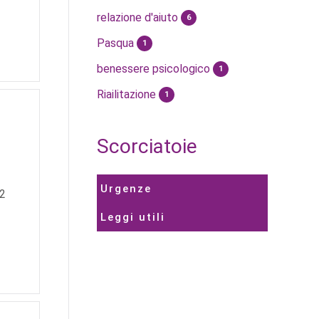
relazione d'aiuto
6
Pasqua
1
benessere psicologico
1
Riailitazione
1
Scorciatoie
Urgenze
22
Leggi utili