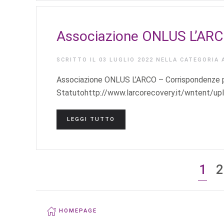
Associazione ONLUS L’ARCO
SCRITTO IL
03 LUGLIO 2022
NELLA CATEGORIA
Associazione ONLUS L’ARCO – Corrispondenze pe
Statutohttp://www.larcorecovery.it/wntent/u
LEGGI TUTTO
1
2
HOMEPAGE