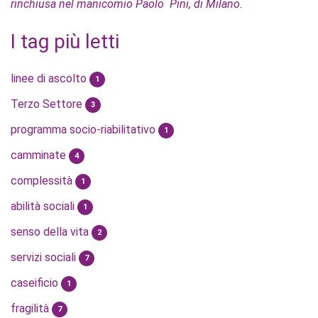
rinchiusa nel manicomio Paolo Pini, di Milano.
I tag più letti
linee di ascolto
1
Terzo Settore
3
programma socio-riabilitativo
1
camminate
4
complessità
1
abilità sociali
1
senso della vita
2
servizi sociali
7
caseificio
1
fragilità
7