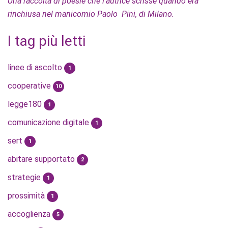
Una raccolta di poesie che l'autrice scrisse quando era
rinchiusa nel manicomio Paolo Pini, di Milano.
I tag più letti
linee di ascolto
1
cooperative
10
legge180
1
comunicazione digitale
1
sert
1
abitare supportato
2
strategie
1
prossimità
1
accoglienza
5