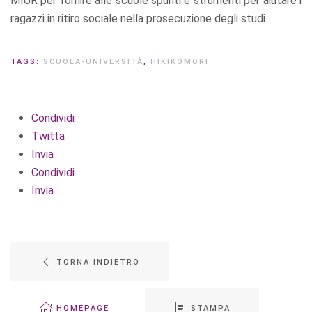
MIUR per fornire alle scuole spunti e strumenti per aiutare i
ragazzi in ritiro sociale nella prosecuzione degli studi.
TAGS:
SCUOLA-UNIVERSITÀ
,
HIKIKOMORI
Condividi
Twitta
Invia
Condividi
Invia
TORNA INDIETRO
HOMEPAGE
STAMPA