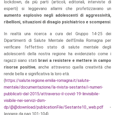
lockdown, da più parti (articoli, editoriali, interviste di
esperti) si leggevano allarmi che profetizzavano un
aumento esplosivo negli adolescenti di aggressività,
ribellioni, situazioni di disagio psichiatrico e scompensi
.
In realtà una ricerca a cura del Gruppo 14-25 dei
Dipartimenti di Salute Mentale dell’Emilia Romagna per
verificare l’effettivo stato di salute mentale degli
adolescenti della nostra regione ha evidenziato come i
ragazzi siano stati
bravi a resistere e mettere in campo
risorse positive
, anche attraverso quella creatività che
rende bella e significativa la loro età.
(
https://salute.regione.emilia-romagna.it/salute-
mentale/documentazione/la-rivista-sestante/i-numeri-
pubblicati-dal-2015/attraverso-il-covid-19-linvisibile-
visibile-nei-servizi-dsm-
dp/@@download/publicationFile/Sestante10_web.pdf
-
leggere da pag 101-104)