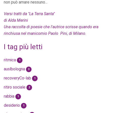
non può amare nessuno...
Versi tratti da "La Terra Santa"
di Alda Merini
Una raccolta di poesie che l'autrice scrisse quando era
rinchiusa nel manicomio Paolo Pini, di Milano.
I tag più letti
ritmica
1
auslbologna
3
recoveryCo-lab
1
ritiro sociale
2
rabbia
1
desiderio
1