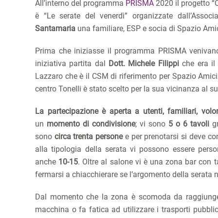
All’interno del programma
PRISMA
2020 il progetto “Q
è “Le serate del venerdì” organizzate dall’Assoc
Santamaria
una familiare, ESP e socia di Spazio Amic
Prima che iniziasse il programma PRISMA venivano 
iniziativa partita dal
Dott. Michele Filippi
che era il
Lazzaro che è il CSM di riferimento per Spazio Amicizi
centro Tonelli è stato scelto per la sua vicinanza al 
La partecipazione è aperta a utenti, familiari, volont
un
momento di condivisione
; vi sono
5 o 6 tavoli
gr
sono
circa trenta persone
e per prenotarsi si deve co
alla tipologia della serata vi possono essere pers
anche
10-15
. Oltre al salone vi è una zona bar con 
fermarsi a chiacchierare se l’argomento della serata n
Dal momento che la zona è scomoda da raggiunger
macchina o fa fatica ad utilizzare i trasporti pubbli