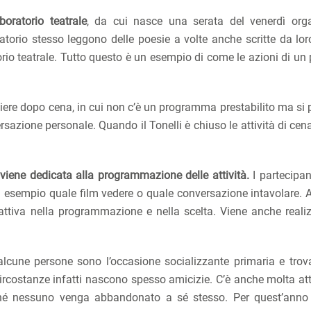
boratorio teatrale
, da cui nasce una serata del venerdì org
oratorio stesso leggono delle poesie a volte anche scritte da lor
orio teatrale. Tutto questo è un esempio di come le azioni di un
cchiere dopo cena, in cui non c’è un programma prestabilito ma s
sazione personale. Quando il Tonelli è chiuso le attività di cen
 viene dedicata alla programmazione delle attività.
I partecipant
d esempio quale film vedere o quale conversazione intavolare.
attiva nella programmazione e nella scelta. Viene anche reali
lcune persone sono l’occasione socializzante primaria e tro
circostanze infatti nascono spesso amicizie. C’è anche molta at
hé nessuno venga abbandonato a sé stesso. Per quest’anno 