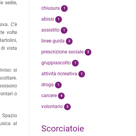
e sedie,
chiusura
1
abissi
1
iva. C’è
assistito
1
te volte
artolini,
linee guida
2
di vista
prescrizione sociale
3
gruppiascolto
1
iviso: si
attività ricreativa
1
coltare.
droga
1
 possono
ontari o
carcere
4
volontario
5
i Spazio
usica al
Scorciatoie