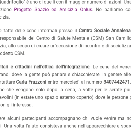
uadrifoglio” è uno di quelli con il maggior numero di azioni. Un
iazione
Progetto Spazio ed Amicizia Onlus
. Ne parliamo c
izia.
fatte delle cene informali presso il
Centro Sociale Annalena
 responsabile del Centro di Salute Mentale (CSM) San Camill
a, allo scopo di creare un’occasione di incontro e di socializza
suddetto CSM.
ari e cittadini nell’ottica dell’integrazione
. Le cene del vene
andi dove la gente può parlare e chiacchierare. In genere alle
ntattare
Carla Frazzoni
entro mercoledì al numero
3407442471
one che vengono solo dopo la cena, a volte per le serate più
tavolini (in estate uno spazio esterno coperto) dove le persone
on gli interessa.
e alcuni partecipanti accompagnano chi vuole venire ma n
ci. Una volta l’aiuto consisteva anche nell’apparecchiare e spar