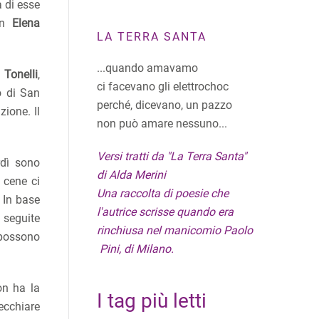
a di esse
on
Elena
LA TERRA SANTA
...quando amavamo
 Tonelli
,
ci facevano gli elettrochoc
o di San
perché, dicevano, un pazzo
zione. Il
non può amare nessuno...
Versi tratti da "La Terra Santa"
rdì sono
di Alda Merini
 cene ci
Una raccolta di poesie che
. In base
l'autrice scrisse quando era
 seguite
rinchiusa nel manicomio Paolo
 possono
Pini, di Milano.
on ha la
I tag più letti
ecchiare