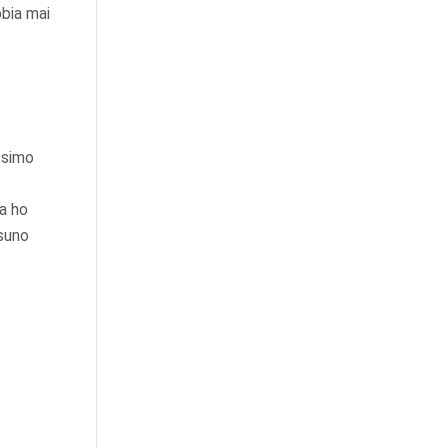
bbia mai
issimo
ma ho
ssuno