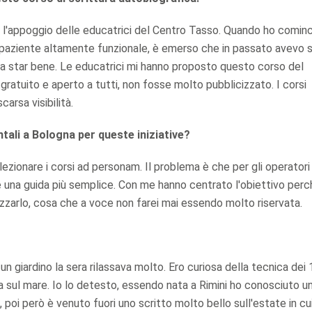
 l'appoggio delle educatrici del Centro Tasso. Quando ho cominc
 paziente altamente funzionale, è emerso che in passato avevo s
eva star bene. Le educatrici mi hanno proposto questo corso del
ratuito e aperto a tutti, non fosse molto pubblicizzato. I corsi
arsa visibilità.
tali a Bologna per queste iniziative?
ezionare i corsi ad personam. Il problema è che per gli operatori
be una guida più semplice. Con me hanno centrato l'obiettivo per
lizzarlo, cosa che a voce non farei mai essendo molto riservata.
in un giardino la sera rilassava molto. Ero curiosa della tecnica dei
 era sul mare. Io lo detesto, essendo nata a Rimini ho conosciuto 
poi però è venuto fuori uno scritto molto bello sull'estate in cu