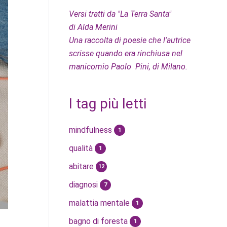
Versi tratti da "La Terra Santa"
di Alda Merini
Una raccolta di poesie che l'autrice
scrisse quando era rinchiusa nel
manicomio Paolo Pini, di Milano.
I tag più letti
mindfulness
1
qualità
1
abitare
12
diagnosi
7
malattia mentale
1
bagno di foresta
1