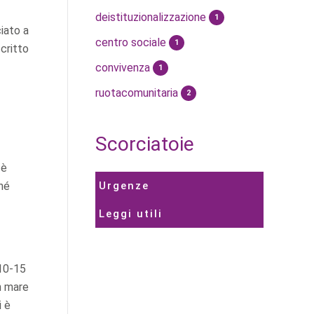
deistituzionalizzazione
1
iato a
centro sociale
1
critto
convivenza
1
ruotacomunitaria
2
Scorciatoie
 è
Urgenze
ché
Leggi utili
 10-15
un mare
i è