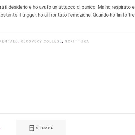
 era il desiderio e ho avuto un attacco di panico. Ma ho respirato e
nostante il trigger, ho affrontato l'emozione. Quando ho finito t
MENTALE
,
RECOVERY COLLEGE
,
SCRITTURA
E
STAMPA