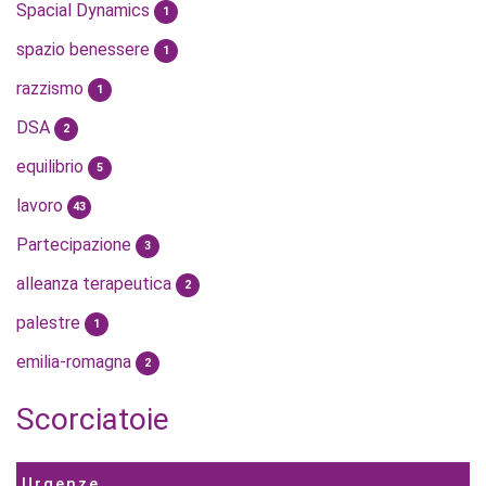
Spacial Dynamics
1
spazio benessere
1
razzismo
1
DSA
2
equilibrio
5
lavoro
43
Partecipazione
3
alleanza terapeutica
2
palestre
1
emilia-romagna
2
Scorciatoie
Urgenze