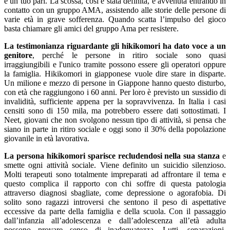
è un tuo pari. La scossa, così è stata definita, è avvenuta entrando in
contatto con un gruppo AMA, assistendo alle storie delle persone di
varie età in grave sofferenza. Quando scatta l’impulso del gioco
basta chiamare gli amici del gruppo Ama per resistere.
La testimonianza riguardante gli hikikomori ha dato voce a un
genitore
, perché le persone in ritiro sociale sono quasi
irraggiungibili e l'unico tramite possono essere gli operatori oppure
la famiglia. Hikikomori in giapponese vuole dire stare in disparte.
Un milione e mezzo di persone in Giappone hanno questo disturbo,
con età che raggiungono i 60 anni. Per loro è previsto un sussidio di
invalidità, sufficiente appena per la sopravvivenza. In Italia i casi
censiti sono di 150 mila, ma potrebbero essere dati sottostimati. I
Neet, giovani che non svolgono nessun tipo di attività, si pensa che
siano in parte in ritiro sociale e oggi sono il 30% della popolazione
giovanile in età lavorativa.
La persona hikikomori sparisce recludendosi nella sua stanza
e
smette ogni attività sociale. Viene definito un suicidio silenzioso.
Molti terapeuti sono totalmente impreparati ad affrontare il tema e
questo complica il rapporto con chi soffre di questa patologia
attraverso diagnosi sbagliate, come depressione o agorafobia. Di
solito sono ragazzi introversi che sentono il peso di aspettative
eccessive da parte della famiglia e della scuola. Con il passaggio
dall’infanzia all’adolescenza e dall’adolescenza all’età adulta
possono provare senso di inadeguatezza. Lutti, separazioni,