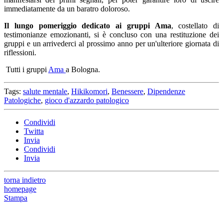
immediatamente da un baratro doloroso.
Il lungo pomeriggio dedicato ai gruppi Ama
, costellato di
testimonianze emozionanti, si è concluso con una restituzione dei
gruppi e un arrivederci al prossimo anno per un'ulteriore giornata di
riflessioni.
Tutti i gruppi
Ama
a Bologna.
Tags:
salute mentale
,
Hikikomori
,
Benessere
,
Dipendenze
Patologiche
,
gioco d'azzardo patologico
Condividi
Twitta
Invia
Condividi
Invia
torna indietro
homepage
Stampa