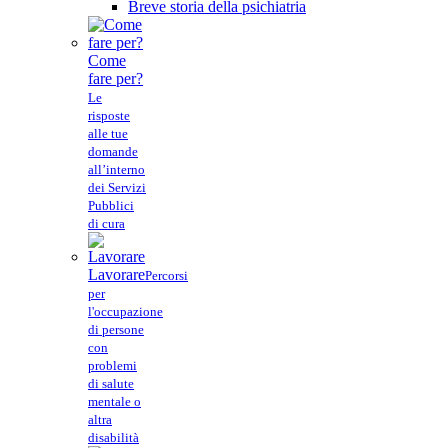
Breve storia della psichiatria
Come
fare per?
Le
risposte
alle tue
domande
all’interno
dei Servizi
Pubblici
di cura
Lavorare
Percorsi
per
l'occupazione
di persone
con
problemi
di salute
mentale o
altra
disabilità