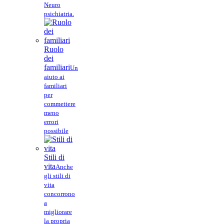
Neuro
psichiatria.
Ruolo
dei
familiari
Un
aiuto ai
familiari
per
commettere
meno
errori
possibile
Stili di
vita
Anche
gli stili di
vita
concorrono
a
migliorare
la propria