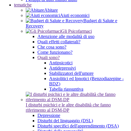
tematiche
Abitare
Aiuti economici
Budget di Salute e
Recovery
Gli Psicofarmaci
Attenzione alle modalità di uso
Quali effetti collaterali?
Che cosa sono?
Come funzionano?
Quali sono?
Antipsicotici
Antidepressivi
Stabilizzatori dell'umore
Ansiolitici ed Ipnotici (Benzodiazepine -
BDZ)
Tabella riassuntiva
I disturbi psichici e le altre disabilità che fanno
riferimento al DSM-DP
Depressione
Disturbi del linguaggio (DSL)
Disturbi specifici dell'apprendimento (DSA)