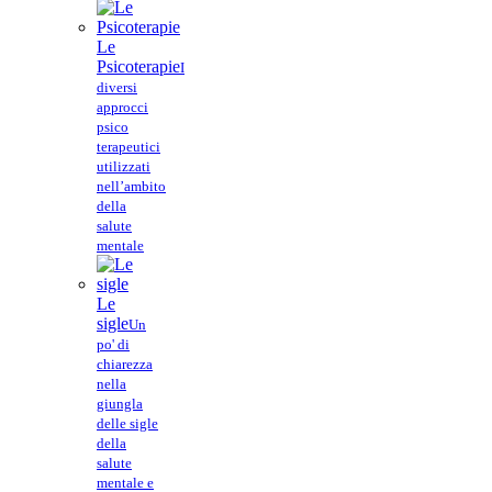
Le
Psicoterapie
I
diversi
approcci
psico
terapeutici
utilizzati
nell’ambito
della
salute
mentale
Le
sigle
Un
po' di
chiarezza
nella
giungla
delle sigle
della
salute
mentale e