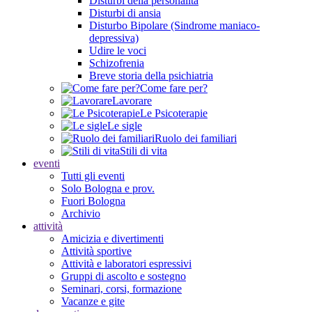
Disturbi della personalità
Disturbi di ansia
Disturbo Bipolare (Sindrome maniaco-
depressiva)
Udire le voci
Schizofrenia
Breve storia della psichiatria
Come fare per?
Lavorare
Le Psicoterapie
Le sigle
Ruolo dei familiari
Stili di vita
eventi
Tutti gli eventi
Solo Bologna e prov.
Fuori Bologna
Archivio
attività
Amicizia e divertimenti
Attività sportive
Attività e laboratori espressivi
Gruppi di ascolto e sostegno
Seminari, corsi, formazione
Vacanze e gite