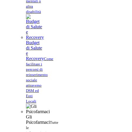
mentali o
altra
disabilità
Budget
di Salute
e
Recovery
Come
facilitare i
percorsi di
reinserimento
sociale
attraverso
DSM ed
Enti
Locali
Gli
Psicofarmaci
Tutte
le