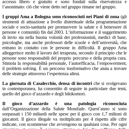
accesso libero e gratuito e sono fondati sulla riservatezza e
l’anonimato: ciò che viene detto nel gruppo rimane nel gruppo.
I gruppi Ama a Bologna sono riconosciuti nei Piani di zona
(gli
strumenti di attuazione a livello distrettuale della programmazione
sociale e socio-sanitaria per promuovere la salute e il benessere di
persone e comunità) fin dal 2003. L’informazione e il suggerimento
di invio sta nella buona volontà dei professionisti, medici di base,
psicologhe, ma anche professori delle scuole e dell’università, che
entrano in contatto con le persone in difficoltà. Il gruppo Ama
alleggerisce molto il lavoro del terapeuta, secondo il principio che le
persone sono responsabili del proprio percorso e della propria cura.
Stimola la responsabilità personale, l’autoefficacia, l’empowerment,
il problem solving. È un percorso trasformativo che aiuta a trovare
delle strategie attraverso l’esperienza altrui.
La giornata di Casalecchio, densa di incontri
che si svolgevano
in contemporanea, ha consentito di seguire in particolare due temi,
quello del gioco d’azzardo e degli hikikomori.
Il gioco d’azzardo è una patologia riconosciuta
dall’Organizzazione della Salute Mondiale. Quest’anno si sono
sorpassati i 150 miliardi nelle spese per il gioco con 1,7 milioni di
giocatori. Il gioco illegale va moltiplicato per 4 rispetto alle cifre
indicate, con scommesse che avvengono su qualsiasi cosa. Per ogni