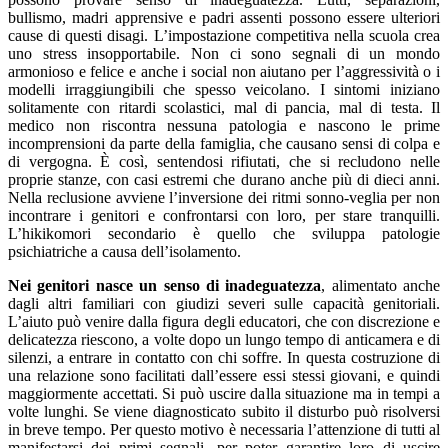
bullismo, madri apprensive e padri assenti possono essere ulteriori
cause di questi disagi. L’impostazione competitiva nella scuola crea
uno stress insopportabile. Non ci sono segnali di un mondo
armonioso e felice e anche i social non aiutano per l’aggressività o i
modelli irraggiungibili che spesso veicolano. I sintomi iniziano
solitamente con ritardi scolastici, mal di pancia, mal di testa. Il
medico non riscontra nessuna patologia e nascono le prime
incomprensioni da parte della famiglia, che causano sensi di colpa e
di vergogna. È così, sentendosi rifiutati, che si recludono nelle
proprie stanze, con casi estremi che durano anche più di dieci anni.
Nella reclusione avviene l’inversione dei ritmi sonno-veglia per non
incontrare i genitori e confrontarsi con loro, per stare tranquilli.
L’hikikomori secondario è quello che sviluppa patologie
psichiatriche a causa dell’isolamento.
Nei genitori nasce un senso di inadeguatezza
, alimentato anche
dagli altri familiari con giudizi severi sulle capacità genitoriali.
L’aiuto può venire dalla figura degli educatori, che con discrezione e
delicatezza riescono, a volte dopo un lungo tempo di anticamera e di
silenzi, a entrare in contatto con chi soffre. In questa costruzione di
una relazione sono facilitati dall’essere essi stessi giovani, e quindi
maggiormente accettati. Si può uscire dalla situazione ma in tempi a
volte lunghi. Se viene diagnosticato subito il disturbo può risolversi
in breve tempo. Per questo motivo è necessaria l’attenzione di tutti al
manifestarsi dei primi segnali, per poter garantire loro di uscire