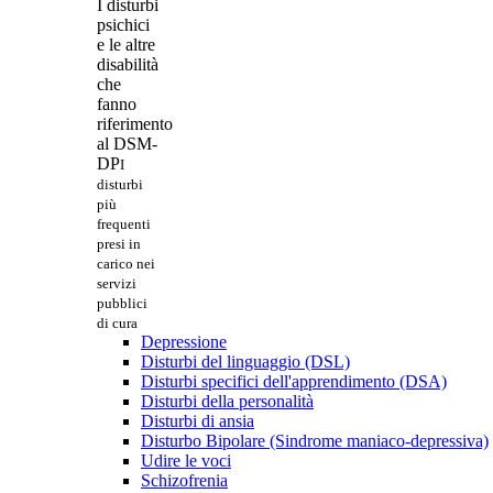
I disturbi
psichici
e le altre
disabilità
che
fanno
riferimento
al DSM-
DP
I
disturbi
più
frequenti
presi in
carico nei
servizi
pubblici
di cura
Depressione
Disturbi del linguaggio (DSL)
Disturbi specifici dell'apprendimento (DSA)
Disturbi della personalità
Disturbi di ansia
Disturbo Bipolare (Sindrome maniaco-depressiva)
Udire le voci
Schizofrenia