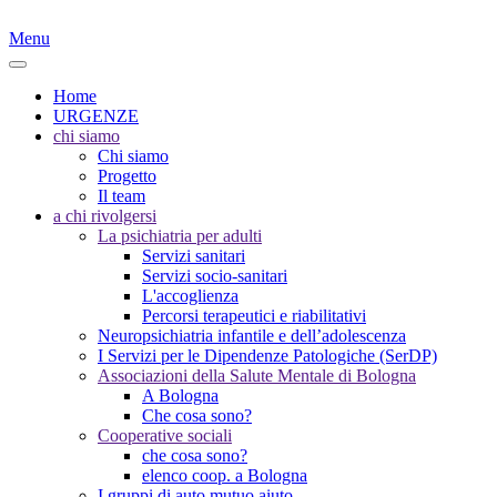
Menu
Home
URGENZE
chi siamo
Chi siamo
Progetto
Il team
a chi rivolgersi
La psichiatria per adulti
Servizi sanitari
Servizi socio-sanitari
L'accoglienza
Percorsi terapeutici e riabilitativi
Neuropsichiatria infantile e dell’adolescenza
I Servizi per le Dipendenze Patologiche (SerDP)
Associazioni della Salute Mentale di Bologna
A Bologna
Che cosa sono?
Cooperative sociali
che cosa sono?
elenco coop. a Bologna
I gruppi di auto mutuo aiuto