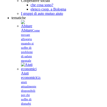
Cooperative sociali
che cosa sono?
elenco coop. a Bologna
I gruppi di auto mutuo aiuto
tematiche
Abitare
Come
trovare
alloggio
quando si
soffre di
problemi
di salute
mentale
Aiuti
economici
Gli
aiuti
attualmente
disponibili
per chi
soffre di
disturbi