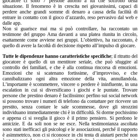
giocatore ci sono 7 persone attorno a lui che soffrono della
situazione. Il fenomeno è in crescita nei giovanissimi, capaci di
perdere anche grandi somme di denaro a causa della facilità di
entrare in contatto con il gioco d’azzardo, reso pervasivo dal web e
dalle app.
Non si guarisce mai ma si può controllare, ha raccontato un
testimone del gruppo Ama davanti a una platea riunita in circolo,
esattamente come avviene nei gruppi. L’obiettivo, ha raccontato, è
quello di avere la facoltà di decisione rispetto all’impulso di giocare.
Tutte le dipendenze hanno caratteristiche specifiche
; il ritratto del
giocatore è quello di un mentitore seriale, che può sfuggire al
controllo dei familiari, e che è alla continua rincorsa di emozioni.
Emozioni che si scatenano fortissime, d’improvviso, e che
cannibalizzano ogni altra emozione della vita, annullandola.
L’importante è scommettere, vincere o perdere è ininfluente, in una
escalation in cui si diversificano i giochi e le puntate. Trovare
persone che prestino denaro è facilissimo: perfino sui social network
si possono trovare i numeri di telefono da contattare per ricevere un
prestito, senza contare le sale scommesse, dove gli strozzini
individuano immediatamente chi è in difficoltà. Si dorme pochissimo
e appena ci si sveglia il gioco è il primo pensiero. Si perdono le
amicizie. E da soli non se ne esce. Nella testimonianza ascoltata
sono stati inefficaci gli psicologi e le associazioni, perché il rapporto
è asimmetrico, non ci si riconosce in chi tenta di aiutarti perché non