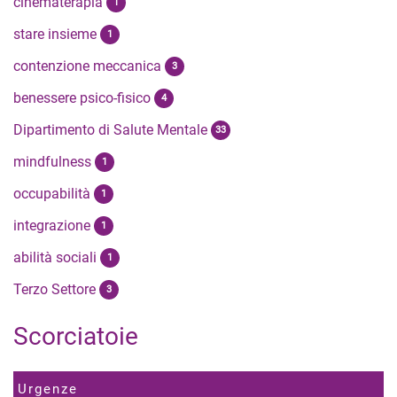
cinematerapia
1
stare insieme
1
contenzione meccanica
3
benessere psico-fisico
4
Dipartimento di Salute Mentale
33
mindfulness
1
occupabilità
1
integrazione
1
abilità sociali
1
Terzo Settore
3
Scorciatoie
Urgenze