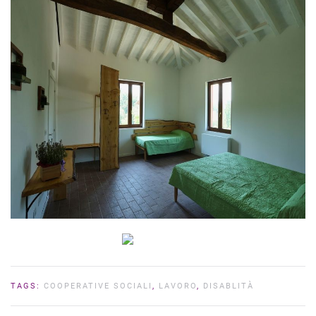
TAGS:
COOPERATIVE SOCIALI
,
LAVORO
,
DISABLITÀ