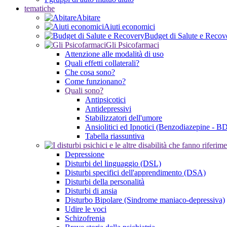
tematiche
Abitare
Aiuti economici
Budget di Salute e Recov
Gli Psicofarmaci
Attenzione alle modalità di uso
Quali effetti collaterali?
Che cosa sono?
Come funzionano?
Quali sono?
Antipsicotici
Antidepressivi
Stabilizzatori dell'umore
Ansiolitici ed Ipnotici (Benzodiazepine - B
Tabella riassuntiva
Depressione
Disturbi del linguaggio (DSL)
Disturbi specifici dell'apprendimento (DSA)
Disturbi della personalità
Disturbi di ansia
Disturbo Bipolare (Sindrome maniaco-depressiva)
Udire le voci
Schizofrenia