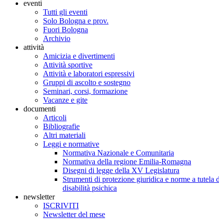
eventi
Tutti gli eventi
Solo Bologna e prov.
Fuori Bologna
Archivio
attività
Amicizia e divertimenti
Attività sportive
Attività e laboratori espressivi
Gruppi di ascolto e sostegno
Seminari, corsi, formazione
Vacanze e gite
documenti
Articoli
Bibliografie
Altri materiali
Leggi e normative
Normativa Nazionale e Comunitaria
Normativa della regione Emilia-Romagna
Disegni di legge della XV Legislatura
Strumenti di protezione giuridica e norme a tutela d
disabilità psichica
newsletter
ISCRIVITI
Newsletter del mese