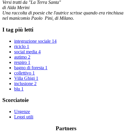
Versi tratti da "La Terra Santa"
di Alda Merini
Una raccolta di poesie che l'autrice scrisse quando era rinchiusa
nel manicomio Paolo Pini, di Milano.
I tag più letti
integrazione sociale
14
riciclo
1
social media
4
autimo
2
respiro
1
bagno di foresta
1
collettivo
1
Villa Ghigi
1
inclusione
2
blu
1
Scorciatoie
Urgenze
Leggi utili
Partners