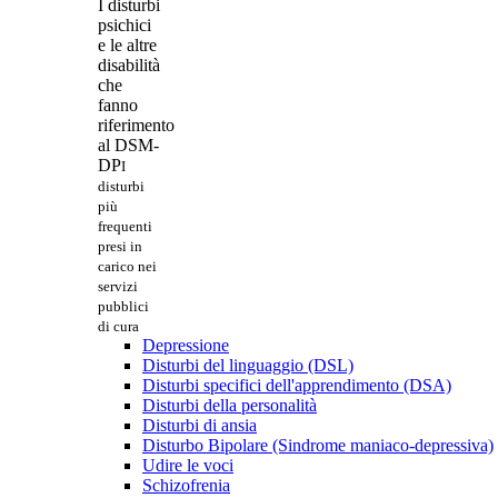
I disturbi
psichici
e le altre
disabilità
che
fanno
riferimento
al DSM-
DP
I
disturbi
più
frequenti
presi in
carico nei
servizi
pubblici
di cura
Depressione
Disturbi del linguaggio (DSL)
Disturbi specifici dell'apprendimento (DSA)
Disturbi della personalità
Disturbi di ansia
Disturbo Bipolare (Sindrome maniaco-depressiva)
Udire le voci
Schizofrenia