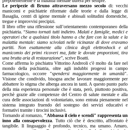
prepotentemente e la malattia mentale durerà per sempre.
Le peripezie di Bruno attraversano mezzo secolo
di: vecchi
manicomi e psichiatrie riformate dalle teorie e dalla legge di
Basaglia, centri di igiene mentale e abissali solitudini domestiche,
tregue e improvvisi precipizi.
Il libro offre una riflessione sull’orientamento contemporaneo della
psichiatria. “
Siamo tornati tutti indietro. Malati e famiglie, medici e
operatori che a qualsiasi titolo hanno a che fare con la salute e la
malattia mentale: siamo scivolati nelle vicinanze di dove eravamo
partiti. Non esattamente alla clinica degli elettroshock e al
manicomio dei primi ricoveri ma, fatte le dovute proporzioni, tira
una brutta aria di restaurazione
”, scrive Boatti.
Come afferma lo pischiatra Vittorino Andreoli c'è molto da fare nel
mondo della psichiatria, oltre agli indubbi progessi in campo
farmacologico, occorre "
spendersi maggiormente in umanità
".
Visione che condivido, bisogna anche lavorare maggiormente per
abbattere lo stigma che alberga ancora in tanti. A questo punto parlo
della mia esperienza personale che è stata, però, piuttosto positiva,
perchè grazie alle competenze del Centro di salute mentale e alla
cura delle associazioni di volontariato, sono entrata pienamente nel
sistema integrato fruendo del sostegno dei servizi educativi e
formativi tramite i tirocini inclusivi.
Tornando al romanzo,
"Abbassa il cielo e scendi" rappresenta un
inno alla consapevolezza
. Tutto ciò che è descritto, affrontato è
tangibile. Il linguaggio è profondo, tecnico, ma umano. Amaro,