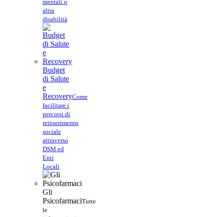
mentali o
altra
disabilità
Budget
di Salute
e
Recovery
Come
facilitare i
percorsi di
reinserimento
sociale
attraverso
DSM ed
Enti
Locali
Gli
Psicofarmaci
Tutte
le