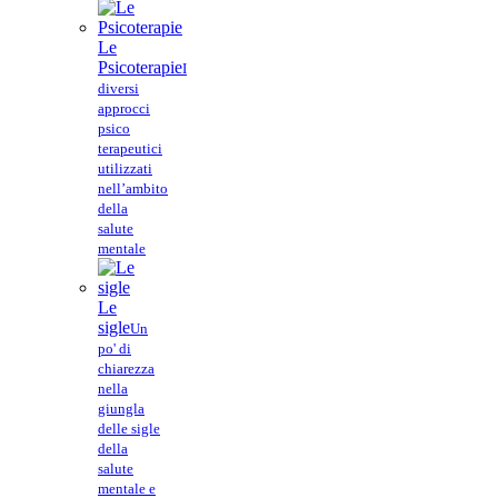
Le
Psicoterapie
I
diversi
approcci
psico
terapeutici
utilizzati
nell’ambito
della
salute
mentale
Le
sigle
Un
po' di
chiarezza
nella
giungla
delle sigle
della
salute
mentale e