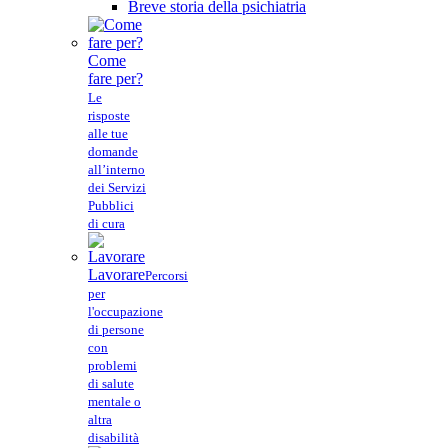
Breve storia della psichiatria
Come
fare per?
Le
risposte
alle tue
domande
all’interno
dei Servizi
Pubblici
di cura
Lavorare
Percorsi
per
l'occupazione
di persone
con
problemi
di salute
mentale o
altra
disabilità