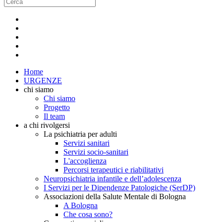
Home
URGENZE
chi siamo
Chi siamo
Progetto
Il team
a chi rivolgersi
La psichiatria per adulti
Servizi sanitari
Servizi socio-sanitari
L'accoglienza
Percorsi terapeutici e riabilitativi
Neuropsichiatria infantile e dell’adolescenza
I Servizi per le Dipendenze Patologiche (SerDP)
Associazioni della Salute Mentale di Bologna
A Bologna
Che cosa sono?