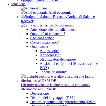
tematiche
Abitare
Aiuti economici
Budget di Salute e
Recovery
Gli Psicofarmaci
Attenzione alle modalità di uso
Quali effetti collaterali?
Che cosa sono?
Come funzionano?
Quali sono?
Antipsicotici
Antidepressivi
Stabilizzatori dell'umore
Ansiolitici ed Ipnotici (Benzodiazepine -
BDZ)
Tabella riassuntiva
I disturbi psichici e le altre disabilità che fanno
riferimento al DSM-DP
Depressione
Disturbi del linguaggio (DSL)
Disturbi specifici dell'apprendimento (DSA)