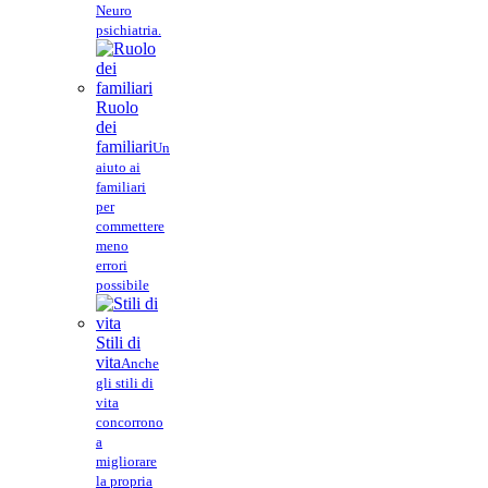
Neuro
psichiatria.
Ruolo
dei
familiari
Un
aiuto ai
familiari
per
commettere
meno
errori
possibile
Stili di
vita
Anche
gli stili di
vita
concorrono
a
migliorare
la propria