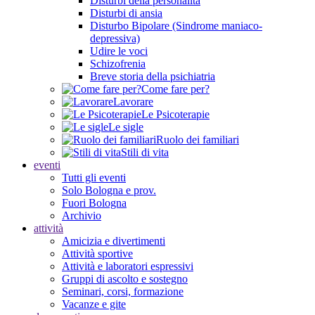
Disturbi della personalità
Disturbi di ansia
Disturbo Bipolare (Sindrome maniaco-
depressiva)
Udire le voci
Schizofrenia
Breve storia della psichiatria
Come fare per?
Lavorare
Le Psicoterapie
Le sigle
Ruolo dei familiari
Stili di vita
eventi
Tutti gli eventi
Solo Bologna e prov.
Fuori Bologna
Archivio
attività
Amicizia e divertimenti
Attività sportive
Attività e laboratori espressivi
Gruppi di ascolto e sostegno
Seminari, corsi, formazione
Vacanze e gite