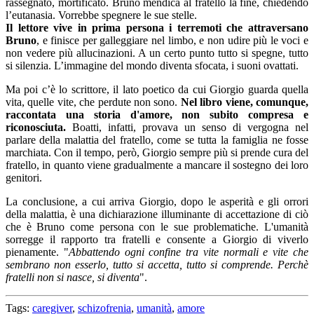
rassegnato, mortificato. Bruno mendica al fratello la fine, chiedendo
l’eutanasia. Vorrebbe spegnere le sue stelle.
Il lettore vive in prima persona i terremoti che attraversano
Bruno
, e finisce per galleggiare nel limbo, e non udire più le voci e
non vedere più allucinazioni. A un certo punto tutto si spegne, tutto
si silenzia. L’immagine del mondo diventa sfocata, i suoni ovattati.
Ma poi c’è lo scrittore, il lato poetico da cui Giorgio guarda quella
vita, quelle vite, che perdute non sono.
Nel libro viene, comunque,
raccontata una storia d'amore, non subito compresa e
riconosciuta.
Boatti, infatti, provava un senso di vergogna nel
parlare della malattia del fratello, come se tutta la famiglia ne fosse
marchiata. Con il tempo, però, Giorgio sempre più si prende cura del
fratello, in quanto viene gradualmente a mancare il sostegno dei loro
genitori.
La conclusione, a cui arriva Giorgio, dopo le asperità e gli orrori
della malattia, è una dichiarazione illuminante di accettazione di ciò
che è Bruno come persona con le sue problematiche. L'umanità
sorregge il rapporto tra fratelli e consente a Giorgio di viverlo
pienamente. "
Abbattendo ogni confine tra vite normali e vite che
sembrano non esserlo, tutto si accetta, tutto si comprende. Perchè
fratelli non si nasce, si diventa
".
Tags:
caregiver
,
schizofrenia
,
umanità
,
amore