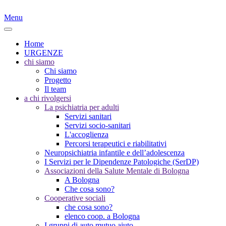
Menu
Home
URGENZE
chi siamo
Chi siamo
Progetto
Il team
a chi rivolgersi
La psichiatria per adulti
Servizi sanitari
Servizi socio-sanitari
L'accoglienza
Percorsi terapeutici e riabilitativi
Neuropsichiatria infantile e dell’adolescenza
I Servizi per le Dipendenze Patologiche (SerDP)
Associazioni della Salute Mentale di Bologna
A Bologna
Che cosa sono?
Cooperative sociali
che cosa sono?
elenco coop. a Bologna
I gruppi di auto mutuo aiuto