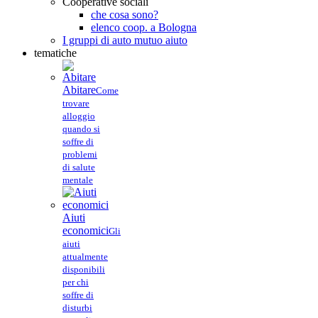
Cooperative sociali
che cosa sono?
elenco coop. a Bologna
I gruppi di auto mutuo aiuto
tematiche
Abitare
Come
trovare
alloggio
quando si
soffre di
problemi
di salute
mentale
Aiuti
economici
Gli
aiuti
attualmente
disponibili
per chi
soffre di
disturbi