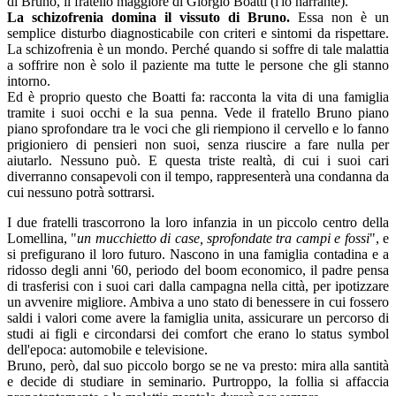
di Bruno, il fratello maggiore di Giorgio Boatti (l'io narrante).
La schizofrenia domina il vissuto di Bruno.
Essa non è un
semplice disturbo diagnosticabile con criteri e sintomi da rispettare.
La schizofrenia è un mondo. Perché quando si soffre di tale malattia
a soffrire non è solo il paziente ma tutte le persone che gli stanno
intorno.
Ed è proprio questo che Boatti fa: racconta la vita di una famiglia
tramite i suoi occhi e la sua penna. Vede il fratello Bruno piano
piano sprofondare tra le voci che gli riempiono il cervello e lo fanno
prigioniero di pensieri non suoi, senza riuscire a fare nulla per
aiutarlo. Nessuno può. E questa triste realtà, di cui i suoi cari
diverranno consapevoli con il tempo, rappresenterà una condanna da
cui nessuno potrà sottrarsi.
I due fratelli trascorrono la loro infanzia in un piccolo centro della
Lomellina, "
un mucchietto di case, sprofondate tra campi e fossi
", e
si prefigurano il loro futuro. Nascono in una famiglia contadina e a
ridosso degli anni '60, periodo del boom economico, il padre pensa
di trasferisi con i suoi cari dalla campagna nella città, per ipotizzare
un avvenire migliore. Ambiva a uno stato di benessere in cui fossero
saldi i valori come avere la famiglia unita, assicurare un percorso di
studi ai figli e circondarsi dei comfort che erano lo status symbol
dell'epoca: automobile e televisione.
Bruno, però, dal suo piccolo borgo se ne va presto: mira alla santità
e decide di studiare in seminario. Purtroppo, la follia si affaccia