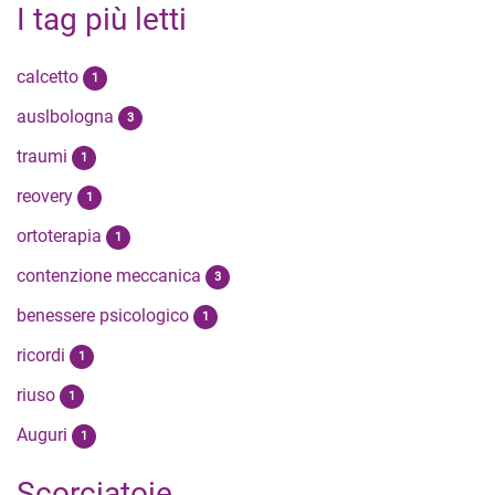
I tag più letti
calcetto
1
auslbologna
3
traumi
1
reovery
1
ortoterapia
1
contenzione meccanica
3
benessere psicologico
1
ricordi
1
riuso
1
Auguri
1
Scorciatoie