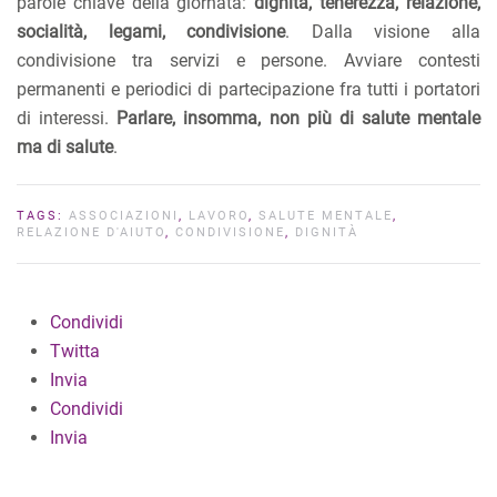
parole chiave della giornata:
dignità, tenerezza, relazione,
socialità, legami, condivisione
. Dalla visione alla
condivisione tra servizi e persone. Avviare contesti
permanenti e periodici di partecipazione fra tutti i portatori
di interessi.
Parlare, insomma, non più di salute mentale
ma di salute
.
TAGS:
ASSOCIAZIONI
,
LAVORO
,
SALUTE MENTALE
,
RELAZIONE D'AIUTO
,
CONDIVISIONE
,
DIGNITÀ
Condividi
Twitta
Invia
Condividi
Invia