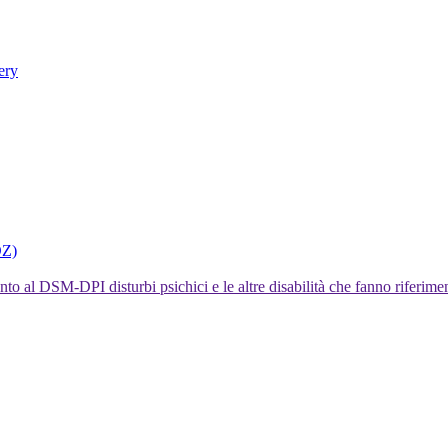
ery
DZ)
I disturbi psichici e le altre disabilità che fanno rifer