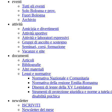
eventi
Tutti gli eventi
Solo Bologna e prov.
Fuori Bologna
Archivio
attività
Amicizia e divertimenti
Attività sportive
Attività e laboratori espressivi
Gruppi di ascolto e sostegno
Seminari, corsi, formazione
Vacanze e gite
documenti
Articoli
Bibliografie
Altri materiali
Leggi e normative
Normativa Nazionale e Comunitaria
Normativa della regione Emilia-Romagna
Disegni di legge della XV Legislatura
Strumenti di protezione giuridica e norme a tutela d
disabilità psichica
newsletter
ISCRIVITI
Newsletter del mese