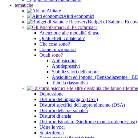
tematiche
Abitare
Aiuti economici
Budget di Salute e Recov
Gli Psicofarmaci
Attenzione alle modalità di uso
Quali effetti collaterali?
Che cosa sono?
Come funzionano?
Quali sono?
Antipsicotici
Antidepressivi
Stabilizzatori dell'umore
Ansiolitici ed Ipnotici (Benzodiazepine - B
Tabella riassuntiva
Depressione
Disturbi del linguaggio (DSL)
Disturbi specifici dell'apprendimento (DSA)
Disturbi della personalità
Disturbi di ansia
Disturbo Bipolare (Sindrome maniaco-depressiva)
Udire le voci
Schizofrenia