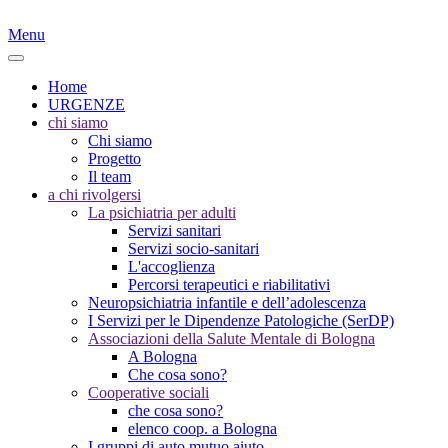
Menu
Home
URGENZE
chi siamo
Chi siamo
Progetto
Il team
a chi rivolgersi
La psichiatria per adulti
Servizi sanitari
Servizi socio-sanitari
L'accoglienza
Percorsi terapeutici e riabilitativi
Neuropsichiatria infantile e dell’adolescenza
I Servizi per le Dipendenze Patologiche (SerDP)
Associazioni della Salute Mentale di Bologna
A Bologna
Che cosa sono?
Cooperative sociali
che cosa sono?
elenco coop. a Bologna
I gruppi di auto mutuo aiuto