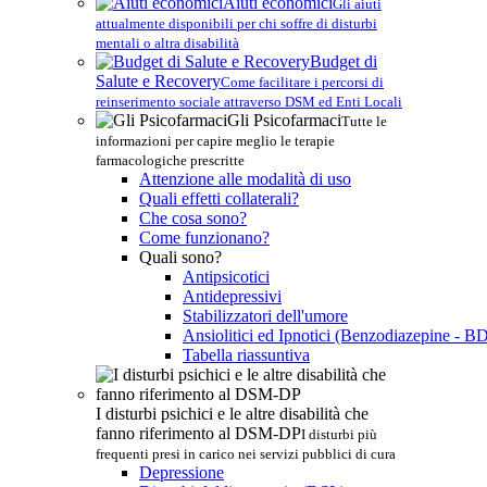
Aiuti economici
Gli aiuti
attualmente disponibili per chi soffre di disturbi
mentali o altra disabilità
Budget di
Salute e Recovery
Come facilitare i percorsi di
reinserimento sociale attraverso DSM ed Enti Locali
Gli Psicofarmaci
Tutte le
informazioni per capire meglio le terapie
farmacologiche prescritte
Attenzione alle modalità di uso
Quali effetti collaterali?
Che cosa sono?
Come funzionano?
Quali sono?
Antipsicotici
Antidepressivi
Stabilizzatori dell'umore
Ansiolitici ed Ipnotici (Benzodiazepine - B
Tabella riassuntiva
I disturbi psichici e le altre disabilità che
fanno riferimento al DSM-DP
I disturbi più
frequenti presi in carico nei servizi pubblici di cura
Depressione