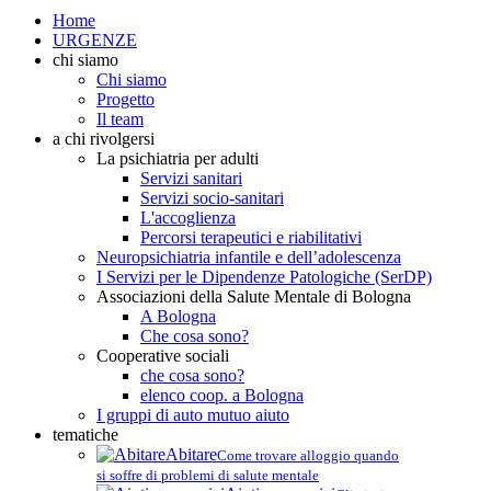
Home
URGENZE
chi siamo
Chi siamo
Progetto
Il team
a chi rivolgersi
La psichiatria per adulti
Servizi sanitari
Servizi socio-sanitari
L'accoglienza
Percorsi terapeutici e riabilitativi
Neuropsichiatria infantile e dell’adolescenza
I Servizi per le Dipendenze Patologiche (SerDP)
Associazioni della Salute Mentale di Bologna
A Bologna
Che cosa sono?
Cooperative sociali
che cosa sono?
elenco coop. a Bologna
I gruppi di auto mutuo aiuto
tematiche
Abitare
Come trovare alloggio quando
si soffre di problemi di salute mentale