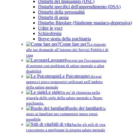
Disturbi del linguaggio (DSL)
Disturbi specifici dell'apprendimento (DSA)
Disturbi della personalità
Disturbi di ansia
Disturbo Bipolare (Sindrome maniaco-depressiva)
Udire le voci
Schizofrenia
Breve storia della psichiatria
Come fare per?
Le risposte
alle tue domande all’interno dei Servizi Pubblici di
cura
Lavorare
Percorsi per l'occupazione
di persone con problemi di salute mentale o altra
disabilità
Le Psicoterapie
I diversi
approcci psico terapeutici utilizzati nell’ambito
della salute mentale
Le sigle
Un po' di chiarezza nella
giungla delle sigle della salute mentale e Neuro
psichiatria.
Ruolo dei familiari
Un
aiuto ai familiari per commettere meno errori
possibile
Stili di vita
Anche gli stili di vita
concorrono a migliorare la propria salute mentale