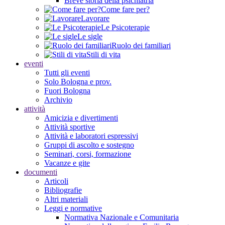
Breve storia della psichiatria
Come fare per?
Lavorare
Le Psicoterapie
Le sigle
Ruolo dei familiari
Stili di vita
eventi
Tutti gli eventi
Solo Bologna e prov.
Fuori Bologna
Archivio
attività
Amicizia e divertimenti
Attività sportive
Attività e laboratori espressivi
Gruppi di ascolto e sostegno
Seminari, corsi, formazione
Vacanze e gite
documenti
Articoli
Bibliografie
Altri materiali
Leggi e normative
Normativa Nazionale e Comunitaria