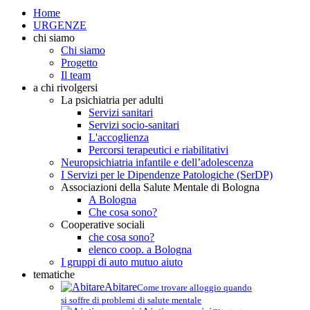
Home
URGENZE
chi siamo
Chi siamo
Progetto
Il team
a chi rivolgersi
La psichiatria per adulti
Servizi sanitari
Servizi socio-sanitari
L'accoglienza
Percorsi terapeutici e riabilitativi
Neuropsichiatria infantile e dell’adolescenza
I Servizi per le Dipendenze Patologiche (SerDP)
Associazioni della Salute Mentale di Bologna
A Bologna
Che cosa sono?
Cooperative sociali
che cosa sono?
elenco coop. a Bologna
I gruppi di auto mutuo aiuto
tematiche
Abitare
Come trovare alloggio quando
si soffre di problemi di salute mentale