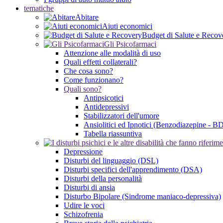
tematiche
Abitare
Aiuti economici
Budget di Salute e Recov
Gli Psicofarmaci
Attenzione alle modalità di uso
Quali effetti collaterali?
Che cosa sono?
Come funzionano?
Quali sono?
Antipsicotici
Antidepressivi
Stabilizzatori dell'umore
Ansiolitici ed Ipnotici (Benzodiazepine - B
Tabella riassuntiva
Depressione
Disturbi del linguaggio (DSL)
Disturbi specifici dell'apprendimento (DSA)
Disturbi della personalità
Disturbi di ansia
Disturbo Bipolare (Sindrome maniaco-depressiva)
Udire le voci
Schizofrenia