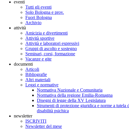
eventi
Tutti gli eventi
Solo Bologna e prov.
Fuori Bologna
Archivio
attività
Amicizia e divertimenti
Attività sportive
Attività e laboratori espressivi
Gruppi di ascolto e sostegno
Seminari, corsi, formazione
Vacanze e gite
documenti
Articoli
Bibliografie
Altri materiali
Leggi e normative
Normativa Nazionale e Comunitaria
Normativa della regione Emilia-Romagna
Disegni di legge della XV Legislatura
Strumenti di protezione giuridica e norme a tutela d
disabilità psichica
newsletter
ISCRIVITI
Newsletter del mese