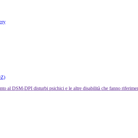
ery
DZ)
I disturbi psichici e le altre disabilità che fanno rifer