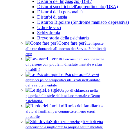
Disturbi del linguaggio (DSL)
Disturbi specifici dell'apprendimento (DSA)
Disturbi della personalità
Disturbi di ansia
Disturbo Bipolare (Sindrome maniaco-depressiva)
Udire le voci
Schizofrenia
Breve storia della psichiatria
Come fare per?
Le risposte
alle tue domande all’interno dei Servizi Pubblici di
cura
Lavorare
Percorsi per l'occupazione
di persone con problemi di salute mentale o altra
disabilità
Le Psicoterapie
I diversi
approcci psico terapeutici utilizzati nell’ambito
della salute mentale
Le sigle
Un po' di chiarezza nella
giungla delle sigle della salute mentale e Neuro
psichiatria.
Ruolo dei familiari
Un
aiuto ai familiari per commettere meno errori
possibile
Stili di vita
Anche gli stili di vita
concorrono a migliorare la propria salute mentale