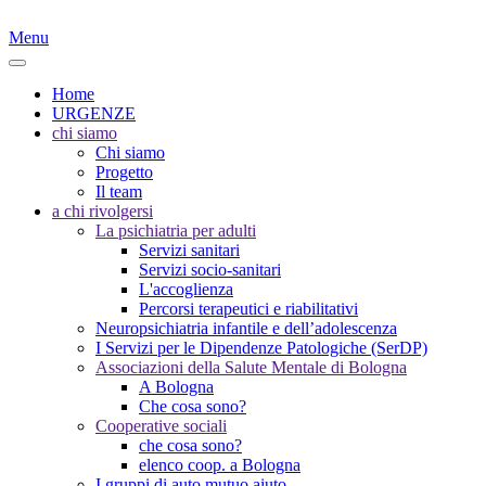
Menu
Home
URGENZE
chi siamo
Chi siamo
Progetto
Il team
a chi rivolgersi
La psichiatria per adulti
Servizi sanitari
Servizi socio-sanitari
L'accoglienza
Percorsi terapeutici e riabilitativi
Neuropsichiatria infantile e dell’adolescenza
I Servizi per le Dipendenze Patologiche (SerDP)
Associazioni della Salute Mentale di Bologna
A Bologna
Che cosa sono?
Cooperative sociali
che cosa sono?
elenco coop. a Bologna
I gruppi di auto mutuo aiuto