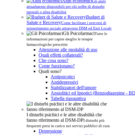
Aiuti economici
Gli aiuti
attualmente disponibili per chi soffre di disturbi
mentali o altra disabilità
Budget di
Salute e Recovery
Come facilitare i percorsi di
reinserimento sociale attraverso DSM ed Enti Locali
Gli Psicofarmaci
Tutte le
informazioni per capire meglio le terapie
farmacologiche prescritte
Attenzione alle modalità di uso
Quali effetti collaterali?
Che cosa sono?
Come funzionano?
Quali sono?
Antipsicotici
Antidepressivi
Stabilizzatori dell'umore
Ansiolitici ed Ipnotici (Benzodiazepine - B
Tabella riassuntiva
I disturbi psichici e le altre disabilità che
fanno riferimento al DSM-DP
I disturbi più
frequenti presi in carico nei servizi pubblici di cura
Depressione