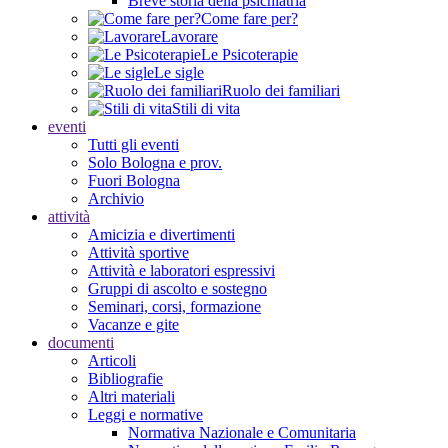
Breve storia della psichiatria
Come fare per?
Lavorare
Le Psicoterapie
Le sigle
Ruolo dei familiari
Stili di vita
eventi
Tutti gli eventi
Solo Bologna e prov.
Fuori Bologna
Archivio
attività
Amicizia e divertimenti
Attività sportive
Attività e laboratori espressivi
Gruppi di ascolto e sostegno
Seminari, corsi, formazione
Vacanze e gite
documenti
Articoli
Bibliografie
Altri materiali
Leggi e normative
Normativa Nazionale e Comunitaria