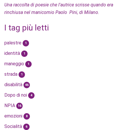
Una raccolta di poesie che l'autrice scrisse quando era
rinchiusa nel manicomio Paolo Pini, di Milano.
I tag più letti
palestre
1
identità
1
maneggio
1
strada
1
disabilità
46
Dopo di noi
4
NPIA
16
emozioni
8
Socialità
6