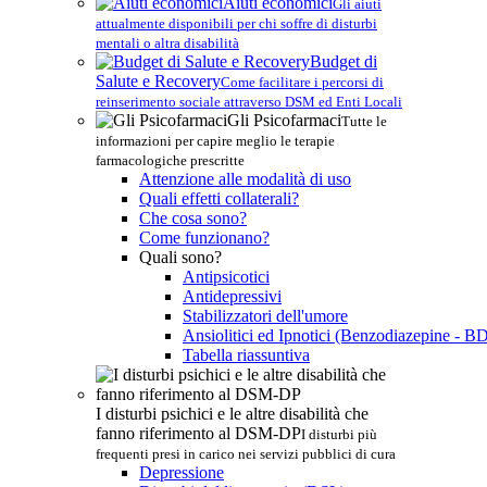
Aiuti economici
Gli aiuti
attualmente disponibili per chi soffre di disturbi
mentali o altra disabilità
Budget di
Salute e Recovery
Come facilitare i percorsi di
reinserimento sociale attraverso DSM ed Enti Locali
Gli Psicofarmaci
Tutte le
informazioni per capire meglio le terapie
farmacologiche prescritte
Attenzione alle modalità di uso
Quali effetti collaterali?
Che cosa sono?
Come funzionano?
Quali sono?
Antipsicotici
Antidepressivi
Stabilizzatori dell'umore
Ansiolitici ed Ipnotici (Benzodiazepine - B
Tabella riassuntiva
I disturbi psichici e le altre disabilità che
fanno riferimento al DSM-DP
I disturbi più
frequenti presi in carico nei servizi pubblici di cura
Depressione