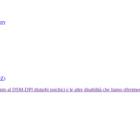
ery
DZ)
I disturbi psichici e le altre disabilità che fanno rifer