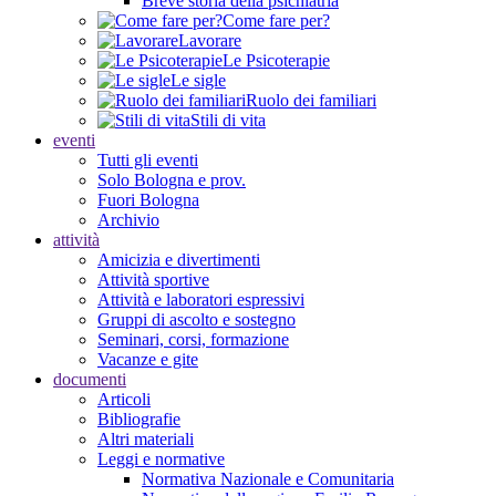
Breve storia della psichiatria
Come fare per?
Lavorare
Le Psicoterapie
Le sigle
Ruolo dei familiari
Stili di vita
eventi
Tutti gli eventi
Solo Bologna e prov.
Fuori Bologna
Archivio
attività
Amicizia e divertimenti
Attività sportive
Attività e laboratori espressivi
Gruppi di ascolto e sostegno
Seminari, corsi, formazione
Vacanze e gite
documenti
Articoli
Bibliografie
Altri materiali
Leggi e normative
Normativa Nazionale e Comunitaria