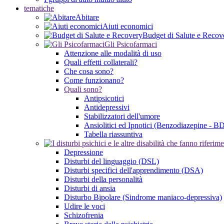
tematiche
Abitare
Aiuti economici
Budget di Salute e Recov
Gli Psicofarmaci
Attenzione alle modalità di uso
Quali effetti collaterali?
Che cosa sono?
Come funzionano?
Quali sono?
Antipsicotici
Antidepressivi
Stabilizzatori dell'umore
Ansiolitici ed Ipnotici (Benzodiazepine - B
Tabella riassuntiva
Depressione
Disturbi del linguaggio (DSL)
Disturbi specifici dell'apprendimento (DSA)
Disturbi della personalità
Disturbi di ansia
Disturbo Bipolare (Sindrome maniaco-depressiva)
Udire le voci
Schizofrenia