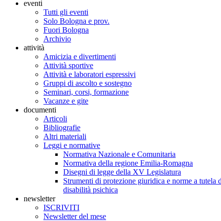
eventi
Tutti gli eventi
Solo Bologna e prov.
Fuori Bologna
Archivio
attività
Amicizia e divertimenti
Attività sportive
Attività e laboratori espressivi
Gruppi di ascolto e sostegno
Seminari, corsi, formazione
Vacanze e gite
documenti
Articoli
Bibliografie
Altri materiali
Leggi e normative
Normativa Nazionale e Comunitaria
Normativa della regione Emilia-Romagna
Disegni di legge della XV Legislatura
Strumenti di protezione giuridica e norme a tutela d
disabilità psichica
newsletter
ISCRIVITI
Newsletter del mese