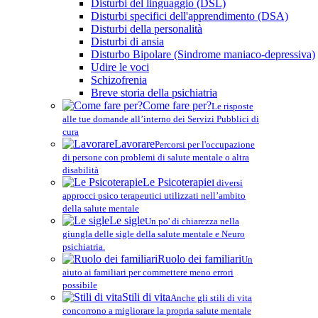
Disturbi del linguaggio (DSL)
Disturbi specifici dell'apprendimento (DSA)
Disturbi della personalità
Disturbi di ansia
Disturbo Bipolare (Sindrome maniaco-depressiva)
Udire le voci
Schizofrenia
Breve storia della psichiatria
Come fare per?
Le risposte
alle tue domande all’interno dei Servizi Pubblici di
cura
Lavorare
Percorsi per l'occupazione
di persone con problemi di salute mentale o altra
disabilità
Le Psicoterapie
I diversi
approcci psico terapeutici utilizzati nell’ambito
della salute mentale
Le sigle
Un po' di chiarezza nella
giungla delle sigle della salute mentale e Neuro
psichiatria.
Ruolo dei familiari
Un
aiuto ai familiari per commettere meno errori
possibile
Stili di vita
Anche gli stili di vita
concorrono a migliorare la propria salute mentale