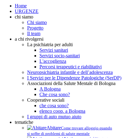
Home
URGENZE
chi siamo
Chi siamo
Progetto
Il team
a chi rivolgersi
La psichiatria per adulti
Servizi sanitari
Servizi socio-sanitari
L'accoglienza
Percorsi terapeutici e riabilitativi
Neuropsichiatria infantile e dell’adolescenza
I Servizi per le Dipendenze Patologiche (SerDP)
Associazioni della Salute Mentale di Bologna
A Bologna
Che cosa sono?
Cooperative sociali
che cosa sono?
elenco coop. a Bologna
I gruppi di auto mutuo aiuto
tematiche
Abitare
Come trovare alloggio quando
si soffre di problemi di salute mentale