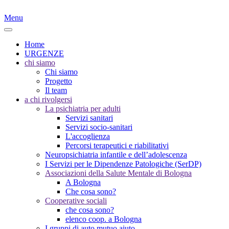
Menu
Home
URGENZE
chi siamo
Chi siamo
Progetto
Il team
a chi rivolgersi
La psichiatria per adulti
Servizi sanitari
Servizi socio-sanitari
L'accoglienza
Percorsi terapeutici e riabilitativi
Neuropsichiatria infantile e dell’adolescenza
I Servizi per le Dipendenze Patologiche (SerDP)
Associazioni della Salute Mentale di Bologna
A Bologna
Che cosa sono?
Cooperative sociali
che cosa sono?
elenco coop. a Bologna
I gruppi di auto mutuo aiuto