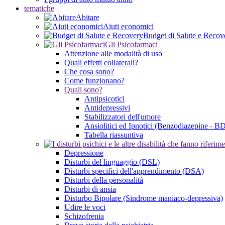
tematiche
Abitare
Aiuti economici
Budget di Salute e Recov
Gli Psicofarmaci
Attenzione alle modalità di uso
Quali effetti collaterali?
Che cosa sono?
Come funzionano?
Quali sono?
Antipsicotici
Antidepressivi
Stabilizzatori dell'umore
Ansiolitici ed Ipnotici (Benzodiazepine - B
Tabella riassuntiva
Depressione
Disturbi del linguaggio (DSL)
Disturbi specifici dell'apprendimento (DSA)
Disturbi della personalità
Disturbi di ansia
Disturbo Bipolare (Sindrome maniaco-depressiva)
Udire le voci
Schizofrenia