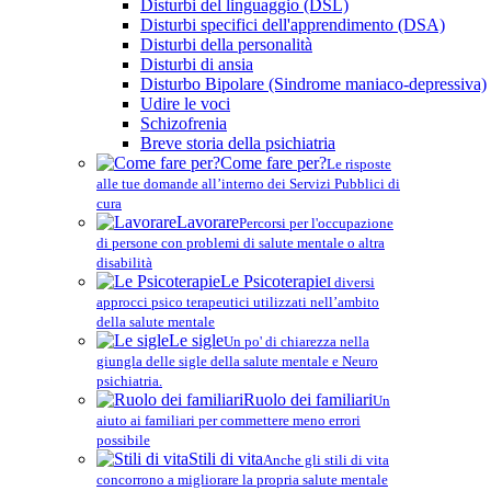
Disturbi del linguaggio (DSL)
Disturbi specifici dell'apprendimento (DSA)
Disturbi della personalità
Disturbi di ansia
Disturbo Bipolare (Sindrome maniaco-depressiva)
Udire le voci
Schizofrenia
Breve storia della psichiatria
Come fare per?
Le risposte
alle tue domande all’interno dei Servizi Pubblici di
cura
Lavorare
Percorsi per l'occupazione
di persone con problemi di salute mentale o altra
disabilità
Le Psicoterapie
I diversi
approcci psico terapeutici utilizzati nell’ambito
della salute mentale
Le sigle
Un po' di chiarezza nella
giungla delle sigle della salute mentale e Neuro
psichiatria.
Ruolo dei familiari
Un
aiuto ai familiari per commettere meno errori
possibile
Stili di vita
Anche gli stili di vita
concorrono a migliorare la propria salute mentale