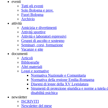
eventi
Tutti gli eventi
Solo Bologna e prov.
Fuori Bologna
Archivio
attività
Amicizia e divertimenti
Attività sportive
Attività e laboratori espressivi
Gruppi di ascolto e sostegno
Seminari, corsi, formazione
Vacanze e gite
documenti
Articoli
Bibliografie
Altri materiali
Leggi e normative
Normativa Nazionale e Comunitaria
Normativa della regione Emilia-Romagna
Disegni di legge della XV Legislatura
Strumenti di protezione giuridica e norme a tutela d
disabilità psichica
newsletter
ISCRIVITI
Newsletter del mese