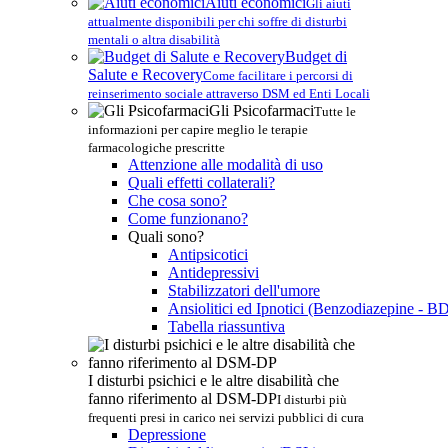
Aiuti economici
Gli aiuti
attualmente disponibili per chi soffre di disturbi
mentali o altra disabilità
Budget di
Salute e Recovery
Come facilitare i percorsi di
reinserimento sociale attraverso DSM ed Enti Locali
Gli Psicofarmaci
Tutte le
informazioni per capire meglio le terapie
farmacologiche prescritte
Attenzione alle modalità di uso
Quali effetti collaterali?
Che cosa sono?
Come funzionano?
Quali sono?
Antipsicotici
Antidepressivi
Stabilizzatori dell'umore
Ansiolitici ed Ipnotici (Benzodiazepine - B
Tabella riassuntiva
I disturbi psichici e le altre disabilità che
fanno riferimento al DSM-DP
I disturbi più
frequenti presi in carico nei servizi pubblici di cura
Depressione