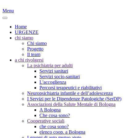
Menu
Home
URGENZE
chi siamo
Chi siamo
Progetto
Il team
a chi rivolgersi
La psichiatria per adulti
Servizi sanitari
Servizi socio-sanitari
L'accoglienza
Percorsi terapeutici e riabilitativi
Neuropsichiatria infantile e dell’adolescenza
I Servizi per le Dipendenze Patologiche (SerDP)
Associazioni della Salute Mentale di Bologna
A Bologna
Che cosa sono?
Cooperative sociali
che cosa sono?
elenco coop. a Bologna
I gruppi di auto mutuo aiuto