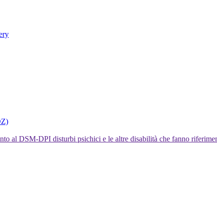
ery
DZ)
I disturbi psichici e le altre disabilità che fanno rifer