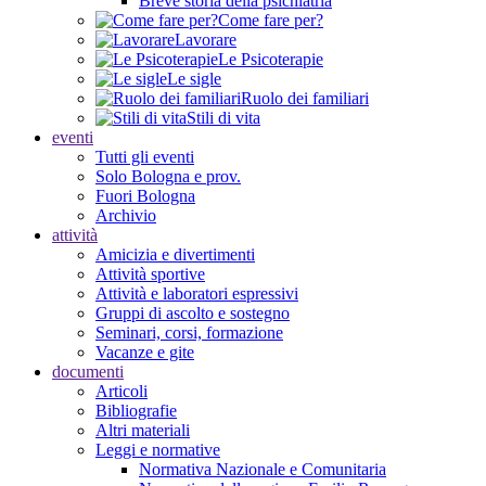
Breve storia della psichiatria
Come fare per?
Lavorare
Le Psicoterapie
Le sigle
Ruolo dei familiari
Stili di vita
eventi
Tutti gli eventi
Solo Bologna e prov.
Fuori Bologna
Archivio
attività
Amicizia e divertimenti
Attività sportive
Attività e laboratori espressivi
Gruppi di ascolto e sostegno
Seminari, corsi, formazione
Vacanze e gite
documenti
Articoli
Bibliografie
Altri materiali
Leggi e normative
Normativa Nazionale e Comunitaria