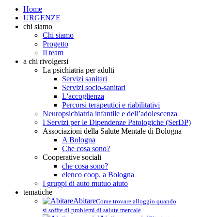
Home
URGENZE
chi siamo
Chi siamo
Progetto
Il team
a chi rivolgersi
La psichiatria per adulti
Servizi sanitari
Servizi socio-sanitari
L'accoglienza
Percorsi terapeutici e riabilitativi
Neuropsichiatria infantile e dell’adolescenza
I Servizi per le Dipendenze Patologiche (SerDP)
Associazioni della Salute Mentale di Bologna
A Bologna
Che cosa sono?
Cooperative sociali
che cosa sono?
elenco coop. a Bologna
I gruppi di auto mutuo aiuto
tematiche
Abitare
Come trovare alloggio quando
si soffre di problemi di salute mentale