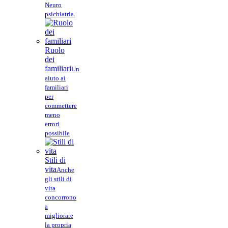
Neuro
psichiatria.
Ruolo
dei
familiari
Un
aiuto ai
familiari
per
commettere
meno
errori
possibile
Stili di
vita
Anche
gli stili di
vita
concorrono
a
migliorare
la propria