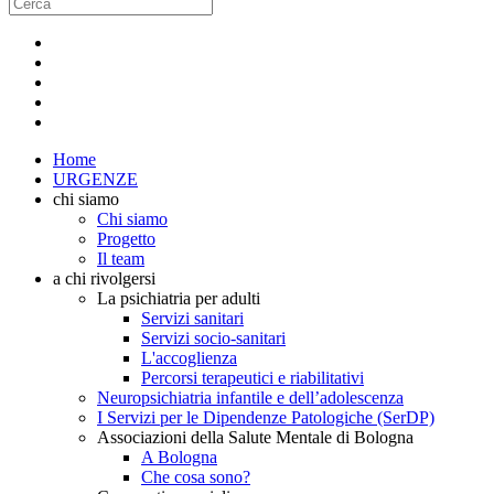
Home
URGENZE
chi siamo
Chi siamo
Progetto
Il team
a chi rivolgersi
La psichiatria per adulti
Servizi sanitari
Servizi socio-sanitari
L'accoglienza
Percorsi terapeutici e riabilitativi
Neuropsichiatria infantile e dell’adolescenza
I Servizi per le Dipendenze Patologiche (SerDP)
Associazioni della Salute Mentale di Bologna
A Bologna
Che cosa sono?