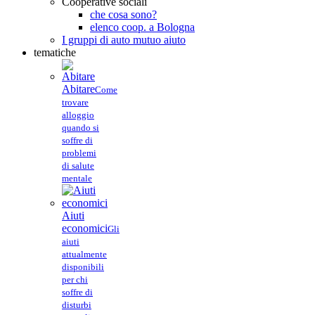
Cooperative sociali
che cosa sono?
elenco coop. a Bologna
I gruppi di auto mutuo aiuto
tematiche
Abitare
Come
trovare
alloggio
quando si
soffre di
problemi
di salute
mentale
Aiuti
economici
Gli
aiuti
attualmente
disponibili
per chi
soffre di
disturbi