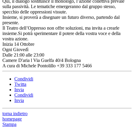
Qui, il dialogo sostituisce il monologo, l’azione collettiva prevale
sulla passività. Le tematiche emergeranno dal gruppo stesso,
specchio delle oppressioni vissute.
Insieme, si proverà a disegnare un futuro diverso, partendo dal
presente.
Il Teatro dell’Oppresso non offre soluzioni, ma invita a crearle
insieme.Si potrà sperimentare il potere della vostra voce e della
vostra azione.
Inizia 14 Ottobre
Ogni Giovedì
Dalle 21:00 alle 23:00
Camere D'aria l Via Guelfa 40/4 Bologna
A cura di Michele Pontolillo +39 333 177 5466
Condividi
Twitta
Invia
Condividi
Invia
torna indietro
homepage
Stampa