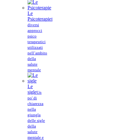
Le
Psicoterapie
I
diversi
approcci
psico
terapeutici
utilizzati
nell’ambito
della
salute
mentale
Le
sigle
Un
po' di
chiarezza
nella
giungla
delle sigle
della
salute
mentale e