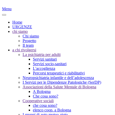
Menu
Home
URGENZE
chi siamo
Chi siamo
Progetto
Il team
a chi rivolgersi
La psichiatria per adulti
Servizi sanitari
Servizi socio-sanitari
L'accoglienza
Percorsi terapeutici e riabilitativi
Neuropsichiatria infantile e dell’adolescenza
I Servizi per le Dipendenze Patologiche (SerDP)
Associazioni della Salute Mentale di Bologna
A Bologna
Che cosa sono?
Cooperative sociali
che cosa sono?
elenco coop. a Bologna
I gruppi di auto mutuo aiuto