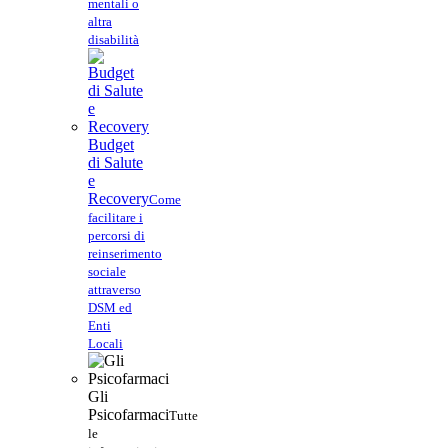
mentali o
altra
disabilità
Budget
di Salute
e
Recovery
Come
facilitare i
percorsi di
reinserimento
sociale
attraverso
DSM ed
Enti
Locali
Gli
Psicofarmaci
Tutte
le