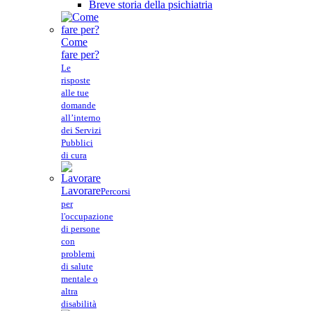
Breve storia della psichiatria
Come
fare per?
Le
risposte
alle tue
domande
all’interno
dei Servizi
Pubblici
di cura
Lavorare
Percorsi
per
l'occupazione
di persone
con
problemi
di salute
mentale o
altra
disabilità