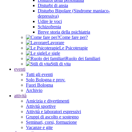
Disturbi della personalità
Disturbi di ansia
Disturbo Bipolare (Sindrome maniaco-
depressiva)
Udire le voci
Schizofrenia
Breve storia della psichiatria
Come fare per?
Lavorare
Le Psicoterapie
Le sigle
Ruolo dei familiari
Stili di vita
eventi
Tutti gli eventi
Solo Bologna e prov.
Fuori Bologna
Archivio
attività
Amicizia e divertimenti
Attività sportive
Attività e laboratori espressivi
Gruppi di ascolto e sostegno
Seminari, corsi, formazione
Vacanze e gite