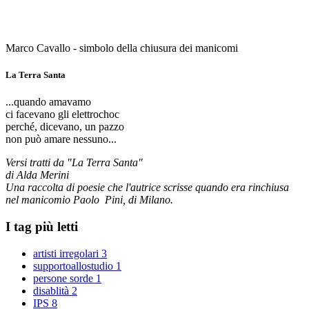
Marco Cavallo - simbolo della chiusura dei manicomi
La Terra Santa
...quando amavamo
ci facevano gli elettrochoc
perché, dicevano, un pazzo
non può amare nessuno...
Versi tratti da "La Terra Santa"
di Alda Merini
Una raccolta di poesie che l'autrice scrisse quando era rinchiusa
nel manicomio Paolo Pini, di Milano.
I tag più letti
artisti irregolari
3
supportoallostudio
1
persone sorde
1
disablità
2
IPS
8