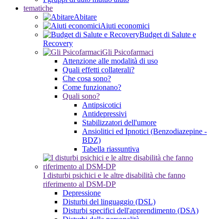
tematiche
Abitare
Aiuti economici
Budget di Salute e
Recovery
Gli Psicofarmaci
Attenzione alle modalità di uso
Quali effetti collaterali?
Che cosa sono?
Come funzionano?
Quali sono?
Antipsicotici
Antidepressivi
Stabilizzatori dell'umore
Ansiolitici ed Ipnotici (Benzodiazepine -
BDZ)
Tabella riassuntiva
I disturbi psichici e le altre disabilità che fanno
riferimento al DSM-DP
Depressione
Disturbi del linguaggio (DSL)
Disturbi specifici dell'apprendimento (DSA)