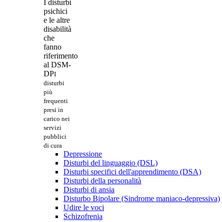
I disturbi
psichici
e le altre
disabilità
che
fanno
riferimento
al DSM-
DP
I
disturbi
più
frequenti
presi in
carico nei
servizi
pubblici
di cura
Depressione
Disturbi del linguaggio (DSL)
Disturbi specifici dell'apprendimento (DSA)
Disturbi della personalità
Disturbi di ansia
Disturbo Bipolare (Sindrome maniaco-depressiva)
Udire le voci
Schizofrenia