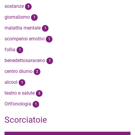
sostanze
3
giornalismo
1
malattia mentale
1
scompensi emotivi
1
follia
1
benedettosaraceno
1
centro diurno
2
alcool
1
teatro e salute
2
Ortfonologia
1
Scorciatoie