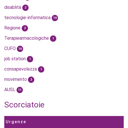
disablità
2
tecnologie-informatica
14
Regione
2
Terapiearmacologiche
1
CUFO
16
job station
1
consapevolezza
1
movimento
2
AUSL
11
Scorciatoie
Urgenze