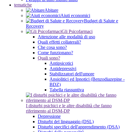
tematiche
Abitare
Aiuti economici
Budget di Salute e
Recovery
Gli Psicofarmaci
Attenzione alle modalità di uso
Quali effetti collaterali?
Che cosa sono?
Come funzionano?
Quali sono?
Antipsicotici
Antidepressivi
Stabilizzatori dell'umore
Ansiolitici ed Ipnotici (Benzodiazepine -
BDZ)
Tabella riassuntiva
I disturbi psichici e le altre disabilità che fanno
riferimento al DSM-DP
Depressione
Disturbi del linguaggio (DSL)
Disturbi specifici dell'apprendimento (DSA)