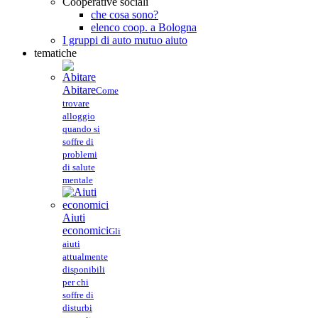
Cooperative sociali
che cosa sono?
elenco coop. a Bologna
I gruppi di auto mutuo aiuto
tematiche
Abitare
Come
trovare
alloggio
quando si
soffre di
problemi
di salute
mentale
Aiuti
economici
Gli
aiuti
attualmente
disponibili
per chi
soffre di
disturbi