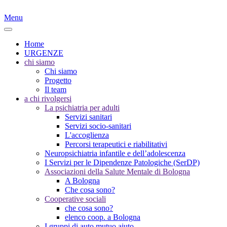
Menu
Home
URGENZE
chi siamo
Chi siamo
Progetto
Il team
a chi rivolgersi
La psichiatria per adulti
Servizi sanitari
Servizi socio-sanitari
L'accoglienza
Percorsi terapeutici e riabilitativi
Neuropsichiatria infantile e dell’adolescenza
I Servizi per le Dipendenze Patologiche (SerDP)
Associazioni della Salute Mentale di Bologna
A Bologna
Che cosa sono?
Cooperative sociali
che cosa sono?
elenco coop. a Bologna
I gruppi di auto mutuo aiuto