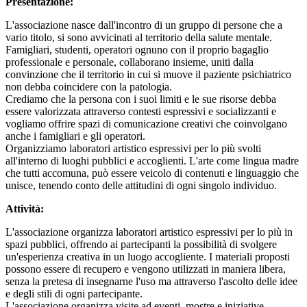
Presentazione:
L'associazione nasce dall'incontro di un gruppo di persone che a
vario titolo, si sono avvicinati al territorio della salute mentale.
Famigliari, studenti, operatori ognuno con il proprio bagaglio
professionale e personale, collaborano insieme, uniti dalla
convinzione che il territorio in cui si muove il paziente psichiatrico
non debba coincidere con la patologia.
Crediamo che la persona con i suoi limiti e le sue risorse debba
essere valorizzata attraverso contesti espressivi e socializzanti e
vogliamo offrire spazi di comunicazione creativi che coinvolgano
anche i famigliari e gli operatori.
Organizziamo laboratori artistico espressivi per lo più svolti
all'interno di luoghi pubblici e accoglienti. L'arte come lingua madre
che tutti accomuna, può essere veicolo di contenuti e linguaggio che
unisce, tenendo conto delle attitudini di ogni singolo individuo.
Attività:
L'associazione organizza laboratori artistico espressivi per lo più in
spazi pubblici, offrendo ai partecipanti la possibilità di svolgere
un'esperienza creativa in un luogo accogliente. I materiali proposti
possono essere di recupero e vengono utilizzati in maniera libera,
senza la pretesa di insegnarne l'uso ma attraverso l'ascolto delle idee
e degli stili di ogni partecipante.
L'associazione organizza visite ad eventi, mostre e iniziative