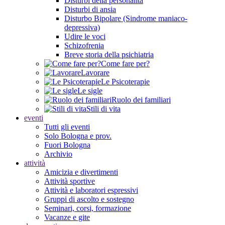
Disturbi della personalità
Disturbi di ansia
Disturbo Bipolare (Sindrome maniaco-
depressiva)
Udire le voci
Schizofrenia
Breve storia della psichiatria
Come fare per?
Lavorare
Le Psicoterapie
Le sigle
Ruolo dei familiari
Stili di vita
eventi
Tutti gli eventi
Solo Bologna e prov.
Fuori Bologna
Archivio
attività
Amicizia e divertimenti
Attività sportive
Attività e laboratori espressivi
Gruppi di ascolto e sostegno
Seminari, corsi, formazione
Vacanze e gite