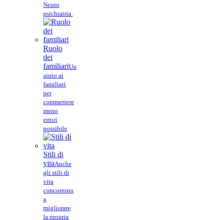
Neuro
psichiatria.
Ruolo
dei
familiari
Un
aiuto ai
familiari
per
commettere
meno
errori
possibile
Stili di
vita
Anche
gli stili di
vita
concorrono
a
migliorare
la propria