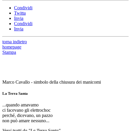
Condividi
Twitta
Invia
Condividi
Invia
torna indietro
homepage
Stampa
Marco Cavallo - simbolo della chiusura dei manicomi
La Terra Santa
...quando amavamo
ci facevano gli elettrochoc
perché, dicevano, un pazzo
non può amare nessuno...
Versi tratti da "La Terra Santa"