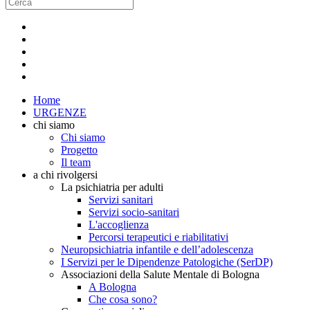
Home
URGENZE
chi siamo
Chi siamo
Progetto
Il team
a chi rivolgersi
La psichiatria per adulti
Servizi sanitari
Servizi socio-sanitari
L'accoglienza
Percorsi terapeutici e riabilitativi
Neuropsichiatria infantile e dell’adolescenza
I Servizi per le Dipendenze Patologiche (SerDP)
Associazioni della Salute Mentale di Bologna
A Bologna
Che cosa sono?