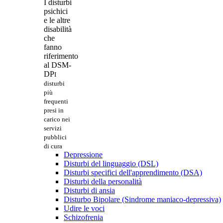
I disturbi
psichici
e le altre
disabilità
che
fanno
riferimento
al DSM-
DP
I
disturbi
più
frequenti
presi in
carico nei
servizi
pubblici
di cura
Depressione
Disturbi del linguaggio (DSL)
Disturbi specifici dell'apprendimento (DSA)
Disturbi della personalità
Disturbi di ansia
Disturbo Bipolare (Sindrome maniaco-depressiva)
Udire le voci
Schizofrenia