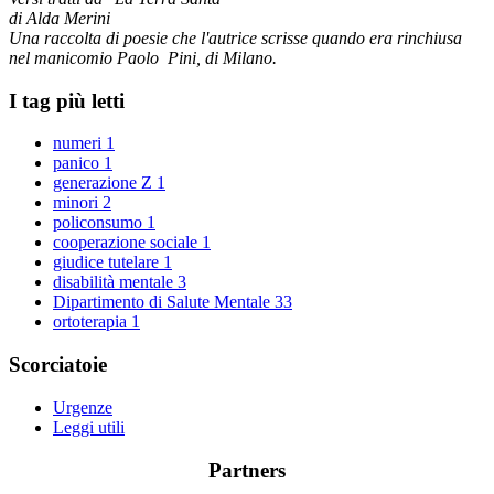
di Alda Merini
Una raccolta di poesie che l'autrice scrisse quando era rinchiusa
nel manicomio Paolo Pini, di Milano.
I tag più letti
numeri
1
panico
1
generazione Z
1
minori
2
policonsumo
1
cooperazione sociale
1
giudice tutelare
1
disabilità mentale
3
Dipartimento di Salute Mentale
33
ortoterapia
1
Scorciatoie
Urgenze
Leggi utili
Partners