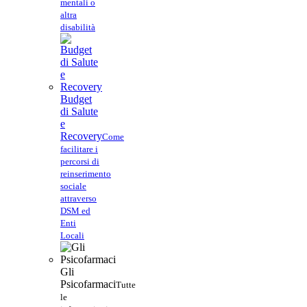
mentali o
altra
disabilità
Budget
di Salute
e
Recovery
Come
facilitare i
percorsi di
reinserimento
sociale
attraverso
DSM ed
Enti
Locali
Gli
Psicofarmaci
Tutte
le