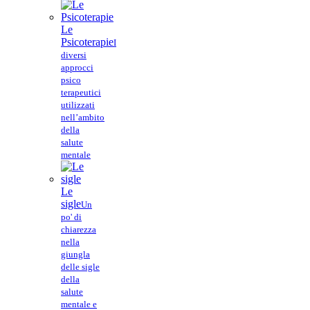
Le
Psicoterapie
I
diversi
approcci
psico
terapeutici
utilizzati
nell’ambito
della
salute
mentale
Le
sigle
Un
po' di
chiarezza
nella
giungla
delle sigle
della
salute
mentale e