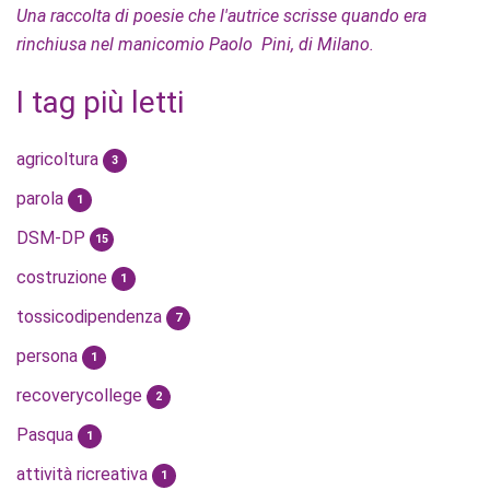
Una raccolta di poesie che l'autrice scrisse quando era
rinchiusa nel manicomio Paolo Pini, di Milano.
I tag più letti
agricoltura
3
parola
1
DSM-DP
15
costruzione
1
tossicodipendenza
7
persona
1
recoverycollege
2
Pasqua
1
attività ricreativa
1