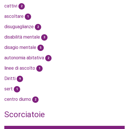
cattivi
2
ascoltare
1
disuguaglianze
2
disabilità mentale
3
disagio mentale
5
autonomia abitativa
2
linee di ascolto
1
Diritti
9
sert
1
centro diurno
2
Scorciatoie