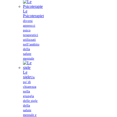
Le
Psicoterapie
I
diversi
approcci
psico
terapeutici
utilizzati
nell’ambito
della
salute
mentale
Le
sigle
Un
po' di
chiarezza
nella
giungla
delle sigle
della
salute
mentale e