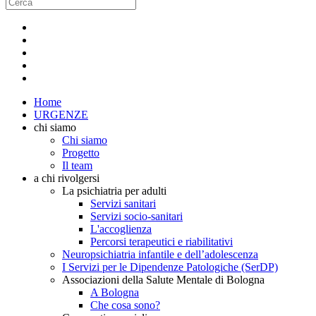
Home
URGENZE
chi siamo
Chi siamo
Progetto
Il team
a chi rivolgersi
La psichiatria per adulti
Servizi sanitari
Servizi socio-sanitari
L'accoglienza
Percorsi terapeutici e riabilitativi
Neuropsichiatria infantile e dell’adolescenza
I Servizi per le Dipendenze Patologiche (SerDP)
Associazioni della Salute Mentale di Bologna
A Bologna
Che cosa sono?