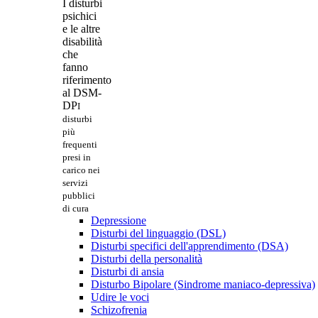
I disturbi
psichici
e le altre
disabilità
che
fanno
riferimento
al DSM-
DP
I
disturbi
più
frequenti
presi in
carico nei
servizi
pubblici
di cura
Depressione
Disturbi del linguaggio (DSL)
Disturbi specifici dell'apprendimento (DSA)
Disturbi della personalità
Disturbi di ansia
Disturbo Bipolare (Sindrome maniaco-depressiva)
Udire le voci
Schizofrenia