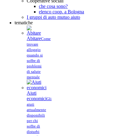
Cooperative sociali
che cosa sono?
elenco coop. a Bologna
I gruppi di auto mutuo aiuto
tematiche
Abitare
Come
trovare
alloggio
quando si
soffre di
problemi
di salute
mentale
Aiuti
economici
Gli
aiuti
attualmente
disponibili
per chi
soffre di
disturbi