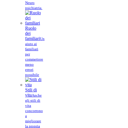
Neuro
psichiatria.
Ruolo
dei
familiari
Un
aiuto ai
familiari
per
commettere
meno
errori
possibile
Stili di
vita
Anche
gli stili di
vita
concorrono
a
migliorare
la propria