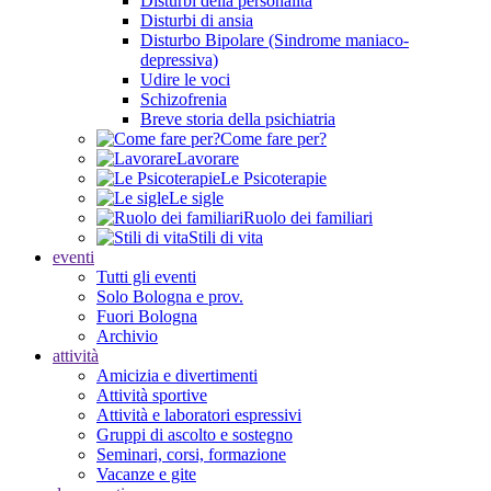
Disturbi della personalità
Disturbi di ansia
Disturbo Bipolare (Sindrome maniaco-
depressiva)
Udire le voci
Schizofrenia
Breve storia della psichiatria
Come fare per?
Lavorare
Le Psicoterapie
Le sigle
Ruolo dei familiari
Stili di vita
eventi
Tutti gli eventi
Solo Bologna e prov.
Fuori Bologna
Archivio
attività
Amicizia e divertimenti
Attività sportive
Attività e laboratori espressivi
Gruppi di ascolto e sostegno
Seminari, corsi, formazione
Vacanze e gite