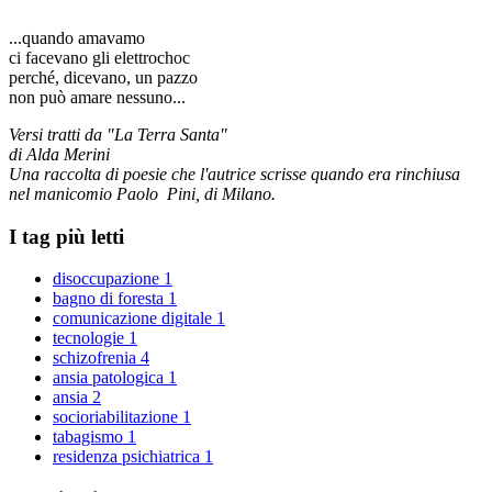
...quando amavamo
ci facevano gli elettrochoc
perché, dicevano, un pazzo
non può amare nessuno...
Versi tratti da "La Terra Santa"
di Alda Merini
Una raccolta di poesie che l'autrice scrisse quando era rinchiusa
nel manicomio Paolo Pini, di Milano.
I tag più letti
disoccupazione
1
bagno di foresta
1
comunicazione digitale
1
tecnologie
1
schizofrenia
4
ansia patologica
1
ansia
2
socioriabilitazione
1
tabagismo
1
residenza psichiatrica
1