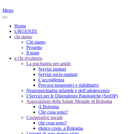
Menu
Home
URGENZE
chi siamo
Chi siamo
Progetto
Il team
a chi rivolgersi
La psichiatria per adulti
Servizi sanitari
Servizi socio-sanitari
L'accoglienza
Percorsi terapeutici e riabilitativi
Neuropsichiatria infantile e dell’adolescenza
I Servizi per le Dipendenze Patologiche (SerDP)
Associazioni della Salute Mentale di Bologna
A Bologna
Che cosa sono?
Cooperative sociali
che cosa sono?
elenco coop. a Bologna
I gruppi di auto mutuo aiuto