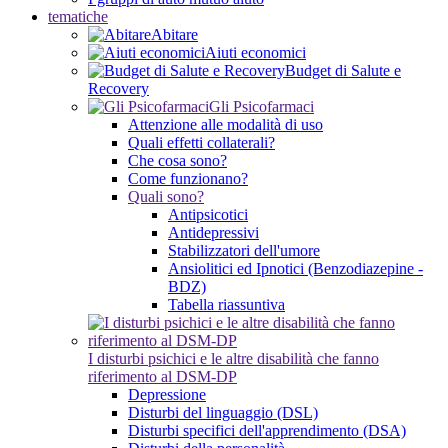
tematiche
Abitare
Aiuti economici
Budget di Salute e
Recovery
Gli Psicofarmaci
Attenzione alle modalità di uso
Quali effetti collaterali?
Che cosa sono?
Come funzionano?
Quali sono?
Antipsicotici
Antidepressivi
Stabilizzatori dell'umore
Ansiolitici ed Ipnotici (Benzodiazepine -
BDZ)
Tabella riassuntiva
I disturbi psichici e le altre disabilità che fanno
riferimento al DSM-DP
Depressione
Disturbi del linguaggio (DSL)
Disturbi specifici dell'apprendimento (DSA)