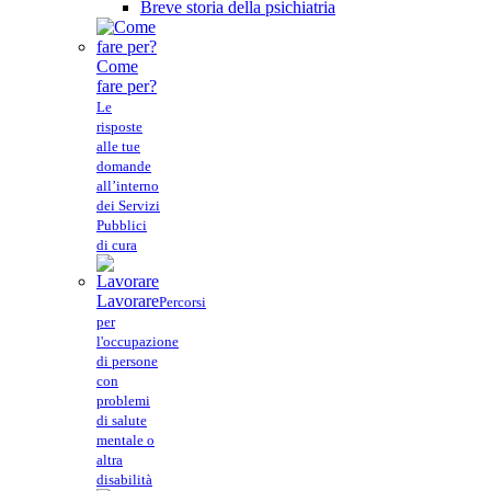
Breve storia della psichiatria
Come
fare per?
Le
risposte
alle tue
domande
all’interno
dei Servizi
Pubblici
di cura
Lavorare
Percorsi
per
l'occupazione
di persone
con
problemi
di salute
mentale o
altra
disabilità