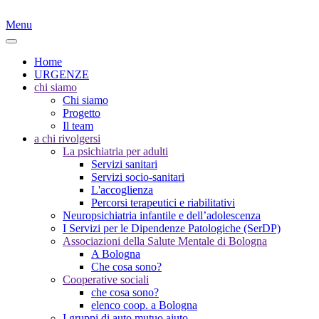
Menu
Home
URGENZE
chi siamo
Chi siamo
Progetto
Il team
a chi rivolgersi
La psichiatria per adulti
Servizi sanitari
Servizi socio-sanitari
L'accoglienza
Percorsi terapeutici e riabilitativi
Neuropsichiatria infantile e dell’adolescenza
I Servizi per le Dipendenze Patologiche (SerDP)
Associazioni della Salute Mentale di Bologna
A Bologna
Che cosa sono?
Cooperative sociali
che cosa sono?
elenco coop. a Bologna
I gruppi di auto mutuo aiuto