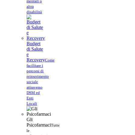
mentali o
altra
disabilità
Budget
di Salute
e
Recovery
Come
facilitare i
percorsi di
reinserimento
sociale
attraverso
DSM ed
Enti
Locali
Gli
Psicofarmaci
Tutte
le