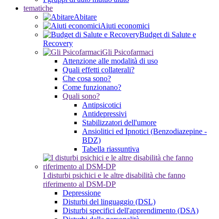
tematiche
Abitare
Aiuti economici
Budget di Salute e
Recovery
Gli Psicofarmaci
Attenzione alle modalità di uso
Quali effetti collaterali?
Che cosa sono?
Come funzionano?
Quali sono?
Antipsicotici
Antidepressivi
Stabilizzatori dell'umore
Ansiolitici ed Ipnotici (Benzodiazepine -
BDZ)
Tabella riassuntiva
I disturbi psichici e le altre disabilità che fanno
riferimento al DSM-DP
Depressione
Disturbi del linguaggio (DSL)
Disturbi specifici dell'apprendimento (DSA)