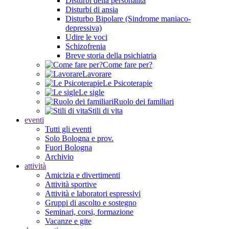
Disturbi della personalità
Disturbi di ansia
Disturbo Bipolare (Sindrome maniaco-
depressiva)
Udire le voci
Schizofrenia
Breve storia della psichiatria
Come fare per?
Lavorare
Le Psicoterapie
Le sigle
Ruolo dei familiari
Stili di vita
eventi
Tutti gli eventi
Solo Bologna e prov.
Fuori Bologna
Archivio
attività
Amicizia e divertimenti
Attività sportive
Attività e laboratori espressivi
Gruppi di ascolto e sostegno
Seminari, corsi, formazione
Vacanze e gite