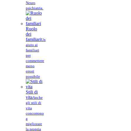
Neuro
psichiatria.
Ruolo
dei
familiari
Un
aiuto ai
familiari
per
commettere
meno
errori
possibile
Stili di
vita
Anche
gli stili di
vita
concorrono
a
migliorare
la propria