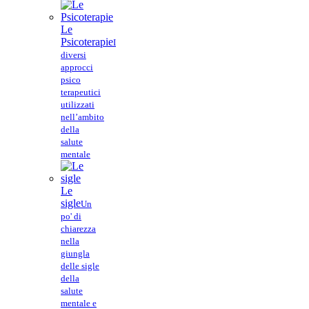
Le
Psicoterapie
I
diversi
approcci
psico
terapeutici
utilizzati
nell’ambito
della
salute
mentale
Le
sigle
Un
po' di
chiarezza
nella
giungla
delle sigle
della
salute
mentale e