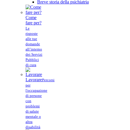
Breve storia della psichiatria
Come
fare per?
Le
risposte
alle tue
domande
all’interno
dei Servizi
Pubblici
di cura
Lavorare
Percorsi
per
l'occupazione
di persone
con
problemi
di salute
mentale o
altra
disabilità