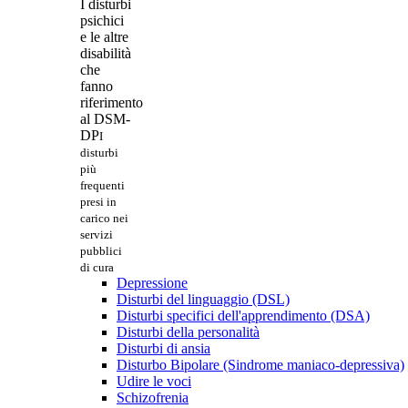
I disturbi
psichici
e le altre
disabilità
che
fanno
riferimento
al DSM-
DP
I
disturbi
più
frequenti
presi in
carico nei
servizi
pubblici
di cura
Depressione
Disturbi del linguaggio (DSL)
Disturbi specifici dell'apprendimento (DSA)
Disturbi della personalità
Disturbi di ansia
Disturbo Bipolare (Sindrome maniaco-depressiva)
Udire le voci
Schizofrenia