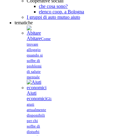
Cooperative sociali
che cosa sono?
elenco coop. a Bologna
I gruppi di auto mutuo aiuto
tematiche
Abitare
Come
trovare
alloggio
quando si
soffre di
problemi
di salute
mentale
Aiuti
economici
Gli
aiuti
attualmente
disponibili
per chi
soffre di
disturbi