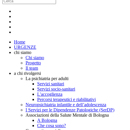
Home
URGENZE
chi siamo
Chi siamo
Progetto
Il team
a chi rivolgersi
La psichiatria per adulti
Servizi sanitari
Servizi socio-sanitari
L'accoglienza
Percorsi terapeutici e riabilitativi
Neuropsichiatria infantile e dell’adolescenza
I Servizi per le Dipendenze Patologiche (SerDP)
Associazioni della Salute Mentale di Bologna
A Bologna
Che cosa sono?