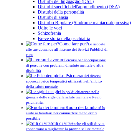
Disturbi del linguaggio (DSL)
Disturbi specifici dell'apprendimento (DSA)
Disturbi della personalità
Disturbi di ansia
Disturbo Bipolare (Sindrome maniaco-depressiva)
Udire le voci
Schizofrenia
Breve storia della psichiatria
Come fare per?
Le risposte
alle tue domande all’interno dei Servizi Pubblici di
cura
Lavorare
Percorsi per l'occupazione
di persone con problemi di salute mentale o altra
disabilità
Le Psicoterapie
I diversi
approcci psico terapeutici utilizzati nell’ambito
della salute mentale
Le sigle
Un po' di chiarezza nella
giungla delle sigle della salute mentale e Neuro
psichiatria.
Ruolo dei familiari
Un
aiuto ai familiari per commettere meno errori
possibile
Stili di vita
Anche gli stili di vita
concorrono a migliorare la propria salute mentale