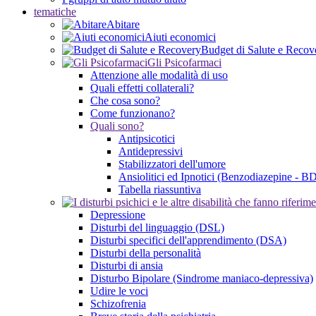
tematiche
Abitare
Aiuti economici
Budget di Salute e Recov
Gli Psicofarmaci
Attenzione alle modalità di uso
Quali effetti collaterali?
Che cosa sono?
Come funzionano?
Quali sono?
Antipsicotici
Antidepressivi
Stabilizzatori dell'umore
Ansiolitici ed Ipnotici (Benzodiazepine - B
Tabella riassuntiva
Depressione
Disturbi del linguaggio (DSL)
Disturbi specifici dell'apprendimento (DSA)
Disturbi della personalità
Disturbi di ansia
Disturbo Bipolare (Sindrome maniaco-depressiva)
Udire le voci
Schizofrenia