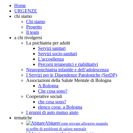
Home
URGENZE
chi siamo
Chi siamo
Progetto
Il team
a chi rivolgersi
La psichiatria per adulti
Servizi sanitari
Servizi socio-sanitari
L'accoglienza
Percorsi terapeutici e riabilitativi
Neuropsichiatria infantile e dell’adolescenza
I Servizi per le Dipendenze Patologiche (SerDP)
Associazioni della Salute Mentale di Bologna
A Bologna
Che cosa sono?
Cooperative sociali
che cosa sono?
elenco coop. a Bologna
I gruppi di auto mutuo aiuto
tematiche
Abitare
Come trovare alloggio quando
si soffre di problemi di salute mentale