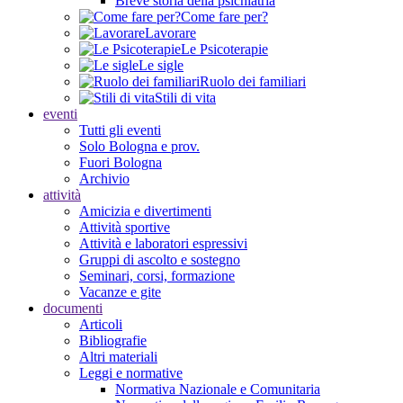
Breve storia della psichiatria
Come fare per?
Lavorare
Le Psicoterapie
Le sigle
Ruolo dei familiari
Stili di vita
eventi
Tutti gli eventi
Solo Bologna e prov.
Fuori Bologna
Archivio
attività
Amicizia e divertimenti
Attività sportive
Attività e laboratori espressivi
Gruppi di ascolto e sostegno
Seminari, corsi, formazione
Vacanze e gite
documenti
Articoli
Bibliografie
Altri materiali
Leggi e normative
Normativa Nazionale e Comunitaria