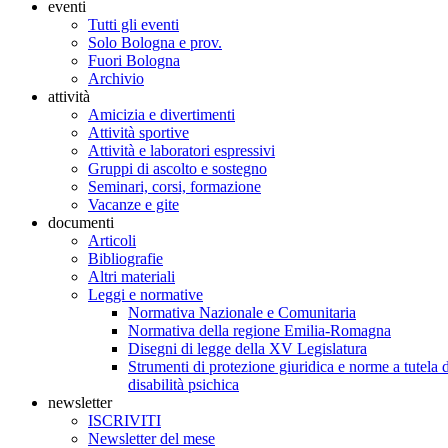
eventi
Tutti gli eventi
Solo Bologna e prov.
Fuori Bologna
Archivio
attività
Amicizia e divertimenti
Attività sportive
Attività e laboratori espressivi
Gruppi di ascolto e sostegno
Seminari, corsi, formazione
Vacanze e gite
documenti
Articoli
Bibliografie
Altri materiali
Leggi e normative
Normativa Nazionale e Comunitaria
Normativa della regione Emilia-Romagna
Disegni di legge della XV Legislatura
Strumenti di protezione giuridica e norme a tutela d
disabilità psichica
newsletter
ISCRIVITI
Newsletter del mese