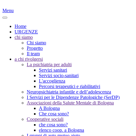
Menu
Home
URGENZE
chi siamo
Chi siamo
Progetto
Il team
a chi rivolgersi
La psichiatria per adulti
Servizi sanitari
Servizi socio-sanitari
L'accoglienza
Percorsi terapeutici e riabilitativi
Neuropsichiatria infantile e dell’adolescenza
I Servizi per le Dipendenze Patologiche (SerDP)
Associazioni della Salute Mentale di Bologna
A Bologna
Che cosa sono?
Cooperative sociali
che cosa sono?
elenco coop. a Bologna
I gruppi di auto mutuo aiuto