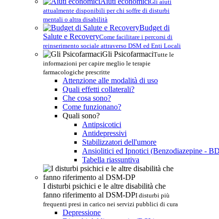
Aiuti economici
Gli aiuti
attualmente disponibili per chi soffre di disturbi
mentali o altra disabilità
Budget di
Salute e Recovery
Come facilitare i percorsi di
reinserimento sociale attraverso DSM ed Enti Locali
Gli Psicofarmaci
Tutte le
informazioni per capire meglio le terapie
farmacologiche prescritte
Attenzione alle modalità di uso
Quali effetti collaterali?
Che cosa sono?
Come funzionano?
Quali sono?
Antipsicotici
Antidepressivi
Stabilizzatori dell'umore
Ansiolitici ed Ipnotici (Benzodiazepine - B
Tabella riassuntiva
I disturbi psichici e le altre disabilità che
fanno riferimento al DSM-DP
I disturbi più
frequenti presi in carico nei servizi pubblici di cura
Depressione