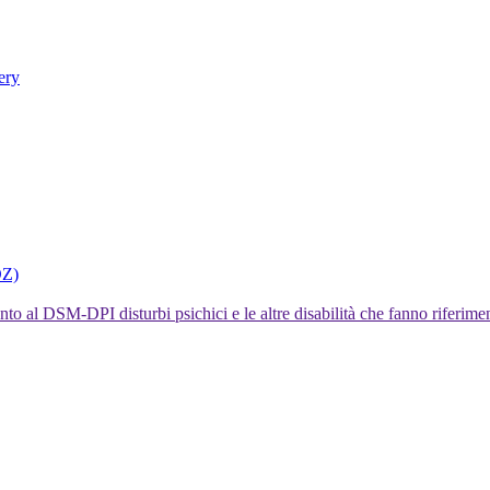
ery
DZ)
I disturbi psichici e le altre disabilità che fanno rifer