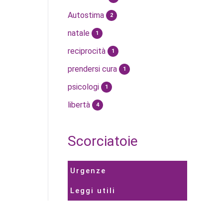
Autostima
2
natale
1
reciprocità
1
prendersi cura
1
psicologi
1
libertà
4
Scorciatoie
Urgenze
Leggi utili