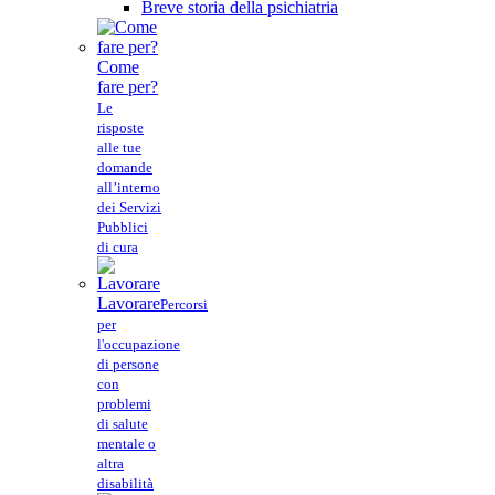
Breve storia della psichiatria
Come
fare per?
Le
risposte
alle tue
domande
all’interno
dei Servizi
Pubblici
di cura
Lavorare
Percorsi
per
l'occupazione
di persone
con
problemi
di salute
mentale o
altra
disabilità