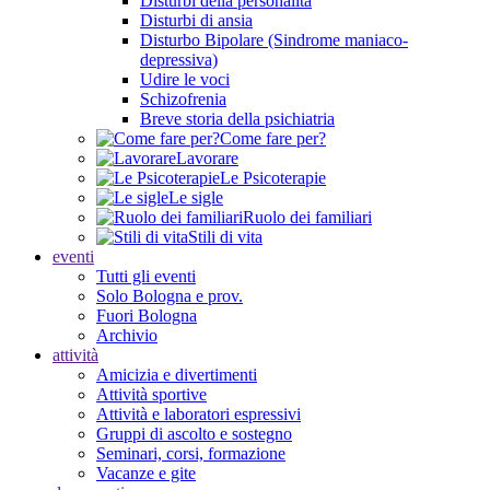
Disturbi della personalità
Disturbi di ansia
Disturbo Bipolare (Sindrome maniaco-
depressiva)
Udire le voci
Schizofrenia
Breve storia della psichiatria
Come fare per?
Lavorare
Le Psicoterapie
Le sigle
Ruolo dei familiari
Stili di vita
eventi
Tutti gli eventi
Solo Bologna e prov.
Fuori Bologna
Archivio
attività
Amicizia e divertimenti
Attività sportive
Attività e laboratori espressivi
Gruppi di ascolto e sostegno
Seminari, corsi, formazione
Vacanze e gite