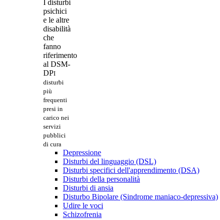
I disturbi
psichici
e le altre
disabilità
che
fanno
riferimento
al DSM-
DP
I
disturbi
più
frequenti
presi in
carico nei
servizi
pubblici
di cura
Depressione
Disturbi del linguaggio (DSL)
Disturbi specifici dell'apprendimento (DSA)
Disturbi della personalità
Disturbi di ansia
Disturbo Bipolare (Sindrome maniaco-depressiva)
Udire le voci
Schizofrenia