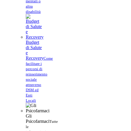
mentali o
altra
disabilità
Budget
di Salute
e
Recovery
Come
facilitare i
percorsi di
reinserimento
sociale
attraverso
DSM ed
Enti
Locali
Gli
Psicofarmaci
Tutte
le