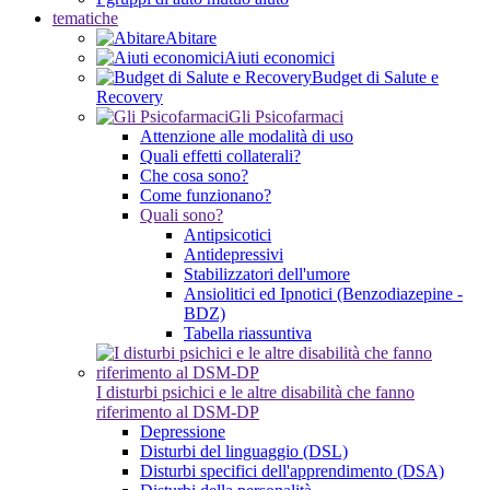
tematiche
Abitare
Aiuti economici
Budget di Salute e
Recovery
Gli Psicofarmaci
Attenzione alle modalità di uso
Quali effetti collaterali?
Che cosa sono?
Come funzionano?
Quali sono?
Antipsicotici
Antidepressivi
Stabilizzatori dell'umore
Ansiolitici ed Ipnotici (Benzodiazepine -
BDZ)
Tabella riassuntiva
I disturbi psichici e le altre disabilità che fanno
riferimento al DSM-DP
Depressione
Disturbi del linguaggio (DSL)
Disturbi specifici dell'apprendimento (DSA)