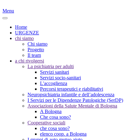
Menu
Home
URGENZE
chi siamo
Chi siamo
Progetto
Il team
a chi rivolgersi
La psichiatria per adulti
Servizi sanitari
Servizi socio-sanitari
L'accoglienza
Percorsi terapeutici e riabilitativi
Neuropsichiatria infantile e dell’adolescenza
I Servizi per le Dipendenze Patologiche (SerDP)
Associazioni della Salute Mentale di Bologna
A Bologna
Che cosa sono?
Cooperative sociali
che cosa sono?
elenco coop. a Bologna
I gruppi di auto mutuo aiuto