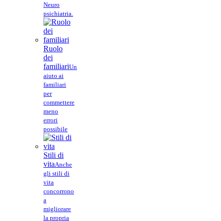
Neuro
psichiatria.
Ruolo
dei
familiari
Un
aiuto ai
familiari
per
commettere
meno
errori
possibile
Stili di
vita
Anche
gli stili di
vita
concorrono
a
migliorare
la propria