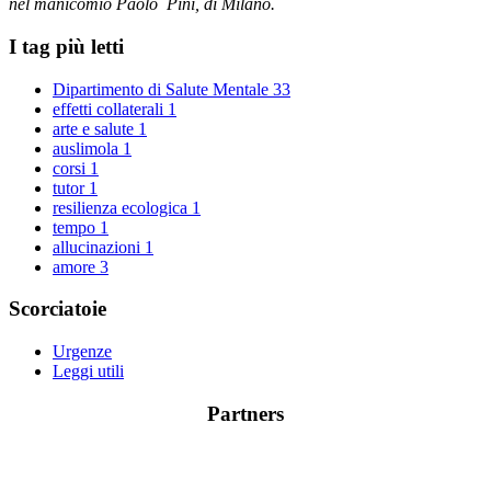
nel manicomio Paolo Pini, di Milano.
I tag più letti
Dipartimento di Salute Mentale
33
effetti collaterali
1
arte e salute
1
auslimola
1
corsi
1
tutor
1
resilienza ecologica
1
tempo
1
allucinazioni
1
amore
3
Scorciatoie
Urgenze
Leggi utili
Partners