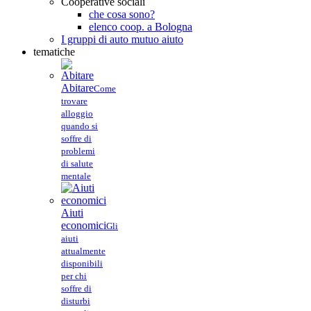
Cooperative sociali
che cosa sono?
elenco coop. a Bologna
I gruppi di auto mutuo aiuto
tematiche
Abitare
Come
trovare
alloggio
quando si
soffre di
problemi
di salute
mentale
Aiuti
economici
Gli
aiuti
attualmente
disponibili
per chi
soffre di
disturbi