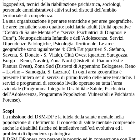
logopedisti, tecnici della riabilitazione psichiatrica, sociologi,
personale amministrativo) attivi sui sei distretti dell’ambito
territoriale di competenza.
La sua organizzazione è per aree tematiche e per aree geografiche.
Le aree tematiche sono quattro: psichiatria adulti (Unità operative
“Centro di Salute Mentale” e “servizi Psichiatrici di Diagnosi e
Cura”), Neuropsichiatria Infantile e dell’Adolescenza, Servizi
Dipendenze Patologiche, Psicologia Territoriale. Le aree
geografiche sono ugualmente 4: Città Est (quartieri S. Stefano,
Savena, S. Donato - S. Vitale), Città Ovest (quartieri Saragozza,
Borgo – Reno, Navile), Zona Nord (Distretti di Pianura Est e
Pianura Ovest), Zona Sud (Distretti di Appennino Bolognese, Reno
– Lavino – Samoggia, S. Lazzaro). In ogni area geografica è
presente l’intero set di servizi di primo livello delle aree tematiche. I
servizi e programmi di secondo livello operano su tutta l’area
aziendale (Programma Integrato Disabilità e Salute, Psichiatria
dell’Adolescenza, Programma Popolazioni Vulnerabili e Psichiatria
Forense).
Scopi
La missione del DSM-DP è la tutela della salute mentale nella
popolazione di riferimento. Il concetto di salute mentale comprende
anche le disabilità fisiche ed intellettive nell’età evolutiva ed i
problemi di dipendenza patologica.
Il DSM-DP opera con personale proprio ed in convenzione con Enti