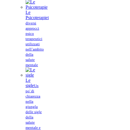
Le
Psicoterapie
I
diversi
approcci
psico
terapeutici
utilizzati
nell’ambito
della
salute
mentale
Le
sigle
Un
po' di
chiarezza
nella
giungla
delle sigle
della
salute
mentale e