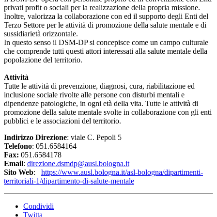
privati profit o sociali per la realizzazione della propria missione.
Inoltre, valorizza la collaborazione con ed il supporto degli Enti del
Terzo Settore per le attività di promozione della salute mentale e di
sussidiarietà orizzontale.
In questo senso il DSM-DP si concepisce come un campo culturale
che comprende tutti questi attori interessati alla salute mentale della
popolazione del territorio.
Attività
Tutte le attività di prevenzione, diagnosi, cura, riabilitazione ed
inclusione sociale rivolte alle persone con disturbi mentali e
dipendenze patologiche, in ogni età della vita. Tutte le attività di
promozione della salute mentale svolte in collaborazione con gli enti
pubblici e le associazioni del territorio.
Indirizzo Direzione
: viale C. Pepoli 5
Telefono
: 051.6584164
Fax:
051.6584178
Email
:
direzione.dsmdp@ausl.bologna.it
Sito Web
:
https://www.ausl.bologna.it/asl-bologna/dipartimenti-
territoriali-1/dipartimento-di-salute-mentale
Condividi
Twitta