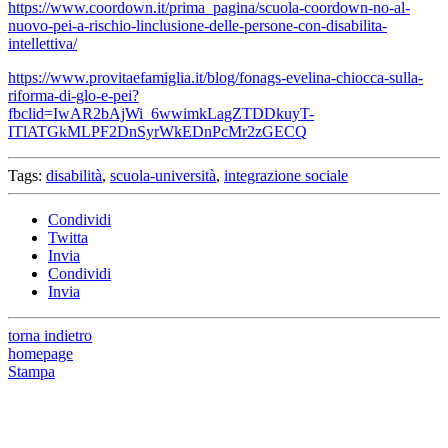
https://www.coordown.it/prima_pagina/scuola-coordown-no-al-
nuovo-pei-a-rischio-linclusione-delle-persone-con-disabilita-
intellettiva/
https://www.provitaefamiglia.it/blog/fonags-evelina-chiocca-sulla-
riforma-di-glo-e-pei?
fbclid=IwAR2bAjWi_6wwimkLagZTDDkuyT-
ITlATGkMLPF2DnSyrWkEDnPcMr2zGECQ
Tags:
disabilità
,
scuola-università
,
integrazione sociale
Condividi
Twitta
Invia
Condividi
Invia
torna indietro
homepage
Stampa