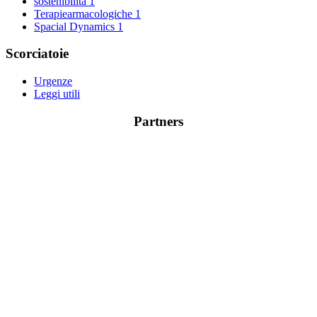
sostenibilità
1
Terapiearmacologiche
1
Spacial Dynamics
1
Scorciatoie
Urgenze
Leggi utili
Partners