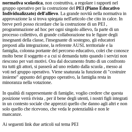
normativa scolastica
, non costruttiva, a regolare i rapporti nel
gruppo operativo per la costruzione del
PEI (Piano Educativo
Individualizzato) dell'allievo
. La grande novità nella normativa in
approvazione la si trova spiegata nell'articolo che cito in calce. In
breve però posso ricordare che la costruzione di un PEI ,
programmazione ad hoc per ogni singolo allievo, fa parte di un
processo collettivo, di grande collaborazione tra le figure degli
insegnanti della classe, l'insegnante di sostegno, gli educatori
preposti alla integrazione, la referente AUSL territoriale e la
famiglia, colonna portante del percorso educativo, colei che conosce
molto bene il soggetto e a cui si demanda tutto quando i servizi non
riescono per vari motivi. Ora dal documento frutto di un confronto
tra tutti gli attori, si passerà ad uno redatto dalla scuola , messo ai
voti nel gruppo operativo. Viene snaturata la funzione di "costruire
insieme" appunto del gruppo operativo, la famiglia resta in
minoranza nella votazione.
In qualità di rappresentante di famiglie, voglio credere che questa
posizione verrà rivista , per il bene degli utenti, i nostri figli integrati
in un contesto sociale che apprezzi quello che danno agli altri e non
solo quello che ricevono, che veda le potenzialità e non le
mancanze.
Ai seguenti link due articoli sul tema PEI