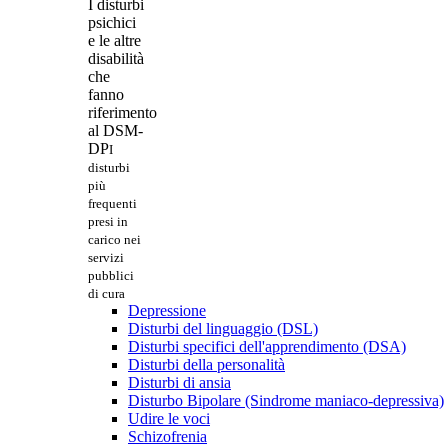
I disturbi
psichici
e le altre
disabilità
che
fanno
riferimento
al DSM-
DP
I
disturbi
più
frequenti
presi in
carico nei
servizi
pubblici
di cura
Depressione
Disturbi del linguaggio (DSL)
Disturbi specifici dell'apprendimento (DSA)
Disturbi della personalità
Disturbi di ansia
Disturbo Bipolare (Sindrome maniaco-depressiva)
Udire le voci
Schizofrenia