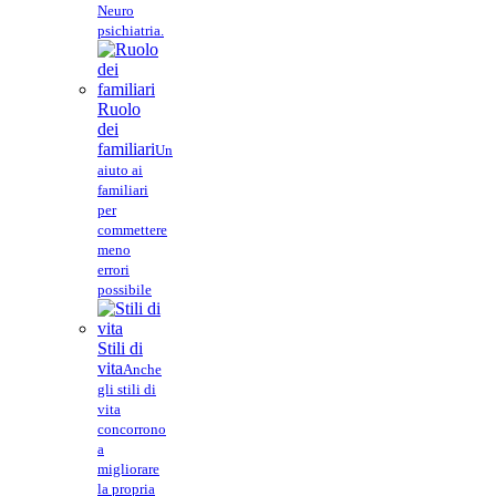
Neuro
psichiatria.
Ruolo
dei
familiari
Un
aiuto ai
familiari
per
commettere
meno
errori
possibile
Stili di
vita
Anche
gli stili di
vita
concorrono
a
migliorare
la propria