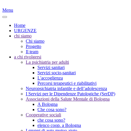
Menu
Home
URGENZE
chi siamo
Chi siamo
Progetto
Il team
a chi rivolgersi
La psichiatria per adulti
Servizi sanitari
Servizi socio-sanitari
L'accoglienza
Percorsi terapeutici e riabilitativi
Neuropsichiatria infantile e dell’adolescenza
I Servizi per le Dipendenze Patologiche (SerDP)
Associazioni della Salute Mentale di Bologna
A Bologna
Che cosa sono?
Cooperative sociali
che cosa sono?
elenco coop. a Bologna
I gruppi di auto mutuo aiuto