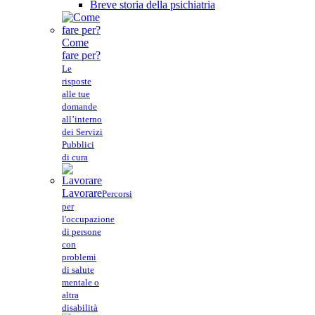
Breve storia della psichiatria
Come
fare per?
Le
risposte
alle tue
domande
all’interno
dei Servizi
Pubblici
di cura
Lavorare
Percorsi
per
l'occupazione
di persone
con
problemi
di salute
mentale o
altra
disabilità