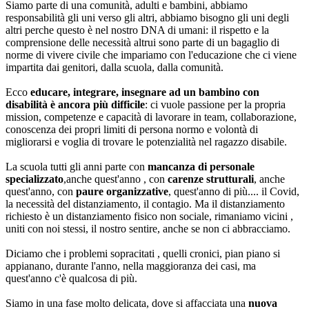
Siamo parte di una comunità, adulti e bambini, abbiamo
responsabilità gli uni verso gli altri, abbiamo bisogno gli uni degli
altri perche questo è nel nostro DNA di umani: il rispetto e la
comprensione delle necessità altrui sono parte di un bagaglio di
norme di vivere civile che impariamo con l'educazione che ci viene
impartita dai genitori, dalla scuola, dalla comunità.
Ecco
educare, integrare, insegnare ad un bambino con
disabilità è ancora più difficile
: ci vuole passione per la propria
mission, competenze e capacità di lavorare in team, collaborazione,
conoscenza dei propri limiti di persona normo e volontà di
migliorarsi e voglia di trovare le potenzialità nel ragazzo disabile.
La scuola tutti gli anni parte con
mancanza di personale
specializzato
,anche quest'anno , con
carenze strutturali
, anche
quest'anno, con
paure organizzative
, quest'anno di più.... il Covid,
la necessità del distanziamento, il contagio. Ma il distanziamento
richiesto è un distanziamento fisico non sociale, rimaniamo vicini ,
uniti con noi stessi, il nostro sentire, anche se non ci abbracciamo.
Diciamo che i problemi sopracitati , quelli cronici, pian piano si
appianano, durante l'anno, nella maggioranza dei casi, ma
quest'anno c'è qualcosa di più.
Siamo in una fase molto delicata, dove si affacciata una
nuova