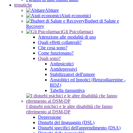
tematiche
Abitare
Aiuti economici
Budget di Salute e
Recovery
Gli Psicofarmaci
Attenzione alle modalità di uso
Quali effetti collaterali?
Che cosa sono?
Come funzionano?
Quali sono?
Antipsicotici
Antidepressivi
Stabilizzatori dell'umore
Ansiolitici ed Ipnotici (Benzodiazepine -
BDZ)
Tabella riassuntiva
I disturbi psichici e le altre disabilità che fanno
riferimento al DSM-DP
Depressione
Disturbi del linguaggio (DSL)
Disturbi specifici dell'apprendimento (DSA)