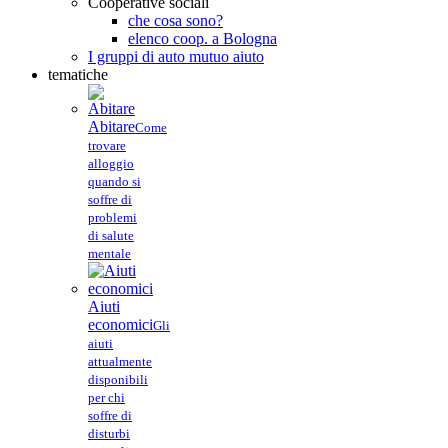
Cooperative sociali
che cosa sono?
elenco coop. a Bologna
I gruppi di auto mutuo aiuto
tematiche
Abitare
Come
trovare
alloggio
quando si
soffre di
problemi
di salute
mentale
Aiuti
economici
Gli
aiuti
attualmente
disponibili
per chi
soffre di
disturbi