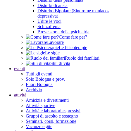
Disturbi della personalità
Disturbi di ansia
Disturbo Bipolare (Sindrome maniaco-
depressiva)
Udire le voci
Schizofrenia
Breve storia della psichiatria
Come fare per?
Lavorare
Le Psicoterapie
Le sigle
Ruolo dei familiari
Stili di vita
eventi
Tutti gli eventi
Solo Bologna e prov.
Fuori Bologna
Archivio
attività
Amicizia e divertimenti
Attività sportive
Attività e laboratori espressivi
Gruppi di ascolto e sostegno
Seminari, corsi, formazione
Vacanze e gite