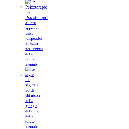
Le
Psicoterapie
I
diversi
approcci
psico
terapeutici
utilizzati
nell’ambito
della
salute
mentale
Le
sigle
Un
po' di
chiarezza
nella
giungla
delle sigle
della
salute
mentale e