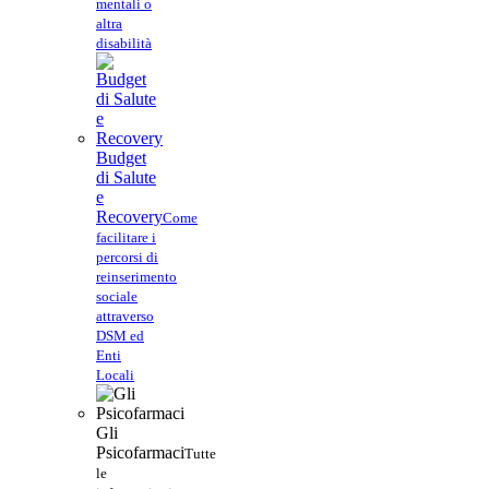
mentali o
altra
disabilità
Budget
di Salute
e
Recovery
Come
facilitare i
percorsi di
reinserimento
sociale
attraverso
DSM ed
Enti
Locali
Gli
Psicofarmaci
Tutte
le