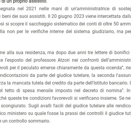
di un proprio assistito
.
nsegnata nel 2021 nelle mani di un'amministratrice di sost
ni dei suoi assistiti. Il 20 giugno 2023 viene intercettata dall
osì si scopre il saccheggio sistematico dei conti di oltre 50 ammi
a non per le verifiche interne del sistema giudiziario, ma pe
ne alla sua residenza, ma dopo due anni tre lettere di bonifici 
 l’esposto del professore Atzori nei confronti dell’amministra
voli per il peculato emerse chiaramente da questa vicenda”, riep
endicontazioni da parte del giudice tutelare, la seconda l'assun
rza la mancata tutela del credito da parte dell'Istituto bancario. 
el tetto di spesa mensile imposto nel decreto di nomina”. In I
ché queste tre condizioni favorevoli si verificano insieme. Se n
ongiurato. Sugli avalli facili del giudice tutelare alle rendico
o ministero su quale fosse la prassi dei controlli il giudice tu
le un controllo sommario.