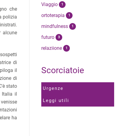
Viaggio
1
egno che
ortoterapia
1
a polizia
nistrati.
mindfulness
1
r alcune
futuro
3
relaziione
1
sospetti
trice di
Scorciatoie
iloga il
zione di
C'è stato
Urgenze
talia il
Leggi utili
e venisse
ntazioni
telare ha