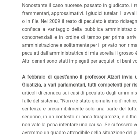
Nonostante il caso nuorese, passato in giudicato, i r
frammentari, approssimativi. I giudici tutelari li avva
o in file. Nel 2009 il reato di peculato è stato ridis
confisca a vantaggio della pubblica amministrazion
concorrenziali e in ordine di tempo per prima arriva
amministrazione e solitamente per il privato non rim
peculati dall’amministratrice di mia sorella il grosso 
Altri denari sono stati impiegati per acquisti di beni vo
A febbraio di quest’anno il professor Atzori invia u
Giustizia, a vari parlamentari, tutti competenti per r
articoli di cronaca sui casi di peculato degli amminis
falle del sistema. “Non c'è stato giornalismo d’inchie
sentenze è presumibilmente solo una parte del tut
seguono, in un contesto di poca trasparenza, è diffic
non vale la pena intentare una causa. Se ci fossero ve
avremmo un quadro attendibile della situazione del pec