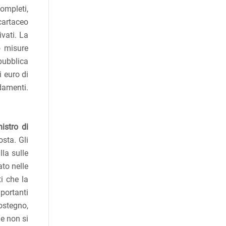
completi,
 cartaceo
ivati. La
o misure
pubblica
 euro di
edamenti.
istro di
sta. Gli
lla sulle
ato nelle
i che la
portanti
sostegno,
he non si