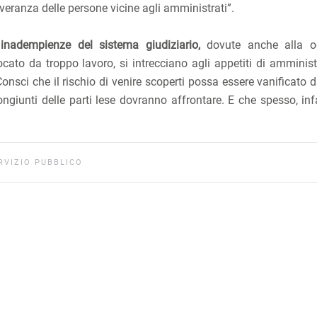
everanza delle persone vicine agli amministrati”.
e
inadempienze del sistema giudiziario,
dovute anche alla og
ato da troppo lavoro, si intrecciano agli appetiti di amministr
onsci che il rischio di venire scoperti possa essere vanificato 
ongiunti delle parti lese dovranno affrontare. E che spesso, inf
RVIZIO PUBBLICO