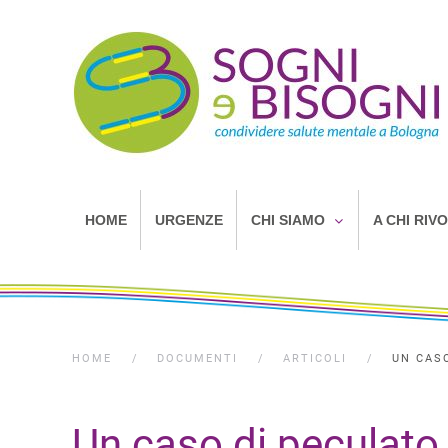
HOME
URGENZE
CHI SIAMO
A CHI RIV
HOME
DOCUMENTI
ARTICOLI
UN CASO
Un caso di peculato r