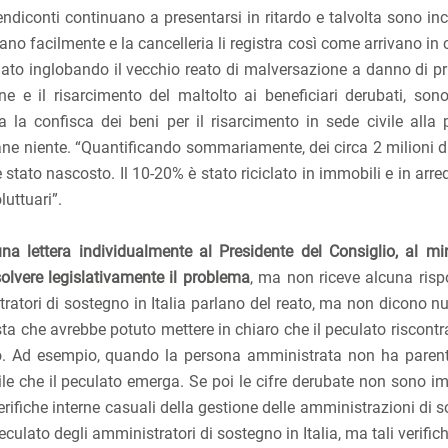
endiconti continuano a presentarsi in ritardo e talvolta sono in
llano facilmente e la cancelleria li registra così come arrivano in
egnato inglobando il vecchio reato di malversazione a danno di pr
e e il risarcimento del maltolto ai beneficiari derubati, son
 la confisca dei beni per il risarcimento in sede civile alla 
ane niente. “Quantificando sommariamente, dei circa 2 milioni di
è stato nascosto. Il 10-20% è stato riciclato in immobili e in arr
luttuari”.
na lettera individualmente al Presidente del Consiglio, al min
isolvere legislativamente il problema
, ma non riceve alcuna rispo
tratori di sostegno in Italia parlano del reato, ma non dicono nu
sta che avrebbe potuto mettere in chiaro che il peculato riscontr
to. Ad esempio, quando la persona amministrata non ha parent
ile che il peculato emerga. Se poi le cifre derubate non sono im
rifiche interne casuali della gestione delle amministrazioni di 
ulato degli amministratori di sostegno in Italia, ma tali verific