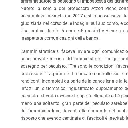
amministratore di sostegno si impossessa del denaro 
Nuoro: la sorella del professore Atzori viene co
accumulava incarichi dal 2017 e si impossessava dei be
giudiziaria nel corso delle indagini sul suo conto, e c
Una pratica durata 5 anni e 5 mesi che viene a gall
inaspettate comunicazioni della banca.
L’amministratrice si faceva inviare ogni comunicazio
sono arrivate a casa dell’amministrata. Da qui parte
sostegno per peculato. “Tre sono le condizioni favore
professore. “La prima è il mancato controllo sulle r
rendiconti incompleti da parte della cancelleria e la te
infatti un sistematico ingiustificato superamento d
peculato reiterato avviene troppo facilmente ed è per
meno una soltanto, gran parte del peculato sarebbe sc
dell’amministratrice, davanti alla domanda del pubblic
risposto che avendo centinaia di fascicoli è inevitabi