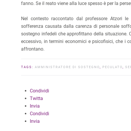
fanno. Se il reato viene alla luce spesso è per la pers
Nel contesto raccontato dal professore Atzori l
sofferenza causata dalla carenza di personale soffoc
sostegno infedeli che approfittano della situazione. C
eccessivo, in termini economici e psicofisici, che i c
affrontano.
TAGS:
AMMINISTRATORE DI SOSTEGNO
,
PECULATO
,
SE
Condividi
Twitta
Invia
Condividi
Invia