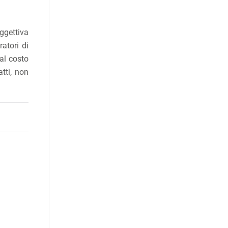
gettiva
atori di
dal costo
atti, non