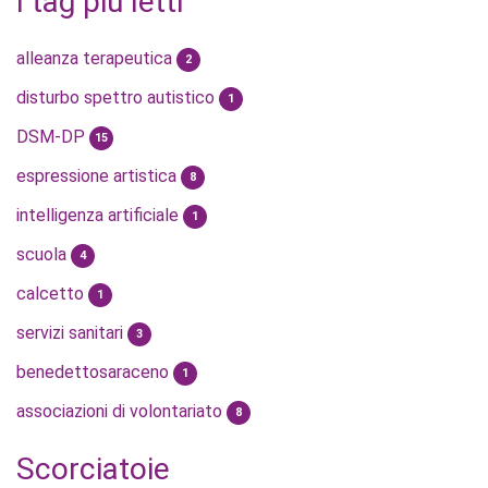
I tag più letti
alleanza terapeutica
2
disturbo spettro autistico
1
DSM-DP
15
espressione artistica
8
intelligenza artificiale
1
scuola
4
calcetto
1
servizi sanitari
3
benedettosaraceno
1
associazioni di volontariato
8
Scorciatoie