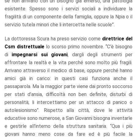
se non arrivano con un bisogno già emerso, una patologia
esistente. Spesso sono i servizi sociali a individuare la
fragilità di un componente della famiglia, oppure la Npia o il
servizio tutela minori che li intercetta nelle scuole”.
La dottoressa Scura ha preso servizio come
direttrice del
Csm distrettuale
lo scorso primo novembre. “C’è bisogno
di
impegnarsi sui giovani
, dargli degli strumenti per
affrontare la realtà e la vita perché sono molto più fragili.
Arrivano attraverso il medico di base, oppure perché hanno
amici già in carico: in questi casi funziona anche il
passaparola. Ma la maggior parte viene dai pronto soccorso
per stati d’ansia, difficoltà non ben definite, disturbi di
personalità; li intercettiamo per un attacco di panico o
autolesionismo”. Rispetto alla città, dove le attività
educative sono numerose, a San Giovanni bisogna inventarle
e gestirle all’interno della struttura sanitaria. “Qua i più
giovani hanno meno cose da fare ed è più facile la